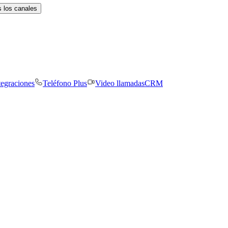
 los canales
tegraciones
Teléfono Plus
Video llamadas
CRM