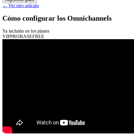
←
Ver otro artículo
Cómo configurar los Omnichannels
Ya incluido en los planes
VIP
PRO
BASE
FREE