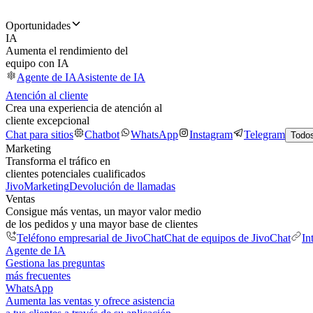
Oportunidades
IA
Aumenta el rendimiento del
equipo con IA
Agente de IA
Asistente de IA
Atención al cliente
Crea una experiencia de atención al
cliente excepcional
Chat para sitios
Chatbot
WhatsApp
Instagram
Telegram
Todos
Marketing
Transforma el tráfico en
clientes potenciales cualificados
JivoMarketing
Devolución de llamadas
Ventas
Consigue más ventas, un mayor valor medio
de los pedidos y una mayor base de clientes
Teléfono empresarial de JivoChat
Chat de equipos de JivoChat
In
Agente de IA
Gestiona las preguntas
más frecuentes
WhatsApp
Aumenta las ventas y ofrece asistencia