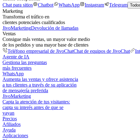
Chat para sitios
Chatbot
WhatsApp
Instagram
Telegram
Todos
Marketing
Transforma el tráfico en
clientes potenciales cualificados
JivoMarketing
Devolución de llamadas
Ventas
Consigue más ventas, un mayor valor medio
de los pedidos y una mayor base de clientes
Teléfono empresarial de JivoChat
Chat de equipos de JivoChat
In
Agente de IA
Gestiona las preguntas
más frecuentes
WhatsApp
Aumenta las ventas y ofrece asistencia
a tus clientes a través de su aplicación
de mensajería preferida
JivoMarketing
Capta la atención de tus visitantes:
capta su interés antes de que se
vayan
Precios
Afiliados
Ayuda
Aplicaciones