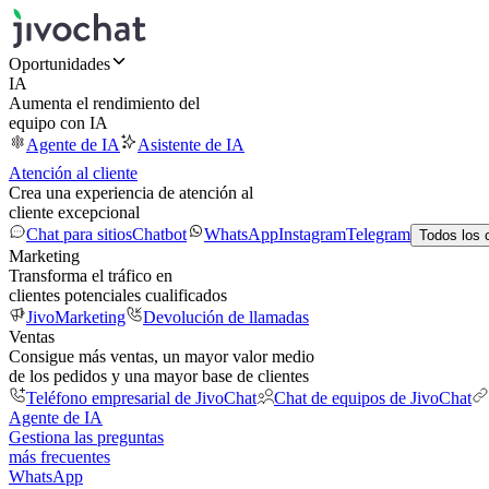
Oportunidades
IA
Aumenta el rendimiento del
equipo con IA
Agente de IA
Asistente de IA
Atención al cliente
Crea una experiencia de atención al
cliente excepcional
Chat para sitios
Chatbot
WhatsApp
Instagram
Telegram
Todos los 
Marketing
Transforma el tráfico en
clientes potenciales cualificados
JivoMarketing
Devolución de llamadas
Ventas
Consigue más ventas, un mayor valor medio
de los pedidos y una mayor base de clientes
Teléfono empresarial de JivoChat
Chat de equipos de JivoChat
Agente de IA
Gestiona las preguntas
más frecuentes
WhatsApp