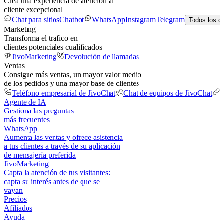
Crea una experiencia de atención al
cliente excepcional
Chat para sitios
Chatbot
WhatsApp
Instagram
Telegram
Todos los 
Marketing
Transforma el tráfico en
clientes potenciales cualificados
JivoMarketing
Devolución de llamadas
Ventas
Consigue más ventas, un mayor valor medio
de los pedidos y una mayor base de clientes
Teléfono empresarial de JivoChat
Chat de equipos de JivoChat
Agente de IA
Gestiona las preguntas
más frecuentes
WhatsApp
Aumenta las ventas y ofrece asistencia
a tus clientes a través de su aplicación
de mensajería preferida
JivoMarketing
Capta la atención de tus visitantes:
capta su interés antes de que se
vayan
Precios
Afiliados
Ayuda