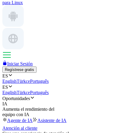
para Linux
Iniciar Sesión
Regístrese gratis
ES
English
Türkçe
Português
ES
English
Türkçe
Português
Oportunidades
IA
Aumenta el rendimiento del
equipo con IA
Agente de IA
Asistente de IA
Atención al cliente