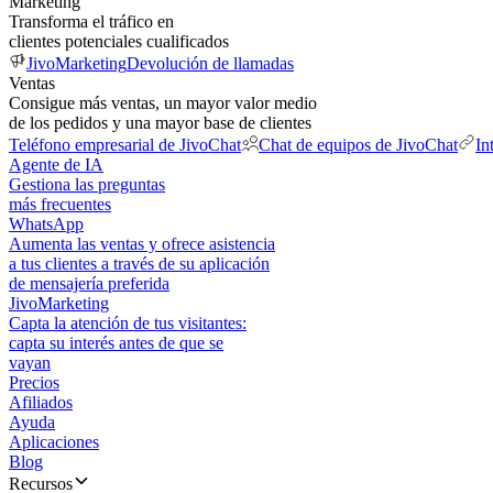
Marketing
Transforma el tráfico en
clientes potenciales cualificados
JivoMarketing
Devolución de llamadas
Ventas
Consigue más ventas, un mayor valor medio
de los pedidos y una mayor base de clientes
Teléfono empresarial de JivoChat
Chat de equipos de JivoChat
In
Agente de IA
Gestiona las preguntas
más frecuentes
WhatsApp
Aumenta las ventas y ofrece asistencia
a tus clientes a través de su aplicación
de mensajería preferida
JivoMarketing
Capta la atención de tus visitantes:
capta su interés antes de que se
vayan
Precios
Afiliados
Ayuda
Aplicaciones
Blog
Recursos