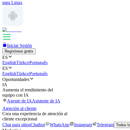
para Linux
Iniciar Sesión
Regístrese gratis
ES
English
Türkçe
Português
ES
English
Türkçe
Português
Oportunidades
IA
Aumenta el rendimiento del
equipo con IA
Agente de IA
Asistente de IA
Atención al cliente
Crea una experiencia de atención al
cliente excepcional
Chat para sitios
Chatbot
WhatsApp
Instagram
Telegram
Todos l