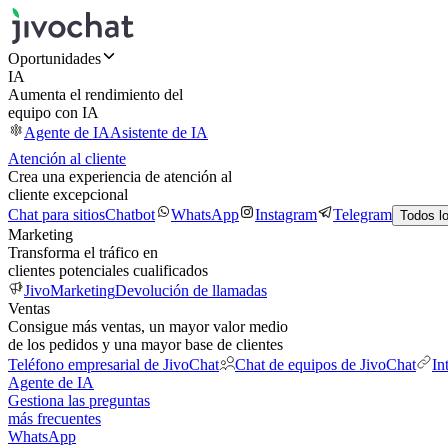
Oportunidades
IA
Aumenta el rendimiento del
equipo con IA
Agente de IA
Asistente de IA
Atención al cliente
Crea una experiencia de atención al
cliente excepcional
Chat para sitios
Chatbot
WhatsApp
Instagram
Telegram
Todos l
Marketing
Transforma el tráfico en
clientes potenciales cualificados
JivoMarketing
Devolución de llamadas
Ventas
Consigue más ventas, un mayor valor medio
de los pedidos y una mayor base de clientes
Teléfono empresarial de JivoChat
Chat de equipos de JivoChat
In
Agente de IA
Gestiona las preguntas
más frecuentes
WhatsApp