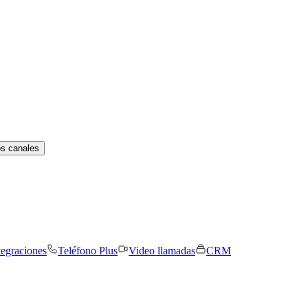
os canales
tegraciones
Teléfono Plus
Video llamadas
CRM