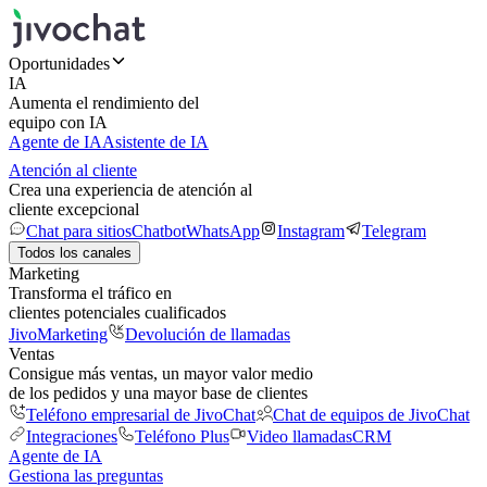
Oportunidades
IA
Aumenta el rendimiento del
equipo con IA
Agente de IA
Asistente de IA
Atención al cliente
Crea una experiencia de atención al
cliente excepcional
Chat para sitios
Chatbot
WhatsApp
Instagram
Telegram
Todos los canales
Marketing
Transforma el tráfico en
clientes potenciales cualificados
JivoMarketing
Devolución de llamadas
Ventas
Consigue más ventas, un mayor valor medio
de los pedidos y una mayor base de clientes
Teléfono empresarial de JivoChat
Chat de equipos de JivoChat
Integraciones
Teléfono Plus
Video llamadas
CRM
Agente de IA
Gestiona las preguntas