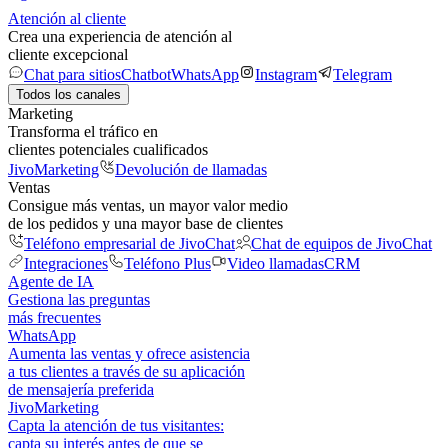
Atención al cliente
Crea una experiencia de atención al
cliente excepcional
Chat para sitios
Chatbot
WhatsApp
Instagram
Telegram
Todos los canales
Marketing
Transforma el tráfico en
clientes potenciales cualificados
JivoMarketing
Devolución de llamadas
Ventas
Consigue más ventas, un mayor valor medio
de los pedidos y una mayor base de clientes
Teléfono empresarial de JivoChat
Chat de equipos de JivoChat
Integraciones
Teléfono Plus
Video llamadas
CRM
Agente de IA
Gestiona las preguntas
más frecuentes
WhatsApp
Aumenta las ventas y ofrece asistencia
a tus clientes a través de su aplicación
de mensajería preferida
JivoMarketing
Capta la atención de tus visitantes:
capta su interés antes de que se