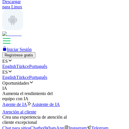
Descargar
para Linux
Iniciar Sesión
Regístrese gratis
ES
English
Türkçe
Português
ES
English
Türkçe
Português
Oportunidades
IA
Aumenta el rendimiento del
equipo con IA
Agente de IA
Asistente de IA
Atención al cliente
Crea una experiencia de atención al
cliente excepcional
Chat para sitios
Chatbot
WhatsApp
Instagram
Telegram