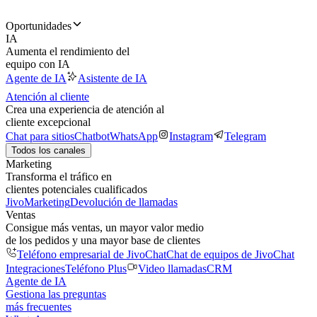
Oportunidades
IA
Aumenta el rendimiento del
equipo con IA
Agente de IA
Asistente de IA
Atención al cliente
Crea una experiencia de atención al
cliente excepcional
Chat para sitios
Chatbot
WhatsApp
Instagram
Telegram
Todos los canales
Marketing
Transforma el tráfico en
clientes potenciales cualificados
JivoMarketing
Devolución de llamadas
Ventas
Consigue más ventas, un mayor valor medio
de los pedidos y una mayor base de clientes
Teléfono empresarial de JivoChat
Chat de equipos de JivoChat
Integraciones
Teléfono Plus
Video llamadas
CRM
Agente de IA
Gestiona las preguntas
más frecuentes