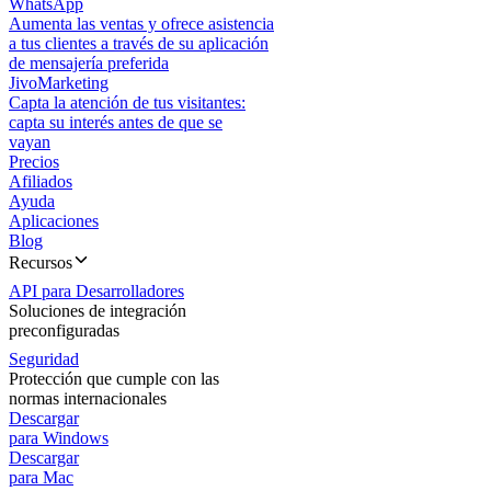
WhatsApp
Aumenta las ventas y ofrece asistencia
a tus clientes a través de su aplicación
de mensajería preferida
JivoMarketing
Capta la atención de tus visitantes:
capta su interés antes de que se
vayan
Precios
Afiliados
Ayuda
Aplicaciones
Blog
Recursos
API para Desarrolladores
Soluciones de integración
preconfiguradas
Seguridad
Protección que cumple con las
normas internacionales
Descargar
para Windows
Descargar
para Mac