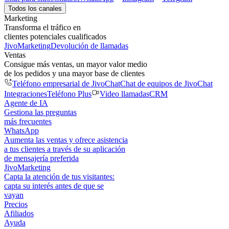
Todos los canales
Marketing
Transforma el tráfico en
clientes potenciales cualificados
JivoMarketing
Devolución de llamadas
Ventas
Consigue más ventas, un mayor valor medio
de los pedidos y una mayor base de clientes
Teléfono empresarial de JivoChat
Chat de equipos de JivoChat
Integraciones
Teléfono Plus
Video llamadas
CRM
Agente de IA
Gestiona las preguntas
más frecuentes
WhatsApp
Aumenta las ventas y ofrece asistencia
a tus clientes a través de su aplicación
de mensajería preferida
JivoMarketing
Capta la atención de tus visitantes:
capta su interés antes de que se
vayan
Precios
Afiliados
Ayuda