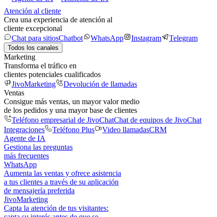
Atención al cliente
Crea una experiencia de atención al
cliente excepcional
Chat para sitios
Chatbot
WhatsApp
Instagram
Telegram
Todos los canales
Marketing
Transforma el tráfico en
clientes potenciales cualificados
JivoMarketing
Devolución de llamadas
Ventas
Consigue más ventas, un mayor valor medio
de los pedidos y una mayor base de clientes
Teléfono empresarial de JivoChat
Chat de equipos de JivoChat
Integraciones
Teléfono Plus
Video llamadas
CRM
Agente de IA
Gestiona las preguntas
más frecuentes
WhatsApp
Aumenta las ventas y ofrece asistencia
a tus clientes a través de su aplicación
de mensajería preferida
JivoMarketing
Capta la atención de tus visitantes:
capta su interés antes de que se