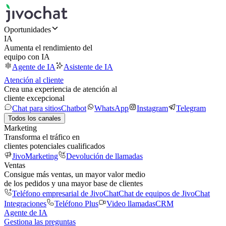
Oportunidades
IA
Aumenta el rendimiento del
equipo con IA
Agente de IA
Asistente de IA
Atención al cliente
Crea una experiencia de atención al
cliente excepcional
Chat para sitios
Chatbot
WhatsApp
Instagram
Telegram
Todos los canales
Marketing
Transforma el tráfico en
clientes potenciales cualificados
JivoMarketing
Devolución de llamadas
Ventas
Consigue más ventas, un mayor valor medio
de los pedidos y una mayor base de clientes
Teléfono empresarial de JivoChat
Chat de equipos de JivoChat
Integraciones
Teléfono Plus
Video llamadas
CRM
Agente de IA
Gestiona las preguntas