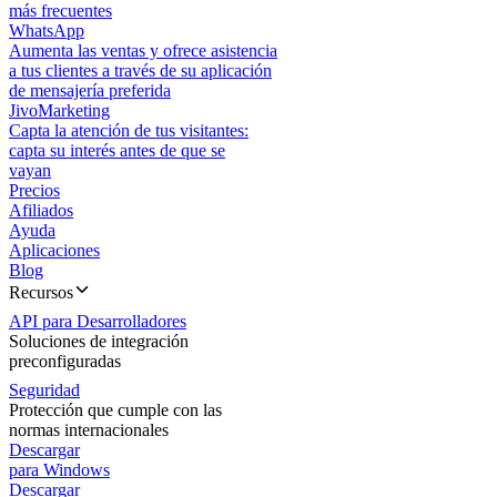
más frecuentes
WhatsApp
Aumenta las ventas y ofrece asistencia
a tus clientes a través de su aplicación
de mensajería preferida
JivoMarketing
Capta la atención de tus visitantes:
capta su interés antes de que se
vayan
Precios
Afiliados
Ayuda
Aplicaciones
Blog
Recursos
API para Desarrolladores
Soluciones de integración
preconfiguradas
Seguridad
Protección que cumple con las
normas internacionales
Descargar
para Windows
Descargar