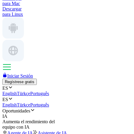
para Mac
Descargar
para Linux
Iniciar Sesión
Regístrese gratis
ES
English
Türkçe
Português
ES
English
Türkçe
Português
Oportunidades
IA
Aumenta el rendimiento del
equipo con IA
Agente de IA
Asistente de IA