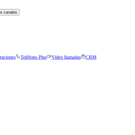
os canales
graciones
Teléfono Plus
Video llamadas
CRM