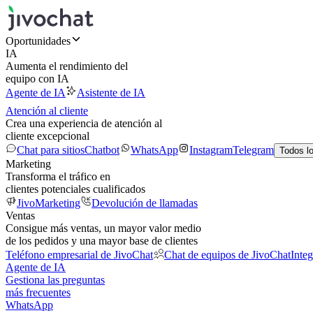
Oportunidades
IA
Aumenta el rendimiento del
equipo con IA
Agente de IA
Asistente de IA
Atención al cliente
Crea una experiencia de atención al
cliente excepcional
Chat para sitios
Chatbot
WhatsApp
Instagram
Telegram
Todos l
Marketing
Transforma el tráfico en
clientes potenciales cualificados
JivoMarketing
Devolución de llamadas
Ventas
Consigue más ventas, un mayor valor medio
de los pedidos y una mayor base de clientes
Teléfono empresarial de JivoChat
Chat de equipos de JivoChat
Inte
Agente de IA
Gestiona las preguntas
más frecuentes
WhatsApp