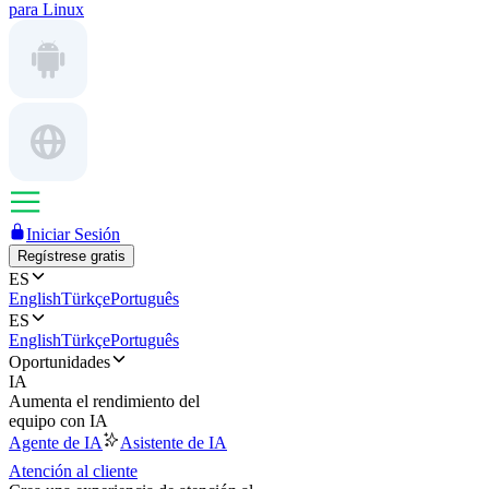
para Linux
Iniciar Sesión
Regístrese gratis
ES
English
Türkçe
Português
ES
English
Türkçe
Português
Oportunidades
IA
Aumenta el rendimiento del
equipo con IA
Agente de IA
Asistente de IA
Atención al cliente