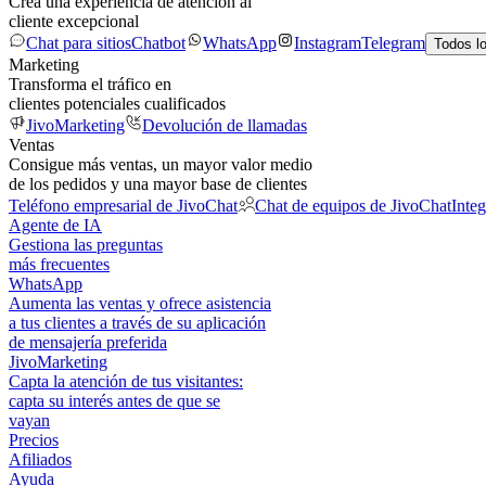
Crea una experiencia de atención al
cliente excepcional
Chat para sitios
Chatbot
WhatsApp
Instagram
Telegram
Todos l
Marketing
Transforma el tráfico en
clientes potenciales cualificados
JivoMarketing
Devolución de llamadas
Ventas
Consigue más ventas, un mayor valor medio
de los pedidos y una mayor base de clientes
Teléfono empresarial de JivoChat
Chat de equipos de JivoChat
Inte
Agente de IA
Gestiona las preguntas
más frecuentes
WhatsApp
Aumenta las ventas y ofrece asistencia
a tus clientes a través de su aplicación
de mensajería preferida
JivoMarketing
Capta la atención de tus visitantes:
capta su interés antes de que se
vayan
Precios
Afiliados
Ayuda