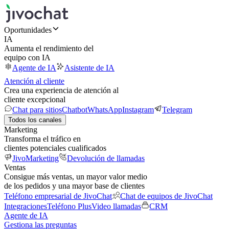
Oportunidades
IA
Aumenta el rendimiento del
equipo con IA
Agente de IA
Asistente de IA
Atención al cliente
Crea una experiencia de atención al
cliente excepcional
Chat para sitios
Chatbot
WhatsApp
Instagram
Telegram
Todos los canales
Marketing
Transforma el tráfico en
clientes potenciales cualificados
JivoMarketing
Devolución de llamadas
Ventas
Consigue más ventas, un mayor valor medio
de los pedidos y una mayor base de clientes
Teléfono empresarial de JivoChat
Chat de equipos de JivoChat
Integraciones
Teléfono Plus
Video llamadas
CRM
Agente de IA
Gestiona las preguntas