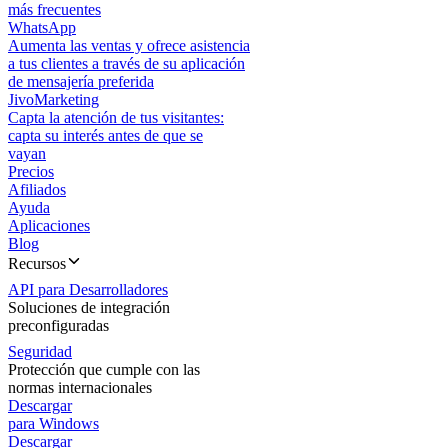
más frecuentes
WhatsApp
Aumenta las ventas y ofrece asistencia
a tus clientes a través de su aplicación
de mensajería preferida
JivoMarketing
Capta la atención de tus visitantes:
capta su interés antes de que se
vayan
Precios
Afiliados
Ayuda
Aplicaciones
Blog
Recursos
API para Desarrolladores
Soluciones de integración
preconfiguradas
Seguridad
Protección que cumple con las
normas internacionales
Descargar
para Windows
Descargar