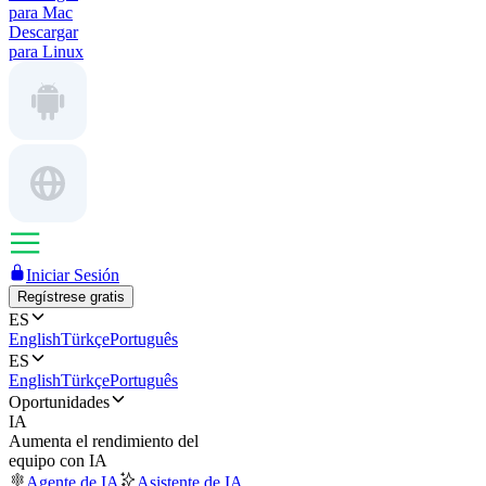
para Mac
Descargar
para Linux
Iniciar Sesión
Regístrese gratis
ES
English
Türkçe
Português
ES
English
Türkçe
Português
Oportunidades
IA
Aumenta el rendimiento del
equipo con IA
Agente de IA
Asistente de IA