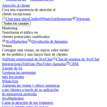
Atención al cliente
Crea una experiencia de atención al
cliente excepcional
Chat para sitios
Chatbot
WhatsApp
Instagram
Telegram
Todos los canales
Marketing
Transforma el tráfico en
clientes potenciales cualificados
JivoMarketing
Devolución de llamadas
Ventas
Consigue más ventas, un mayor valor medio
de los pedidos y una mayor base de clientes
Teléfono empresarial de JivoChat
Chat de equipos de JivoChat
Integraciones
Teléfono Plus
Video llamadas
CRM
Agente de IA
Gestiona las preguntas
más frecuentes
WhatsApp
Aumenta las ventas y ofrece asistencia
a tus clientes a través de su aplicación
de mensajería preferida
JivoMarketing
Capta la atención de tus visitantes:
capta su interés antes de que se