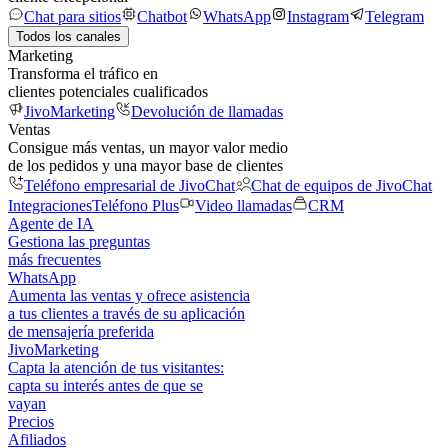
Chat para sitios
Chatbot
WhatsApp
Instagram
Telegram
Todos los canales
Marketing
Transforma el tráfico en
clientes potenciales cualificados
JivoMarketing
Devolución de llamadas
Ventas
Consigue más ventas, un mayor valor medio
de los pedidos y una mayor base de clientes
Teléfono empresarial de JivoChat
Chat de equipos de JivoChat
Integraciones
Teléfono Plus
Video llamadas
CRM
Agente de IA
Gestiona las preguntas
más frecuentes
WhatsApp
Aumenta las ventas y ofrece asistencia
a tus clientes a través de su aplicación
de mensajería preferida
JivoMarketing
Capta la atención de tus visitantes:
capta su interés antes de que se
vayan
Precios
Afiliados