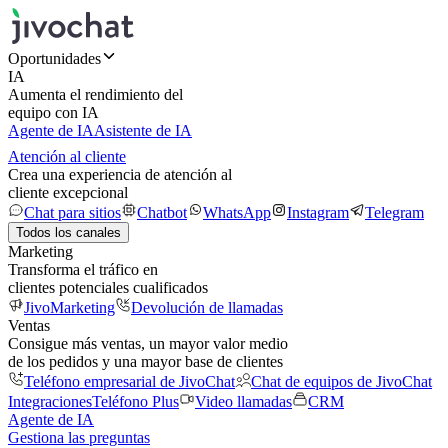
Oportunidades
IA
Aumenta el rendimiento del
equipo con IA
Agente de IA
Asistente de IA
Atención al cliente
Crea una experiencia de atención al
cliente excepcional
Chat para sitios
Chatbot
WhatsApp
Instagram
Telegram
Todos los canales
Marketing
Transforma el tráfico en
clientes potenciales cualificados
JivoMarketing
Devolución de llamadas
Ventas
Consigue más ventas, un mayor valor medio
de los pedidos y una mayor base de clientes
Teléfono empresarial de JivoChat
Chat de equipos de JivoChat
Integraciones
Teléfono Plus
Video llamadas
CRM
Agente de IA
Gestiona las preguntas