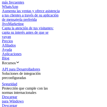
más frecuentes
WhatsApp
Aumenta las ventas y ofrece asistencia
a tus clientes a través de su aplicación
de mensajería preferida
JivoMarketing
Capta la atención de tus visitantes:
capta su interés antes de que se
vayan
Precios
Afiliados
Ayuda
Aplicaciones
Blog
Recursos
API para Desarrolladores
Soluciones de integración
preconfiguradas
Seguridad
Protección que cumple con las
normas internacionales
Descargar
para Windows
Descargar