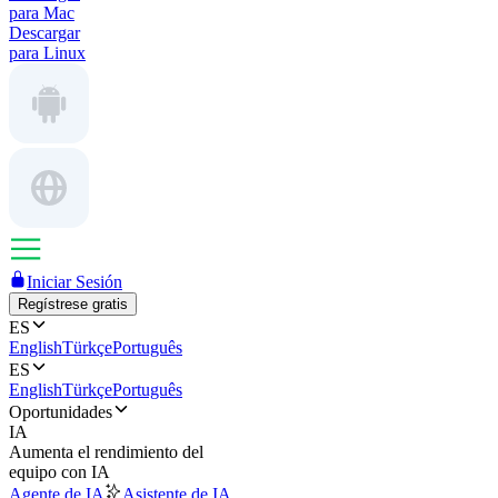
para Mac
Descargar
para Linux
Iniciar Sesión
Regístrese gratis
ES
English
Türkçe
Português
ES
English
Türkçe
Português
Oportunidades
IA
Aumenta el rendimiento del
equipo con IA
Agente de IA
Asistente de IA