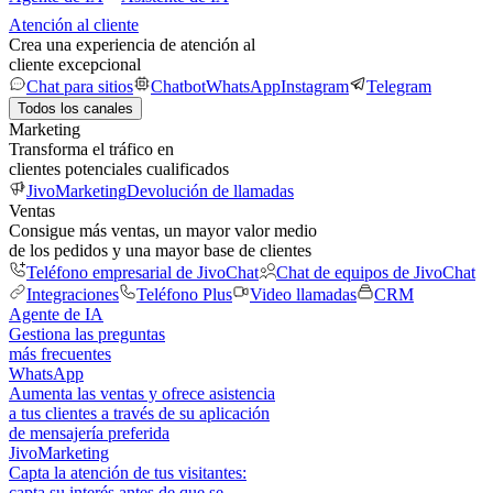
Atención al cliente
Crea una experiencia de atención al
cliente excepcional
Chat para sitios
Chatbot
WhatsApp
Instagram
Telegram
Todos los canales
Marketing
Transforma el tráfico en
clientes potenciales cualificados
JivoMarketing
Devolución de llamadas
Ventas
Consigue más ventas, un mayor valor medio
de los pedidos y una mayor base de clientes
Teléfono empresarial de JivoChat
Chat de equipos de JivoChat
Integraciones
Teléfono Plus
Video llamadas
CRM
Agente de IA
Gestiona las preguntas
más frecuentes
WhatsApp
Aumenta las ventas y ofrece asistencia
a tus clientes a través de su aplicación
de mensajería preferida
JivoMarketing
Capta la atención de tus visitantes:
capta su interés antes de que se