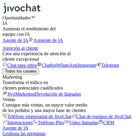
Oportunidades
IA
Aumenta el rendimiento del
equipo con IA
Agente de IA
Asistente de IA
Atención al cliente
Crea una experiencia de atención al
cliente excepcional
Chat para sitios
Chatbot
WhatsApp
Instagram
Telegram
Todos los canales
Marketing
Transforma el tráfico en
clientes potenciales cualificados
JivoMarketing
Devolución de llamadas
Ventas
Consigue más ventas, un mayor valor medio
de los pedidos y una mayor base de clientes
Teléfono empresarial de JivoChat
Chat de equipos de JivoChat
Integraciones
Teléfono Plus
Video llamadas
CRM
Agente de IA
Gestiona las preguntas