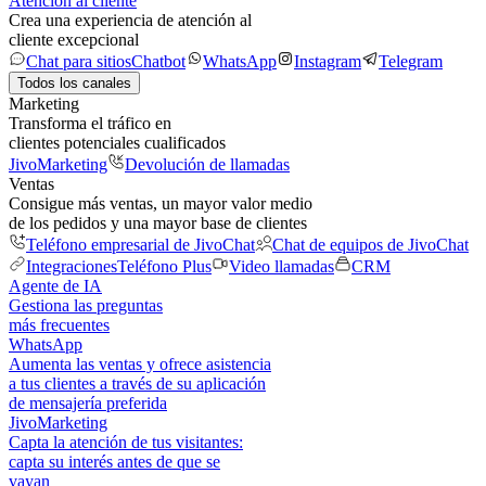
Atención al cliente
Crea una experiencia de atención al
cliente excepcional
Chat para sitios
Chatbot
WhatsApp
Instagram
Telegram
Todos los canales
Marketing
Transforma el tráfico en
clientes potenciales cualificados
JivoMarketing
Devolución de llamadas
Ventas
Consigue más ventas, un mayor valor medio
de los pedidos y una mayor base de clientes
Teléfono empresarial de JivoChat
Chat de equipos de JivoChat
Integraciones
Teléfono Plus
Video llamadas
CRM
Agente de IA
Gestiona las preguntas
más frecuentes
WhatsApp
Aumenta las ventas y ofrece asistencia
a tus clientes a través de su aplicación
de mensajería preferida
JivoMarketing
Capta la atención de tus visitantes:
capta su interés antes de que se
vayan