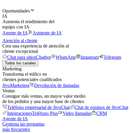
Oportunidades
IA
Aumenta el rendimiento del
equipo con IA
Agente de IA
Asistente de IA
Atención al cliente
Crea una experiencia de atención al
cliente excepcional
Chat para sitios
Chatbot
WhatsApp
Instagram
Telegram
Todos los canales
Marketing
Transforma el tráfico en
clientes potenciales cualificados
JivoMarketing
Devolución de llamadas
Ventas
Consigue más ventas, un mayor valor medio
de los pedidos y una mayor base de clientes
Teléfono empresarial de JivoChat
Chat de equipos de JivoChat
Integraciones
Teléfono Plus
Video llamadas
CRM
Agente de IA
Gestiona las preguntas
más frecuentes