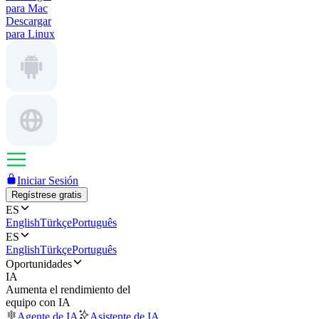
para Mac
Descargar
para Linux
Iniciar Sesión
Regístrese gratis
ES
English
Türkçe
Português
ES
English
Türkçe
Português
Oportunidades
IA
Aumenta el rendimiento del
equipo con IA
Agente de IA
Asistente de IA