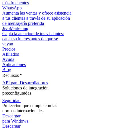
más frecuentes
WhatsApp
Aumenta las ventas y ofrece asistencia
a tus clientes a través de su aplicación
de mensajería preferida
JivoMarketing
Capta la atención de tus visitantes:
capta su interés antes de que se
vayan
Precios
Afiliados
Ayuda
Aplicaciones
Blog
Recursos
API para Desarrolladores
Soluciones de integración
preconfiguradas
Seguridad
Protección que cumple con las
normas internacionales
Descargar
para Windows
Descargar