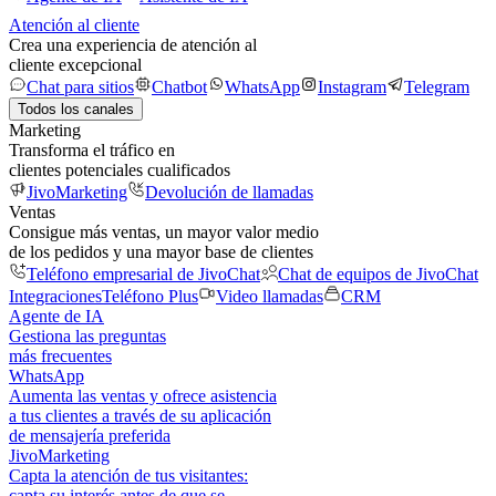
Atención al cliente
Crea una experiencia de atención al
cliente excepcional
Chat para sitios
Chatbot
WhatsApp
Instagram
Telegram
Todos los canales
Marketing
Transforma el tráfico en
clientes potenciales cualificados
JivoMarketing
Devolución de llamadas
Ventas
Consigue más ventas, un mayor valor medio
de los pedidos y una mayor base de clientes
Teléfono empresarial de JivoChat
Chat de equipos de JivoChat
Integraciones
Teléfono Plus
Video llamadas
CRM
Agente de IA
Gestiona las preguntas
más frecuentes
WhatsApp
Aumenta las ventas y ofrece asistencia
a tus clientes a través de su aplicación
de mensajería preferida
JivoMarketing
Capta la atención de tus visitantes:
capta su interés antes de que se