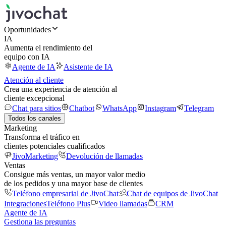
Oportunidades
IA
Aumenta el rendimiento del
equipo con IA
Agente de IA
Asistente de IA
Atención al cliente
Crea una experiencia de atención al
cliente excepcional
Chat para sitios
Chatbot
WhatsApp
Instagram
Telegram
Todos los canales
Marketing
Transforma el tráfico en
clientes potenciales cualificados
JivoMarketing
Devolución de llamadas
Ventas
Consigue más ventas, un mayor valor medio
de los pedidos y una mayor base de clientes
Teléfono empresarial de JivoChat
Chat de equipos de JivoChat
Integraciones
Teléfono Plus
Video llamadas
CRM
Agente de IA
Gestiona las preguntas