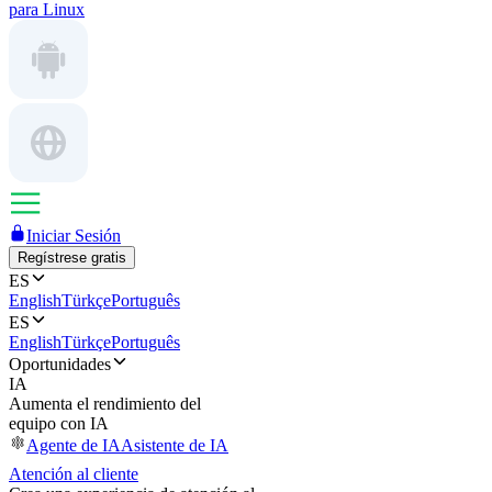
para Linux
Iniciar Sesión
Regístrese gratis
ES
English
Türkçe
Português
ES
English
Türkçe
Português
Oportunidades
IA
Aumenta el rendimiento del
equipo con IA
Agente de IA
Asistente de IA
Atención al cliente