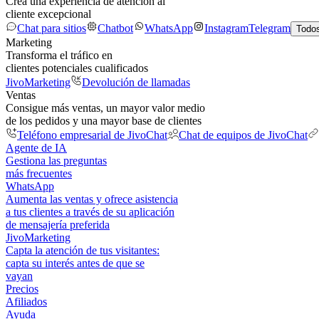
Crea una experiencia de atención al
cliente excepcional
Chat para sitios
Chatbot
WhatsApp
Instagram
Telegram
Todos
Marketing
Transforma el tráfico en
clientes potenciales cualificados
JivoMarketing
Devolución de llamadas
Ventas
Consigue más ventas, un mayor valor medio
de los pedidos y una mayor base de clientes
Teléfono empresarial de JivoChat
Chat de equipos de JivoChat
Agente de IA
Gestiona las preguntas
más frecuentes
WhatsApp
Aumenta las ventas y ofrece asistencia
a tus clientes a través de su aplicación
de mensajería preferida
JivoMarketing
Capta la atención de tus visitantes:
capta su interés antes de que se
vayan
Precios
Afiliados
Ayuda