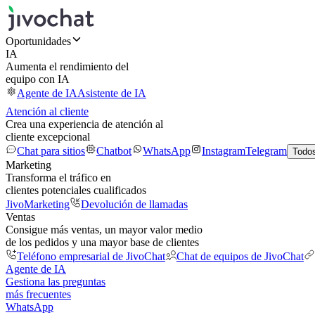
Oportunidades
IA
Aumenta el rendimiento del
equipo con IA
Agente de IA
Asistente de IA
Atención al cliente
Crea una experiencia de atención al
cliente excepcional
Chat para sitios
Chatbot
WhatsApp
Instagram
Telegram
Todos
Marketing
Transforma el tráfico en
clientes potenciales cualificados
JivoMarketing
Devolución de llamadas
Ventas
Consigue más ventas, un mayor valor medio
de los pedidos y una mayor base de clientes
Teléfono empresarial de JivoChat
Chat de equipos de JivoChat
Agente de IA
Gestiona las preguntas
más frecuentes
WhatsApp