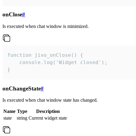
onClose
#
Is executed when chat window is minimized.
function jivo_onClose() {

    console.log('Widget closed');

}
onChangeState
#
Is executed when chat window state has changed.
Name
Type
Description
state
string
Current widget state