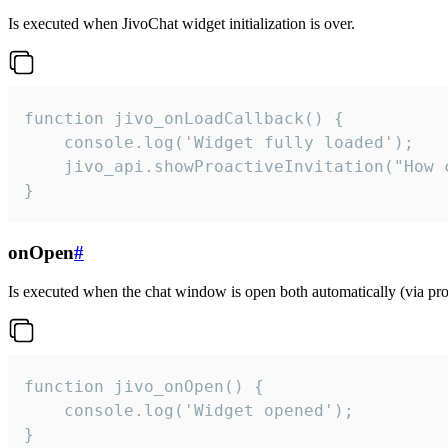
Is executed when JivoChat widget initialization is over.
function jivo_onLoadCallback() {

    console.log('Widget fully loaded');

    jivo_api.showProactiveInvitation("How c
}
onOpen
#
Is executed when the chat window is open both automatically (via proa
function jivo_onOpen() {

    console.log('Widget opened');

}