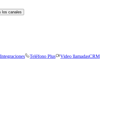
 los canales
Integraciones
Teléfono Plus
Video llamadas
CRM