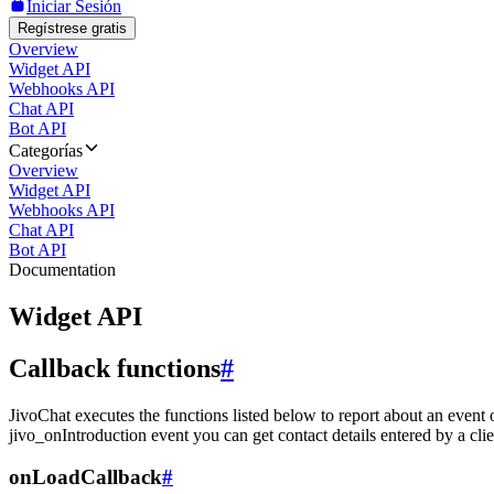
Iniciar Sesión
Regístrese gratis
Overview
Widget API
Webhooks API
Chat API
Bot API
Categorías
Overview
Widget API
Webhooks API
Chat API
Bot API
Documentation
Widget API
Callback functions
#
JivoChat executes the functions listed below to report about an event 
jivo_onIntroduction event you can get contact details entered by a clie
onLoadCallback
#