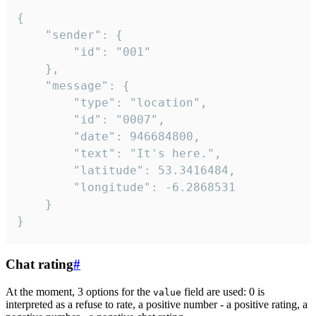
{

	"sender": {

		"id": "001"

	},

	"message": {

		"type": "location",

		"id": "0007",

		"date": 946684800,

		"text": "It's here.",

		"latitude": 53.3416484,

		"longitude": -6.2868531

	}

}
Chat rating
#
At the moment, 3 options for the
field are used: 0 is
value
interpreted as a refuse to rate, a positive number - a positive rating, a