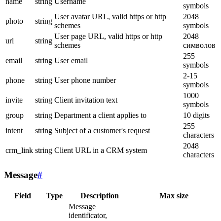
name
string
Username
symbols
User avatar URL, valid https or http
2048
photo
string
schemes
symbols
User page URL, valid https or http
2048
url
string
schemes
символов
255
email
string
User email
symbols
2-15
phone
string
User phone number
symbols
1000
invite
string
Client invitation text
symbols
group
string
Department a client applies to
10 digits
255
intent
string
Subject of a customer's request
characters
2048
crm_link
string
Client URL in a CRM system
characters
Message
#
Field
Type
Description
Max size
Message
identificator,