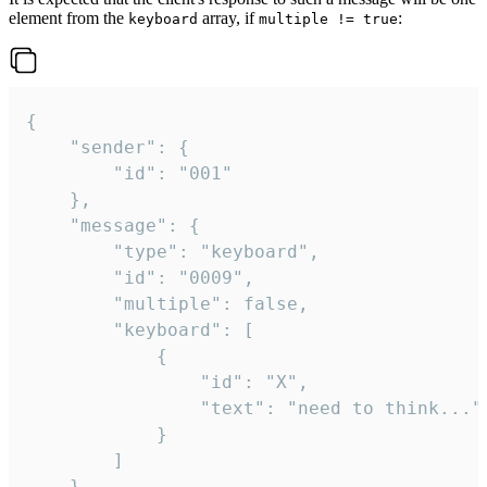
element from the
array, if
:
keyboard
multiple != true
{

	"sender": {

		"id": "001"

	},

	"message": {

		"type": "keyboard",

		"id": "0009",

		"multiple": false,

		"keyboard": [

			{

				"id": "X",

				"text": "need to think..."

			}

		]

	}
