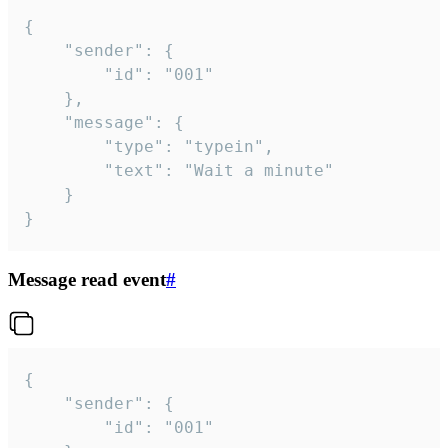
{

	"sender": {

		"id": "001"

	},

	"message": {

		"type": "typein",

		"text": "Wait a minute"

	}

}
Message read event
#
{

	"sender": {

		"id": "001"
