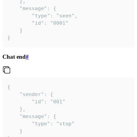
	},

	"message": {

		"type": "seen",

		"id": "0001"

	}

}
Chat end
#
{

	"sender": {

		"id": "001"

	},

	"message": {

		"type": "stop"

	}
