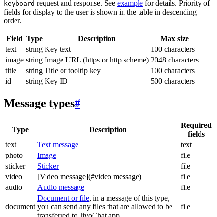
request and response. See
example
for details. Priority of
keyboard
fields for display to the user is shown in the table in descending
order.
Field
Type
Description
Max size
text
string
Key text
100 characters
image
string
Image URL (https or http scheme)
2048 characters
title
string
Title or tooltip key
100 characters
id
string
Key ID
500 characters
Message types
#
Required
Type
Description
fields
text
Text message
text
photo
Image
file
sticker
Sticker
file
video
[Video message](#video message)
file
audio
Audio message
file
Document or file
, in a message of this type,
document
you can send any files that are allowed to be
file
transferred to JivoChat app