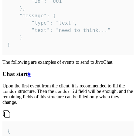
		"id": "001"

	},

	"message": {

		"type": "text",

		"text": "need to think..."

	}

}
The following are examples of events to send to JivoChat.
Chat start
#
Upon the first event from the client, it is recommended to fill the
structure. Then the
field will be enough, and the
sender
sender.id
remaining fields of this structure can be filled only when they
change.
{
