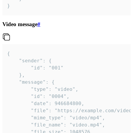
}
Video message
#
{

	"sender": {

		"id": "001"

	},

	"message": {

		"type": "video",

		"id": "0004",

		"date": 946684800,

		"file": "https://example.com/video.mp4",

		"mime_type": "video/mp4",

		"file_name": "video.mp4",

		"file_size": 1048576,
