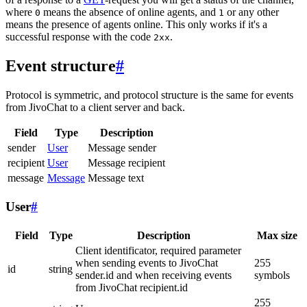
where
means the absence of online agents, and
or any other
0
1
means the presence of agents online. This only works if it's a
successful response with the code
.
2xx
Event structure
#
Protocol is symmetric, and protocol structure is the same for events
from JivoChat to a client server and back.
Field
Type
Description
sender
User
Message sender
recipient
User
Message recipient
message
Message
Message text
User
#
Field
Type
Description
Max size
Client identificator, required parameter
when sending events to JivoChat
255
id
string
sender.id and when receiving events
symbols
from JivoChat recipient.id
255