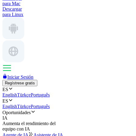
para Mac
Descargar
para Linux
Iniciar Sesión
Regístrese gratis
ES
English
Türkçe
Português
ES
English
Türkçe
Português
Oportunidades
IA
Aumenta el rendimiento del
equipo con IA
Agente de IA
Asistente de IA