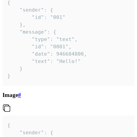
{

	"sender": {

		"id": "001"

	},

	"message": {

		"type": "text",

		"id": "0001",

		"date": 946684800,

		"text": "Hello!"

	}

}
Image
#
{

	"sender": {
