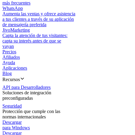
más frecuentes
WhatsApp
Aumenta las ventas y ofrece asistencia
a tus clientes a través de su aplicación
de mensajería preferida
JivoMarketing
Capta la atención de tus visitantes:
capta su interés antes de que se
vayan
Precios
Afiliados
Ayuda
Aplicaciones
Blog
Recursos
API para Desarrolladores
Soluciones de integración
preconfiguradas
Seguridad
Protección que cumple con las
normas internacionales
Descargar
para Windows
Descargar