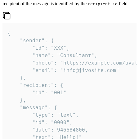
recipient of the message is identified by the
field.
recipient.id
{

	"sender": {

		"id": "XXX",

		"name": "Consultant",

		"photo": "https://example.com/avatar.png",

		"email": "info@jivosite.com"

	},

	"recipient": {

		"id": "001"

	},

	"message": {

		"type": "text",

		"id": "0000",

		"date": 946684800,

		"text": "Hello!"
