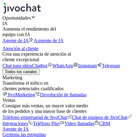
Oportunidades
IA
Aumenta el rendimiento del
equipo con IA
Agente de IA
Asistente de IA
Atención al cliente
Crea una experiencia de atención al
cliente excepcional
Chat para sitios
Chatbot
WhatsApp
Instagram
Telegram
Todos los canales
Marketing
Transforma el tráfico en
clientes potenciales cualificados
JivoMarketing
Devolución de llamadas
Ventas
Consigue más ventas, un mayor valor medio
de los pedidos y una mayor base de clientes
Teléfono empresarial de JivoChat
Chat de equipos de JivoChat
Integraciones
Teléfono Plus
Video llamadas
CRM
Agente de IA
Gestiona las preguntas