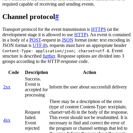
required capable of receiving and sending events.
Channel protocol
#
Transport protocol for the event transmission is
HTTPS
(at the
development stage it is allowed to use
HTTP
). An event is contained
in a body of a
POST
-request in
JSON
format (note: text encoding in
JSON format is
UTF-8
), requests must have an appropriate header
. Event
Content-Type: application/json; charset=utf-8
structure is described
further
. Response options are divided into 3
groups according to the HTTP-response code.
Code
Description
Action
Success.
Event is
2xx
Inform the user about successfull delivery
accepted for
processing
There may be a description of the error
(type of content Content-Type: text/plain;
Request
charset=utf-8) in the body of the response.
failed.
This event should not be resubmitted. It is
4xx
Event
necessary to find and correct the error of
rejected
the program or channel settings that led to