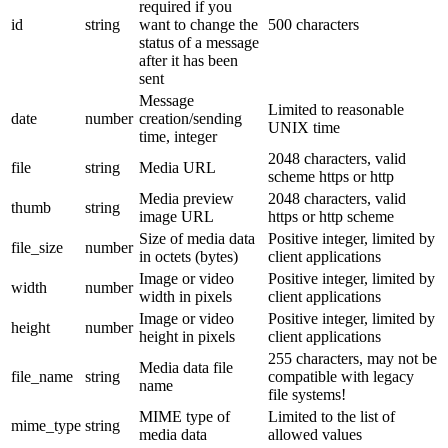
required if you
id
string
want to change the
500 characters
status of a message
after it has been
sent
Message
Limited to reasonable
date
number
creation/sending
UNIX time
time, integer
2048 characters, valid
file
string
Media URL
scheme https or http
Media preview
2048 characters, valid
thumb
string
image URL
https or http scheme
Size of media data
Positive integer, limited by
file_size
number
in octets (bytes)
client applications
Image or video
Positive integer, limited by
width
number
width in pixels
client applications
Image or video
Positive integer, limited by
height
number
height in pixels
client applications
255 characters, may not be
Media data file
file_name
string
compatible with legacy
name
file systems!
MIME type of
Limited to the list of
mime_type
string
media data
allowed values