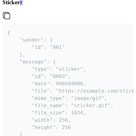
Sticker
#
{

	"sender": {

		"id": "001"

	},

	"message": {

		"type": "sticker",

		"id": "0003",

		"date": 946684800,

		"file": "https://example.com/sticker.gif",

		"mime_type": "image/gif",

		"file_name": "sticker.gif",

		"file_size": 1024,

		"width": 256,

		"height": 256

	}
