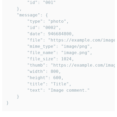
		"id": "001"

	},

	"message": {

		"type": "photo",

		"id": "0002",

		"date": 946684800,

		"file": "https://example.com/image.png",

		"mime_type": "image/png",

		"file_name": "image.png",

		"file_size": 1024,

		"thumb": "https://example.com/image_thumb.png",

		"width": 800,

		"height": 600,

		"title": "Title",

		"text": "Image comment."

	}

}