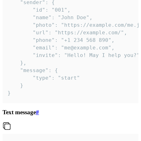
	"sender": {

		"id": "001",

		"name": "John Doe",

		"photo": "https://example.com/me.jpg",

		"url": "https://example.com/",

		"phone": "+1 234 568 890",

		"email": "me@example.com",

		"invite": "Hello! May I help you?"

	},

	"message": {

		"type": "start"

	}

}
Text message
#