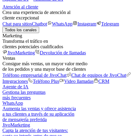
Atención al cliente
Crea una experiencia de atención al
cliente excepcional
Chat para sitios
Chatbot
WhatsApp
Instagram
Telegram
Todos los canales
Marketing
Transforma el tráfico en
clientes potenciales cualificados
JivoMarketing
Devolución de llamadas
Ventas
Consigue más ventas, un mayor valor medio
de los pedidos y una mayor base de clientes
Teléfono empresarial de JivoChat
Chat de equipos de JivoChat
Integraciones
Teléfono Plus
Video llamadas
CRM
Agente de IA
Gestiona las preguntas
más frecuentes
WhatsApp
Aumenta las ventas y ofrece asistencia
a tus clientes a través de su aplicación
de mensajería preferida
JivoMarketing
Capta la atención de tus visitantes:
capta su interés antes de que se