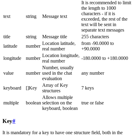
It is recommended to limit
the length to 1000
characters - if it is
text
string
Message text
exceeded, the rest of the
text will be sent in
separate text messages
title
string
Message title
255 characters
Location latitude,
from -90.0000 to
latitude
number
real number
+90.0000
Location longitude,
longitude
number
-180.0000 to +180.0000
real number
Number, usually
value
number
used in the chat
any number
evaluation
Array of Key
keyboard
[]Key
7 keys
structures
Allows multiple
multiple
boolean
selection on the
true or false
keyboard, boolean
Key
#
It is mandatory for a key to have one structure field, both in the