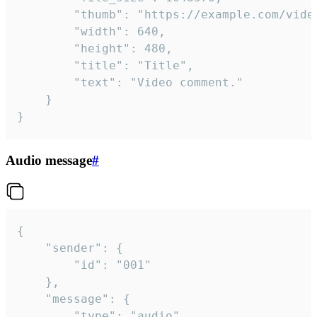
		"thumb": "https://example.com/video_thumb.png",

		"width": 640,

		"height": 480,

		"title": "Title",

		"text": "Video comment."

	}

}
Audio message
#
{

	"sender": {

		"id": "001"

	},

	"message": {

		"type": "audio",
