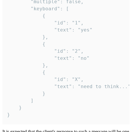
		"multiple": false,

		"keyboard": [

			{

				"id": "1",

				"text": "yes"

			},

			{

				"id": "2",

				"text": "no"

			},

			{

				"id": "X",

				"text": "need to think..."

			}

		]

	}

}
It is expected that the client's response to such a message will be one