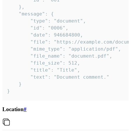
	},

	"message": {

		"type": "document",

		"id": "0006",

		"date": 946684800,

		"file": "https://example.com/document.pdf",

		"mime_type": "application/pdf",

		"file_name": "document.pdf",

		"file_size": 512,

		"title": "Title",

		"text": "Document comment."

	}

}
Location
#