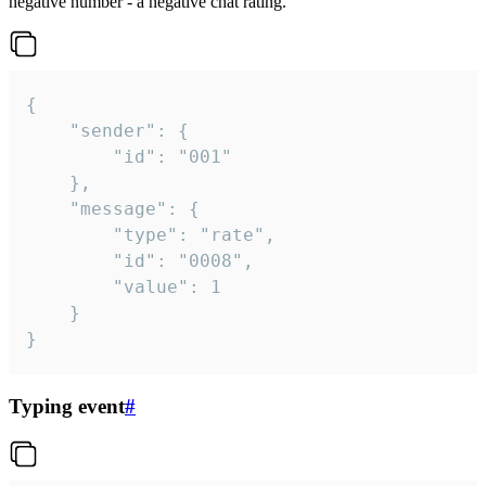
negative number - a negative chat rating.
{

	"sender": {

		"id": "001"

	},

	"message": {

		"type": "rate",

		"id": "0008",

		"value": 1

	}

}
Typing event
#