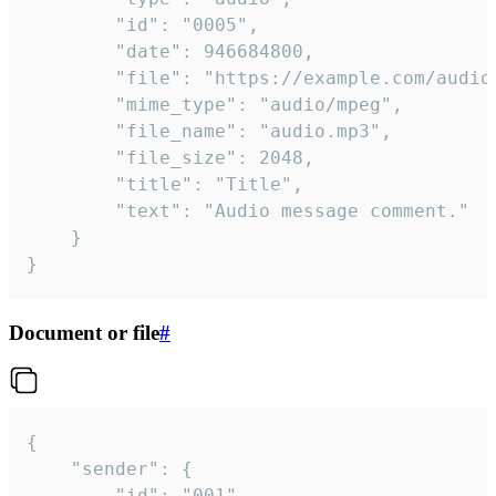
		"id": "0005",

		"date": 946684800,

		"file": "https://example.com/audio.mp3",

		"mime_type": "audio/mpeg",

		"file_name": "audio.mp3",

		"file_size": 2048,

		"title": "Title",

		"text": "Audio message comment."

	}

}
Document or file
#
{

	"sender": {

		"id": "001"
