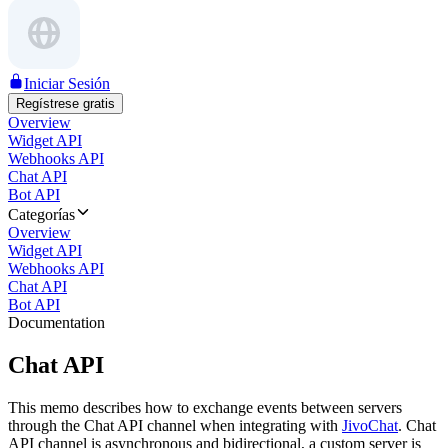
Iniciar Sesión
Regístrese gratis
Overview
Widget API
Webhooks API
Chat API
Bot API
Categorías
Overview
Widget API
Webhooks API
Chat API
Bot API
Documentation
Chat API
This memo describes how to exchange events between servers
through the Chat API channel when integrating with
JivoChat
. Chat
API channel is asynchronous and bidirectional, a custom server is