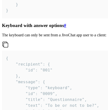
	}

}
Keyboard with answer options
#
The keyboard can only be sent from a JivoChat app user to a client:
{

	"recipient": {

		"id": "001"

	},

	"message": {

		"type": "keyboard",

		"id": "0009",

		"title": "Questionnaire",

		"text": "To be or not to be?",
