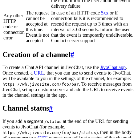
the error. Inform the user about the event
delivery failure
The request
In case of an HTTP code
5xx
or if
Any other
cannot be
connection fails it is recommended to
HTTP
accepted at
resend the request up to 3 times with an
code or
this time.
interval of 3-60 seconds. Inform the user
connection
Event is not
that the event is temporarily undeliverable.
error
accepted
Contact server support
Creation of a channel
#
To create a Chat API channel in JivoChat, use the
JivoChat app
.
Once created, a
URL
, that you can use to send events to JivoChat,
will be available to you in the settings of the channel, for example:
. To receive messages from
https://wh.jivosite.com/foo/bar
JivoChat, set up a custom server and add the URL to receive events
in the channel settings in the app.
Channel status
#
If you add a segment
at the end of the URL for sending
/status
events to JivoChat (for example,
), then in the body
https://wh.jivosite.com/foo/bar/status
of a response to a
GET
-request you will get a status of the channel,