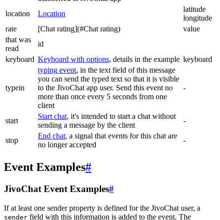
latitude
location
Location
longitude
rate
[Chat rating](#Chat rating)
value
that was
id
read
keyboard
Keyboard with options
, details in the example
keyboard
typing event
, in the text field of this message
you can send the typed text so that it is visible
typein
to the JivoChat app user. Send this event no
-
more than once every 5 seconds from one
client
Start chat
, it's intended to start a chat without
start
-
sending a message by the client
End chat
, a signal that events for this chat are
stop
-
no longer accepted
Event Examples
#
JivoChat Event Examples
#
If at least one sender property is defined for the JivoChat user, a
field with this information is added to the event. The
sender