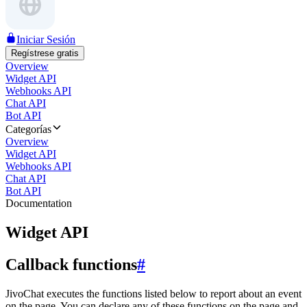
Iniciar Sesión
Regístrese gratis
Overview
Widget API
Webhooks API
Chat API
Bot API
Categorías
Overview
Widget API
Webhooks API
Chat API
Bot API
Documentation
Widget API
Callback functions
#
JivoChat executes the functions listed below to report about an event
on the page. You can declare any of these functions on the page and