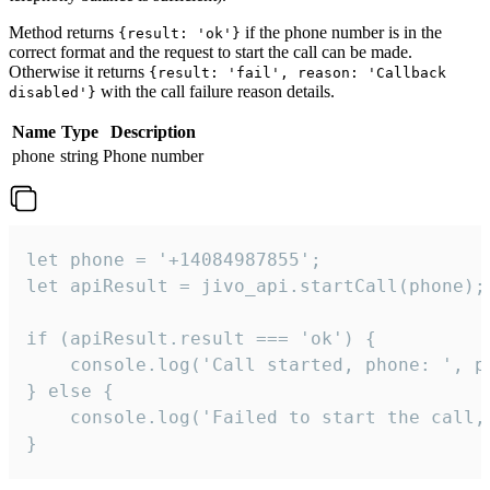
Method returns
if the phone number is in the
{result: 'ok'}
correct format and the request to start the call can be made.
Otherwise it returns
{result: 'fail', reason: 'Callback
with the call failure reason details.
disabled'}
Name
Type
Description
phone
string
Phone number
let phone = '+14084987855';

let apiResult = jivo_api.startCall(phone);

if (apiResult.result === 'ok') {

    console.log('Call started, phone: ', ph
} else {

    console.log('Failed to start the call,
}