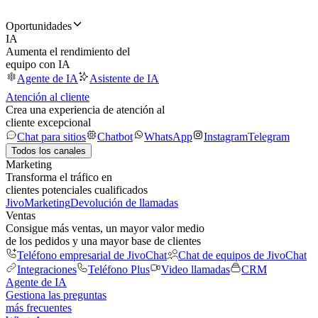
Oportunidades
IA
Aumenta el rendimiento del
equipo con IA
Agente de IA
Asistente de IA
Atención al cliente
Crea una experiencia de atención al
cliente excepcional
Chat para sitios
Chatbot
WhatsApp
Instagram
Telegram
Todos los canales
Marketing
Transforma el tráfico en
clientes potenciales cualificados
JivoMarketing
Devolución de llamadas
Ventas
Consigue más ventas, un mayor valor medio
de los pedidos y una mayor base de clientes
Teléfono empresarial de JivoChat
Chat de equipos de JivoChat
Integraciones
Teléfono Plus
Video llamadas
CRM
Agente de IA
Gestiona las preguntas
más frecuentes