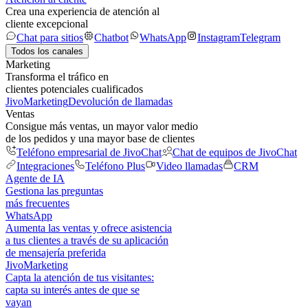
Crea una experiencia de atención al
cliente excepcional
Chat para sitios
Chatbot
WhatsApp
Instagram
Telegram
Todos los canales
Marketing
Transforma el tráfico en
clientes potenciales cualificados
JivoMarketing
Devolución de llamadas
Ventas
Consigue más ventas, un mayor valor medio
de los pedidos y una mayor base de clientes
Teléfono empresarial de JivoChat
Chat de equipos de JivoChat
Integraciones
Teléfono Plus
Video llamadas
CRM
Agente de IA
Gestiona las preguntas
más frecuentes
WhatsApp
Aumenta las ventas y ofrece asistencia
a tus clientes a través de su aplicación
de mensajería preferida
JivoMarketing
Capta la atención de tus visitantes:
capta su interés antes de que se
vayan