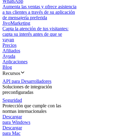
WhatsApp
Aumenta las ventas y ofrece asistencia
a tus clientes a través de su aplicación
de mensajería preferida
JivoMarketing
Capta la atención de tus visitantes:
capta su interés antes de que se
vayan
Precios
Afiliados
Ayuda
Aplicaciones
Blog
Recursos
API para Desarrolladores
Soluciones de integración
preconfiguradas
Seguridad
Protección que cumple con las
normas internacionales
Descargar
para Windows
Descargar
para Mac