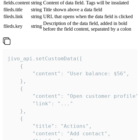
fields.content
string
Content of data field. Tags will be insulated
fileds.title
string
Title shown above a data field
fileds.link
string
URL that opens when the data field is clicked
Description of the data field, added in bold
fileds.key
string
before the field content, separated by a colon
jivo_api.setCustomData([

    {

        "content": "User balance: $56",

    },

    {

        "content": "Open customer profile",
        "link": "..."

    },

    {

        "title": "Actions",

        "content": "Add contact",
