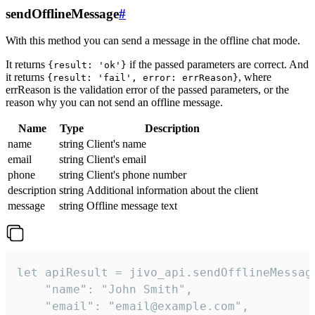
sendOfflineMessage
#
With this method you can send a message in the offline chat mode.
It returns
if the passed parameters are correct. And
{result: 'ok'}
it returns
, where
{result: 'fail', error: errReason}
errReason is the validation error of the passed parameters, or the
reason why you can not send an offline message.
Name
Type
Description
name
string
Client's name
email
string
Client's email
phone
string
Client's phone number
description
string
Additional information about the client
message
string
Offline message text
let apiResult = jivo_api.sendOfflineMessage
    "name": "John Smith",

    "email": "email@example.com",
