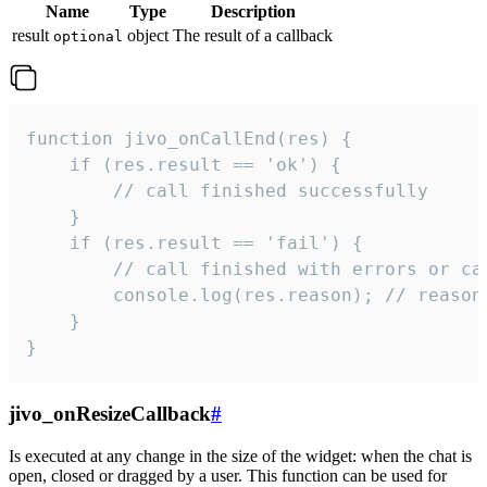
Name
Type
Description
result
object
The result of a callback
optional
function jivo_onCallEnd(res) {

    if (res.result == 'ok') {

        // call finished successfully

    }

    if (res.result == 'fail') {

        // call finished with errors or can
        console.log(res.reason); // reason 
    }

}
jivo_onResizeCallback
#
Is executed at any change in the size of the widget: when the chat is
open, closed or dragged by a user. This function can be used for