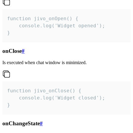
function jivo_onOpen() {

    console.log('Widget opened');

}
onClose
#
Is executed when chat window is minimized.
function jivo_onClose() {

    console.log('Widget closed');

}
onChangeState
#