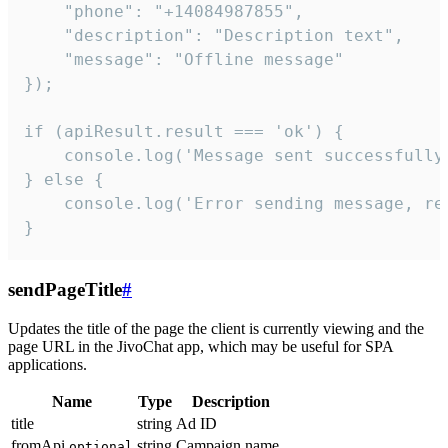
    "phone": "+14084987855",

    "description": "Description text",

    "message": "Offline message"

});

if (apiResult.result === 'ok') {

    console.log('Message sent successfully'
} else {

    console.log('Error sending message, rea
}
sendPageTitle
#
Updates the title of the page the client is currently viewing and the
page URL in the JivoChat app, which may be useful for SPA
applications.
Name
Type
Description
title
string
Ad ID
fromApi
string
Campaign name
optional