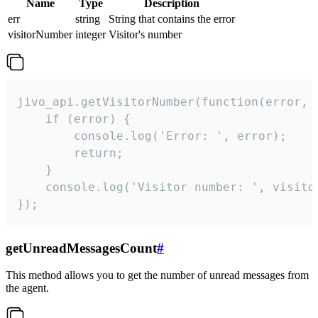
Name
Type
Description
err
string
String that contains the error
visitorNumber
integer
Visitor's number
jivo_api.getVisitorNumber(function(error, v
    if (error) {

        console.log('Error: ', error);

        return;

    }  

    console.log('Visitor number: ', visitor
});
getUnreadMessagesCount
#
This method allows you to get the number of unread messages from
the agent.