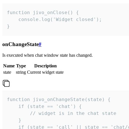
function jivo_onClose() {

    console.log('Widget closed');

}
onChangeState
#
Is executed when chat window state has changed.
Name
Type
Description
state
string
Current widget state
function jivo_onChangeState(state) {

    if (state == 'chat') {

        // widget is in the chat state

    }

    if (state == 'call' || state == 'chat/c