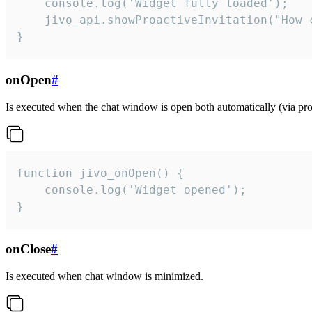
    console.log('Widget fully loaded');

    jivo_api.showProactiveInvitation("How c
}
onOpen
#
Is executed when the chat window is open both automatically (via proa
function jivo_onOpen() {

    console.log('Widget opened');

}
onClose
#
Is executed when chat window is minimized.