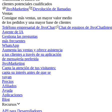
clientes potenciales cualificados
JivoMarketing
Devolución de llamadas
Ventas
Consigue más ventas, un mayor valor medio
de los pedidos y una mayor base de clientes
Teléfono empresarial de JivoChat
Chat de equipos de JivoChat
Inte
Agente de IA
Gestiona las preguntas
más frecuentes
WhatsApp
Aumenta las ventas y ofrece asistencia
a tus clientes a través de su aplicación
de mensajería preferida
JivoMarketing
Capta la atención de tus visitantes:
capta su interés antes de que se
vayan
Precios
Afiliados
Ayuda
Aplicaciones
Blog
Recursos
API para Desarrolladores