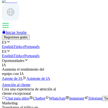
Iniciar Sesión
Regístrese gratis
ES
English
Türkçe
Português
ES
English
Türkçe
Português
Oportunidades
IA
Aumenta el rendimiento del
equipo con IA
Agente de IA
Asistente de IA
Atención al cliente
Crea una experiencia de atención al
cliente excepcional
Chat para sitios
Chatbot
WhatsApp
Instagram
Telegram
To
Marketing
Transforma el tráfico en