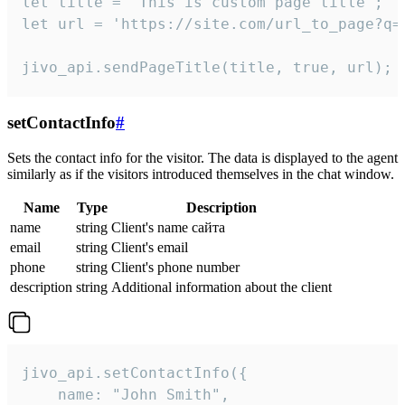
let title = 'This is custom page title';

let url = 'https://site.com/url_to_page?q=p
jivo_api.sendPageTitle(title, true, url);
setContactInfo
#
Sets the contact info for the visitor. The data is displayed to the agent
similarly as if the visitors introduced themselves in the chat window.
Name
Type
Description
name
string
Client's name сайта
email
string
Client's email
phone
string
Client's phone number
description
string
Additional information about the client
jivo_api.setContactInfo({

    name: "John Smith",
