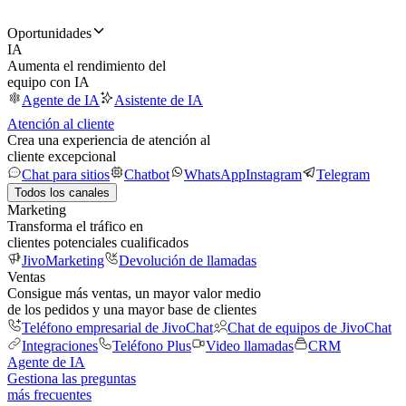
Oportunidades
IA
Aumenta el rendimiento del
equipo con IA
Agente de IA
Asistente de IA
Atención al cliente
Crea una experiencia de atención al
cliente excepcional
Chat para sitios
Chatbot
WhatsApp
Instagram
Telegram
Todos los canales
Marketing
Transforma el tráfico en
clientes potenciales cualificados
JivoMarketing
Devolución de llamadas
Ventas
Consigue más ventas, un mayor valor medio
de los pedidos y una mayor base de clientes
Teléfono empresarial de JivoChat
Chat de equipos de JivoChat
Integraciones
Teléfono Plus
Video llamadas
CRM
Agente de IA
Gestiona las preguntas
más frecuentes