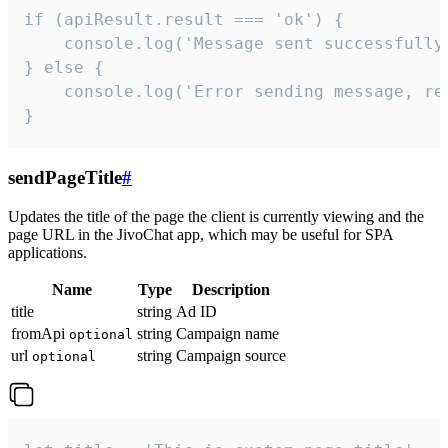
if (apiResult.result === 'ok') {

    console.log('Message sent successfully'
} else {

    console.log('Error sending message, rea
}
sendPageTitle
#
Updates the title of the page the client is currently viewing and the
page URL in the JivoChat app, which may be useful for SPA
applications.
Name
Type
Description
title
string
Ad ID
fromApi
string
Campaign name
optional
url
string
Campaign source
optional