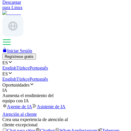
Descargar
para Linux
Iniciar Sesión
Regístrese gratis
ES
English
Türkçe
Português
ES
English
Türkçe
Português
Oportunidades
IA
Aumenta el rendimiento del
equipo con IA
Agente de IA
Asistente de IA
Atención al cliente
Crea una experiencia de atención al
cliente excepcional
Chat para sitios
Chatbot
WhatsApp
Instagram
Telegram