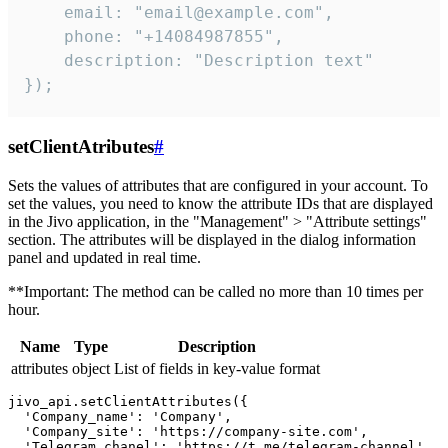
    email: "email@example.com",

    phone: "+14084987855",

    description: "Description text"

});
setClientAtributes
#
Sets the values ​​of attributes that are configured in your account. To
set the values, you need to know the attribute IDs that are displayed
in the Jivo application, in the "Management" > "Attribute settings"
section. The attributes will be displayed in the dialog information
panel and updated in real time.
**Important: The method can be called no more than 10 times per
hour.
Name
Type
Description
attributes
object
List of fields in key-value format
jivo_api.setClientAttributes({

  'Company_name': 'Company',

  'Company_site': 'https://company-site.com',

  'Telegram_chanel': 'https://t.me/telegram-channel',
