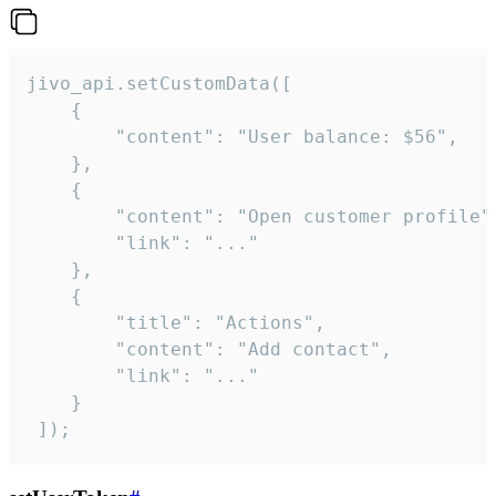
jivo_api.setCustomData([

    {

        "content": "User balance: $56",

    },

    {

        "content": "Open customer profile",
        "link": "..."

    },

    {

        "title": "Actions",

        "content": "Add contact",

        "link": "..."

    }

 ]);