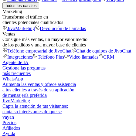
Todos los canales
Marketing
Transforma el tráfico en
clientes potenciales cualificados
JivoMarketing
Devolución de llamadas
Ventas
Consigue más ventas, un mayor valor medio
de los pedidos y una mayor base de clientes
Teléfono empresarial de JivoChat
Chat de equipos de JivoChat
Integraciones
Teléfono Plus
Video llamadas
CRM
Agente de IA
Gestiona las preguntas
más frecuentes
WhatsApp
Aumenta las ventas y ofrece asistencia
a tus clientes a través de su aplicación
de mensajería preferida
JivoMarketing
Capta la atención de tus visitantes:
capta su interés antes de que se
vayan
Precios
Afiliados
Ayuda