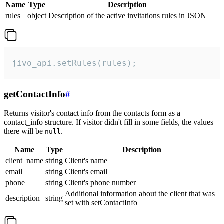
Name
Type
Description
rules
object
Description of the active invitations rules in JSON
jivo_api.setRules(rules);
getContactInfo
#
Returns visitor's contact info from the contacts form as a
contact_info structure. If visitor didn't fill in some fields, the values
there will be
.
null
Name
Type
Description
client_name
string
Client's name
email
string
Client's email
phone
string
Client's phone number
Additional information about the client that was
description
string
set with setContactInfo