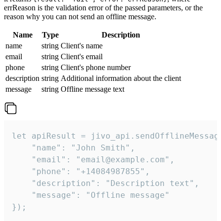
errReason is the validation error of the passed parameters, or the
reason why you can not send an offline message.
Name
Type
Description
name
string
Client's name
email
string
Client's email
phone
string
Client's phone number
description
string
Additional information about the client
message
string
Offline message text
let apiResult = jivo_api.sendOfflineMessage
    "name": "John Smith",

    "email": "email@example.com",

    "phone": "+14084987855",

    "description": "Description text",

    "message": "Offline message"

});
