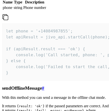
Name
Type
Description
phone
string
Phone number
let phone = '+14084987855';

let apiResult = jivo_api.startCall(phone);

if (apiResult.result === 'ok') {

    console.log('Call started, phone: ', ph
} else {

    console.log('Failed to start the call,
}
sendOfflineMessage
#
With this method you can send a message in the offline chat mode.
It returns
if the passed parameters are correct. And
{result: 'ok'}
it returns
, where
{result: 'fail', error: errReason}