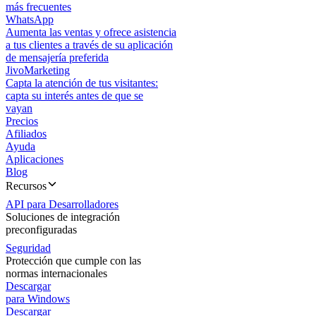
más frecuentes
WhatsApp
Aumenta las ventas y ofrece asistencia
a tus clientes a través de su aplicación
de mensajería preferida
JivoMarketing
Capta la atención de tus visitantes:
capta su interés antes de que se
vayan
Precios
Afiliados
Ayuda
Aplicaciones
Blog
Recursos
API para Desarrolladores
Soluciones de integración
preconfiguradas
Seguridad
Protección que cumple con las
normas internacionales
Descargar
para Windows
Descargar