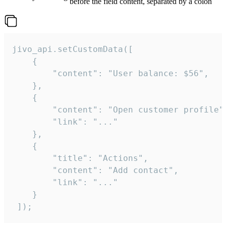
before the field content, separated by a colon
jivo_api.setCustomData([

    {

        "content": "User balance: $56",

    },

    {

        "content": "Open customer profile",
        "link": "..."

    },

    {

        "title": "Actions",

        "content": "Add contact",

        "link": "..."

    }

 ]);