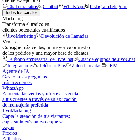
cliente excepcional
Chat para sitios
Chatbot
WhatsApp
Instagram
Telegram
Todos los canales
Marketing
Transforma el tráfico en
clientes potenciales cualificados
JivoMarketing
Devolución de llamadas
Ventas
Consigue más ventas, un mayor valor medio
de los pedidos y una mayor base de clientes
Teléfono empresarial de JivoChat
Chat de equipos de JivoChat
Integraciones
Teléfono Plus
Video llamadas
CRM
Agente de IA
Gestiona las preguntas
más frecuentes
WhatsApp
Aumenta las ventas y ofrece asistencia
a tus clientes a través de su aplicación
de mensajería preferida
JivoMarketing
Capta la atención de tus visitantes:
capta su interés antes de que se
vayan
Precios
Afiliados