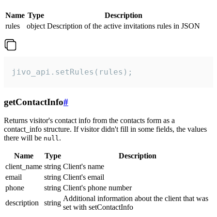
Name
Type
Description
rules
object
Description of the active invitations rules in JSON
jivo_api.setRules(rules);
getContactInfo
#
Returns visitor's contact info from the contacts form as a
contact_info structure. If visitor didn't fill in some fields, the values
there will be
.
null
Name
Type
Description
client_name
string
Client's name
email
string
Client's email
phone
string
Client's phone number
Additional information about the client that was
description
string
set with setContactInfo