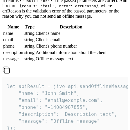
It returns
if the passed parameters are correct. And
{result: 'ok'}
it returns
, where
{result: 'fail', error: errReason}
errReason is the validation error of the passed parameters, or the
reason why you can not send an offline message.
Name
Type
Description
name
string
Client's name
email
string
Client's email
phone
string
Client's phone number
description
string
Additional information about the client
message
string
Offline message text
let apiResult = jivo_api.sendOfflineMessage
    "name": "John Smith",

    "email": "email@example.com",

    "phone": "+14084987855",

    "description": "Description text",

    "message": "Offline message"

});
