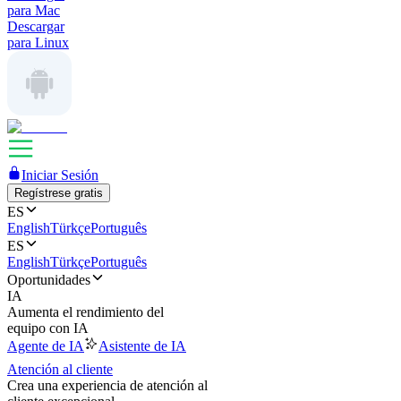
para Mac
Descargar
para Linux
Iniciar Sesión
Regístrese gratis
ES
English
Türkçe
Português
ES
English
Türkçe
Português
Oportunidades
IA
Aumenta el rendimiento del
equipo con IA
Agente de IA
Asistente de IA
Atención al cliente
Crea una experiencia de atención al