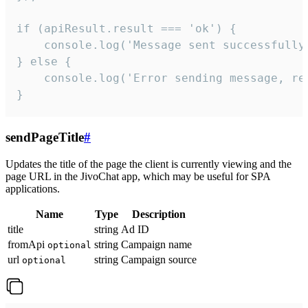
if (apiResult.result === 'ok') {

    console.log('Message sent successfully'
} else {

    console.log('Error sending message, rea
}
sendPageTitle
#
Updates the title of the page the client is currently viewing and the
page URL in the JivoChat app, which may be useful for SPA
applications.
Name
Type
Description
title
string
Ad ID
fromApi
string
Campaign name
optional
url
string
Campaign source
optional