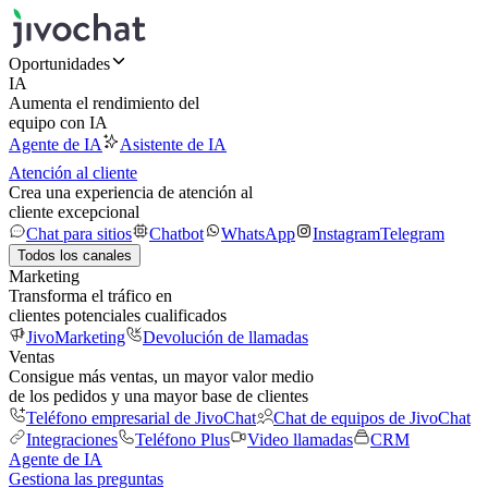
Oportunidades
IA
Aumenta el rendimiento del
equipo con IA
Agente de IA
Asistente de IA
Atención al cliente
Crea una experiencia de atención al
cliente excepcional
Chat para sitios
Chatbot
WhatsApp
Instagram
Telegram
Todos los canales
Marketing
Transforma el tráfico en
clientes potenciales cualificados
JivoMarketing
Devolución de llamadas
Ventas
Consigue más ventas, un mayor valor medio
de los pedidos y una mayor base de clientes
Teléfono empresarial de JivoChat
Chat de equipos de JivoChat
Integraciones
Teléfono Plus
Video llamadas
CRM
Agente de IA
Gestiona las preguntas