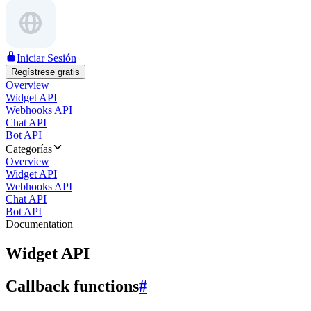
Iniciar Sesión
Regístrese gratis
Overview
Widget API
Webhooks API
Chat API
Bot API
Categorías
Overview
Widget API
Webhooks API
Chat API
Bot API
Documentation
Widget API
Callback functions
#