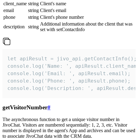
client_name
string
Client's name
email
string
Client's email
phone
string
Client's phone number
Additional information about the client that was
description
string
set with setContactInfo
let apiResult = jivo_api.getContactInfo();

console.log('Name: ', apiResult.client_name
console.log('Email: ', apiResult.email);

console.log('Phone: ', apiResult.phone);

console.log('Description: ', apiResult.des
getVisitorNumber
#
The asynchronous function to get a unique visitor number in
JivoChat. Visitors are numbered sequentially: 1, 2, 3, etc. Visitor
number is displayed in the agent's App and archives and can be used
to associate JivoChat data with the CRM data.