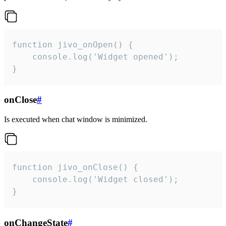
function jivo_onOpen() {

    console.log('Widget opened');

}
onClose
#
Is executed when chat window is minimized.
function jivo_onClose() {

    console.log('Widget closed');

}
onChangeState
#