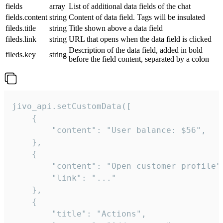
fields
array
List of additional data fields of the chat
fields.content
string
Content of data field. Tags will be insulated
fileds.title
string
Title shown above a data field
fileds.link
string
URL that opens when the data field is clicked
Description of the data field, added in bold
fileds.key
string
before the field content, separated by a colon
jivo_api.setCustomData([

    {

        "content": "User balance: $56",

    },

    {

        "content": "Open customer profile",
        "link": "..."

    },

    {

        "title": "Actions",
