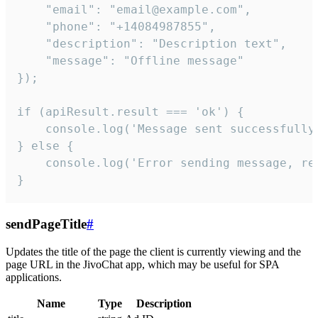
    "email": "email@example.com",

    "phone": "+14084987855",

    "description": "Description text",

    "message": "Offline message"

});

if (apiResult.result === 'ok') {

    console.log('Message sent successfully'
} else {

    console.log('Error sending message, rea
}
sendPageTitle
#
Updates the title of the page the client is currently viewing and the
page URL in the JivoChat app, which may be useful for SPA
applications.
Name
Type
Description