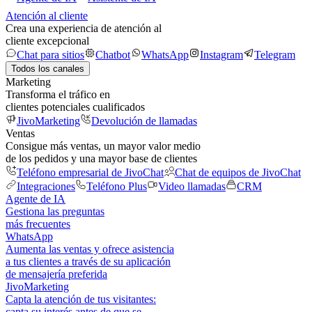
Atención al cliente
Crea una experiencia de atención al
cliente excepcional
Chat para sitios
Chatbot
WhatsApp
Instagram
Telegram
Todos los canales
Marketing
Transforma el tráfico en
clientes potenciales cualificados
JivoMarketing
Devolución de llamadas
Ventas
Consigue más ventas, un mayor valor medio
de los pedidos y una mayor base de clientes
Teléfono empresarial de JivoChat
Chat de equipos de JivoChat
Integraciones
Teléfono Plus
Video llamadas
CRM
Agente de IA
Gestiona las preguntas
más frecuentes
WhatsApp
Aumenta las ventas y ofrece asistencia
a tus clientes a través de su aplicación
de mensajería preferida
JivoMarketing
Capta la atención de tus visitantes:
capta su interés antes de que se