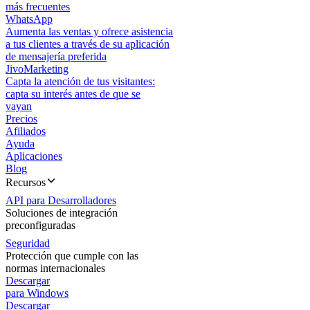
más frecuentes
WhatsApp
Aumenta las ventas y ofrece asistencia
a tus clientes a través de su aplicación
de mensajería preferida
JivoMarketing
Capta la atención de tus visitantes:
capta su interés antes de que se
vayan
Precios
Afiliados
Ayuda
Aplicaciones
Blog
Recursos
API para Desarrolladores
Soluciones de integración
preconfiguradas
Seguridad
Protección que cumple con las
normas internacionales
Descargar
para Windows
Descargar