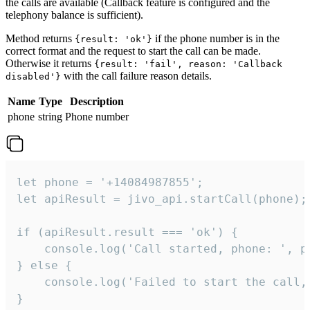
the calls are available (Callback feature is configured and the
telephony balance is sufficient).
Method returns
if the phone number is in the
{result: 'ok'}
correct format and the request to start the call can be made.
Otherwise it returns
{result: 'fail', reason: 'Callback
with the call failure reason details.
disabled'}
Name
Type
Description
phone
string
Phone number
let phone = '+14084987855';

let apiResult = jivo_api.startCall(phone);

if (apiResult.result === 'ok') {

    console.log('Call started, phone: ', ph
} else {

    console.log('Failed to start the call,
}