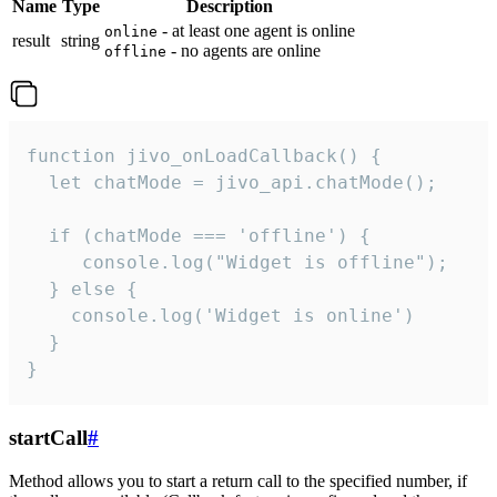
Name
Type
Description
- at least one agent is online
online
result
string
- no agents are online
offline
function jivo_onLoadCallback() {

  let chatMode = jivo_api.chatMode();

  if (chatMode === 'offline') {

     console.log("Widget is offline");

  } else {

    console.log('Widget is online')

  }

}
startCall
#
Method allows you to start a return call to the specified number, if