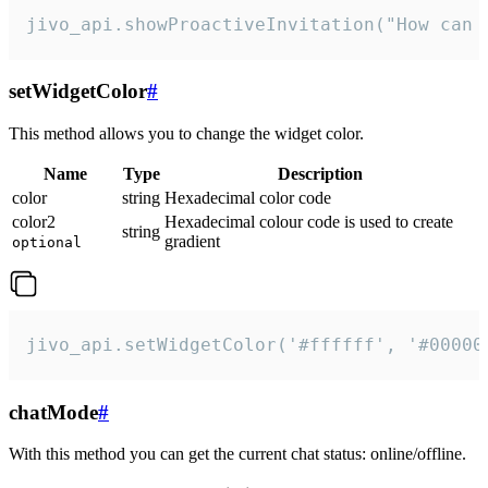
jivo_api.showProactiveInvitation("How can 
setWidgetColor
#
This method allows you to change the widget color.
Name
Type
Description
color
string
Hexadecimal color code
color2
Hexadecimal colour code is used to create
string
gradient
optional
jivo_api.setWidgetColor('#ffffff', '#00000
chatMode
#
With this method you can get the current chat status: online/offline.