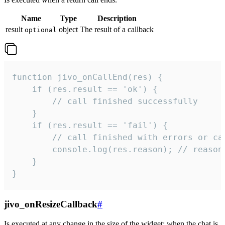
Name
Type
Description
result
object
The result of a callback
optional
function jivo_onCallEnd(res) {

    if (res.result == 'ok') {

        // call finished successfully

    }

    if (res.result == 'fail') {

        // call finished with errors or can
        console.log(res.reason); // reason 
    }

}
jivo_onResizeCallback
#
Is executed at any change in the size of the widget: when the chat is