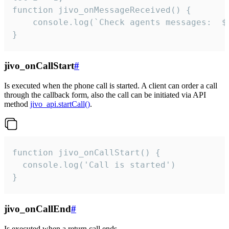
function jivo_onMessageReceived() {

	console.log(`Check agents messages:  ${i++}`)

}
jivo_onCallStart
#
Is executed when the phone call is started. A client can order a call
through the callback form, also the call can be initiated via API
method
jivo_api.startCall()
.
function jivo_onCallStart() {

  console.log('Call is started')

}
jivo_onCallEnd
#
Is executed when a return call ends.