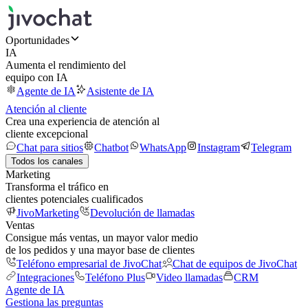
Oportunidades
IA
Aumenta el rendimiento del
equipo con IA
Agente de IA
Asistente de IA
Atención al cliente
Crea una experiencia de atención al
cliente excepcional
Chat para sitios
Chatbot
WhatsApp
Instagram
Telegram
Todos los canales
Marketing
Transforma el tráfico en
clientes potenciales cualificados
JivoMarketing
Devolución de llamadas
Ventas
Consigue más ventas, un mayor valor medio
de los pedidos y una mayor base de clientes
Teléfono empresarial de JivoChat
Chat de equipos de JivoChat
Integraciones
Teléfono Plus
Video llamadas
CRM
Agente de IA
Gestiona las preguntas