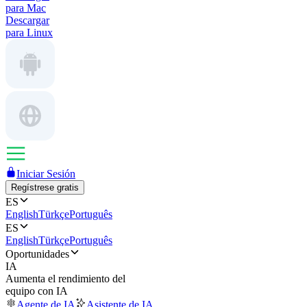
para Mac
Descargar
para Linux
Iniciar Sesión
Regístrese gratis
ES
English
Türkçe
Português
ES
English
Türkçe
Português
Oportunidades
IA
Aumenta el rendimiento del
equipo con IA
Agente de IA
Asistente de IA