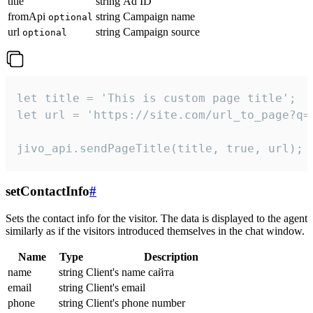
title
string
Ad ID
fromApi
string
Campaign name
optional
url
string
Campaign source
optional
let title = 'This is custom page title';

let url = 'https://site.com/url_to_page?q=p
jivo_api.sendPageTitle(title, true, url);
setContactInfo
#
Sets the contact info for the visitor. The data is displayed to the agent
similarly as if the visitors introduced themselves in the chat window.
Name
Type
Description
name
string
Client's name сайта
email
string
Client's email
phone
string
Client's phone number