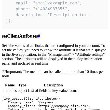
    email: "email@example.com",

    phone: "+14084987855",

    description: "Description text"

});
setClientAtributes
#
Sets the values ​​of attributes that are configured in your account. To
set the values, you need to know the attribute IDs that are displayed
in the Jivo application, in the "Management" > "Attribute settings"
section. The attributes will be displayed in the dialog information
panel and updated in real time.
**Important: The method can be called no more than 10 times per
hour.
Name
Type
Description
attributes
object
List of fields in key-value format
jivo_api.setClientAttributes({

  'Company_name': 'Company',

  'Company_site': 'https://company-site.com',

  'Telegram_chanel': 'https://t.me/telegram-channel',
