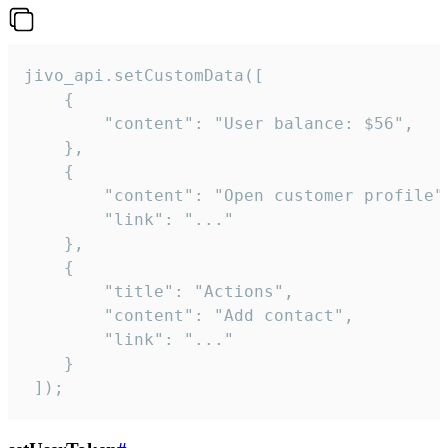
jivo_api.setCustomData([

    {

        "content": "User balance: $56",

    },

    {

        "content": "Open customer profile",
        "link": "..."

    },

    {

        "title": "Actions",

        "content": "Add contact",

        "link": "..."

    }

 ]);