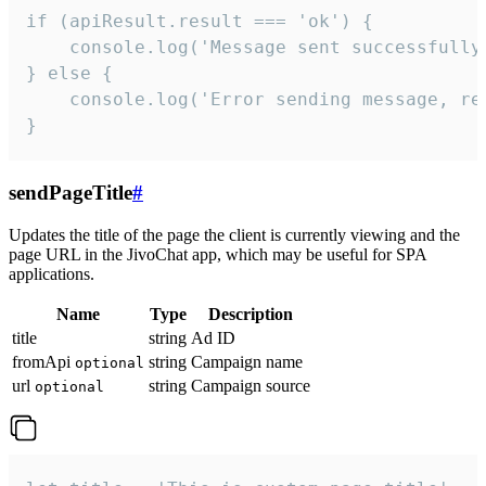
if (apiResult.result === 'ok') {

    console.log('Message sent successfully'
} else {

    console.log('Error sending message, rea
}
sendPageTitle
#
Updates the title of the page the client is currently viewing and the
page URL in the JivoChat app, which may be useful for SPA
applications.
Name
Type
Description
title
string
Ad ID
fromApi
string
Campaign name
optional
url
string
Campaign source
optional