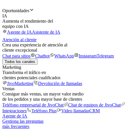
Oportunidades
IA
Aumenta el rendimiento del
equipo con IA
Agente de IA
Asistente de IA
Atención al cliente
Crea una experiencia de atención al
cliente excepcional
Chat para sitios
Chatbot
WhatsApp
Instagram
Telegram
Todos los canales
Marketing
Transforma el tráfico en
clientes potenciales cualificados
JivoMarketing
Devolución de llamadas
Ventas
Consigue más ventas, un mayor valor medio
de los pedidos y una mayor base de clientes
Teléfono empresarial de JivoChat
Chat de equipos de JivoChat
Integraciones
Teléfono Plus
Video llamadas
CRM
Agente de IA
Gestiona las preguntas
más frecuentes