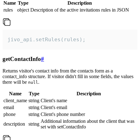
Name
Type
Description
rules
object
Description of the active invitations rules in JSON
jivo_api.setRules(rules);
getContactInfo
#
Returns visitor's contact info from the contacts form as a
contact_info structure. If visitor didn't fill in some fields, the values
there will be
.
null
Name
Type
Description
client_name
string
Client's name
email
string
Client's email
phone
string
Client's phone number
Additional information about the client that was
description
string
set with setContactInfo