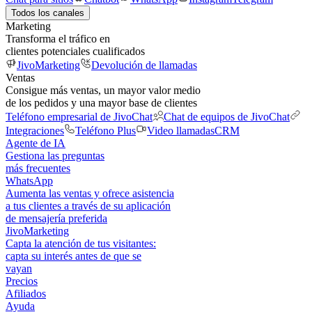
Todos los canales
Marketing
Transforma el tráfico en
clientes potenciales cualificados
JivoMarketing
Devolución de llamadas
Ventas
Consigue más ventas, un mayor valor medio
de los pedidos y una mayor base de clientes
Teléfono empresarial de JivoChat
Chat de equipos de JivoChat
Integraciones
Teléfono Plus
Video llamadas
CRM
Agente de IA
Gestiona las preguntas
más frecuentes
WhatsApp
Aumenta las ventas y ofrece asistencia
a tus clientes a través de su aplicación
de mensajería preferida
JivoMarketing
Capta la atención de tus visitantes:
capta su interés antes de que se
vayan
Precios
Afiliados
Ayuda