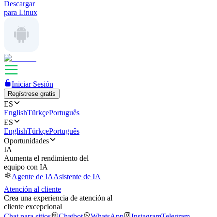
Descargar
para Linux
Iniciar Sesión
Regístrese gratis
ES
English
Türkçe
Português
ES
English
Türkçe
Português
Oportunidades
IA
Aumenta el rendimiento del
equipo con IA
Agente de IA
Asistente de IA
Atención al cliente
Crea una experiencia de atención al
cliente excepcional
Chat para sitios
Chatbot
WhatsApp
Instagram
Telegram