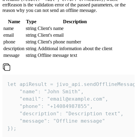
errReason is the validation error of the passed parameters, or the
reason why you can not send an offline message.
Name
Type
Description
name
string
Client's name
email
string
Client's email
phone
string
Client's phone number
description
string
Additional information about the client
message
string
Offline message text
let apiResult = jivo_api.sendOfflineMessage
    "name": "John Smith",

    "email": "email@example.com",

    "phone": "+14084987855",

    "description": "Description text",

    "message": "Offline message"

});
