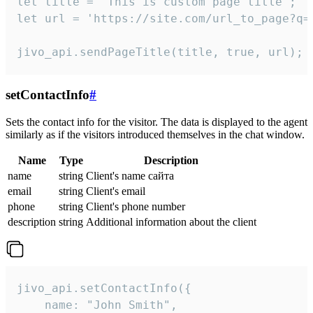
let title = 'This is custom page title';

let url = 'https://site.com/url_to_page?q=p
jivo_api.sendPageTitle(title, true, url);
setContactInfo
#
Sets the contact info for the visitor. The data is displayed to the agent
similarly as if the visitors introduced themselves in the chat window.
Name
Type
Description
name
string
Client's name сайта
email
string
Client's email
phone
string
Client's phone number
description
string
Additional information about the client
jivo_api.setContactInfo({

    name: "John Smith",
