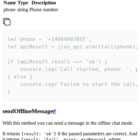
Name
Type
Description
phone
string
Phone number
let phone = '+14084987855';

let apiResult = jivo_api.startCall(phone);

if (apiResult.result === 'ok') {

    console.log('Call started, phone: ', ph
} else {

    console.log('Failed to start the call,
}
sendOfflineMessage
#
With this method you can send a message in the offline chat mode.
It returns
if the passed parameters are correct. And
{result: 'ok'}
it returns
, where
{result: 'fail', error: errReason}