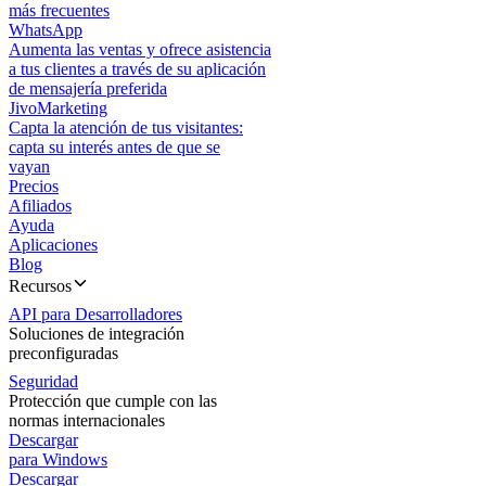
más frecuentes
WhatsApp
Aumenta las ventas y ofrece asistencia
a tus clientes a través de su aplicación
de mensajería preferida
JivoMarketing
Capta la atención de tus visitantes:
capta su interés antes de que se
vayan
Precios
Afiliados
Ayuda
Aplicaciones
Blog
Recursos
API para Desarrolladores
Soluciones de integración
preconfiguradas
Seguridad
Protección que cumple con las
normas internacionales
Descargar
para Windows
Descargar