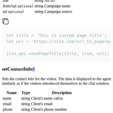
title
string
Ad ID
fromApi
string
Campaign name
optional
url
string
Campaign source
optional
let title = 'This is custom page title';

let url = 'https://site.com/url_to_page?q=p
jivo_api.sendPageTitle(title, true, url);
setContactInfo
#
Sets the contact info for the visitor. The data is displayed to the agent
similarly as if the visitors introduced themselves in the chat window.
Name
Type
Description
name
string
Client's name сайта
email
string
Client's email
phone
string
Client's phone number