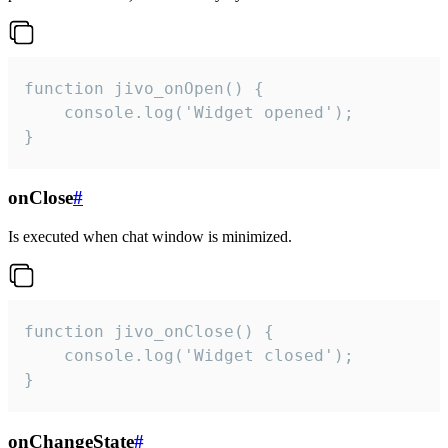
function jivo_onOpen() {

    console.log('Widget opened');

}
onClose
#
Is executed when chat window is minimized.
function jivo_onClose() {

    console.log('Widget closed');

}
onChangeState
#