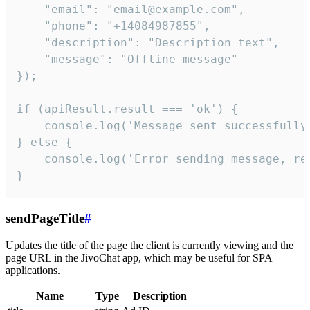
    "email": "email@example.com",

    "phone": "+14084987855",

    "description": "Description text",

    "message": "Offline message"

});

if (apiResult.result === 'ok') {

    console.log('Message sent successfully'
} else {

    console.log('Error sending message, rea
}
sendPageTitle
#
Updates the title of the page the client is currently viewing and the
page URL in the JivoChat app, which may be useful for SPA
applications.
Name
Type
Description