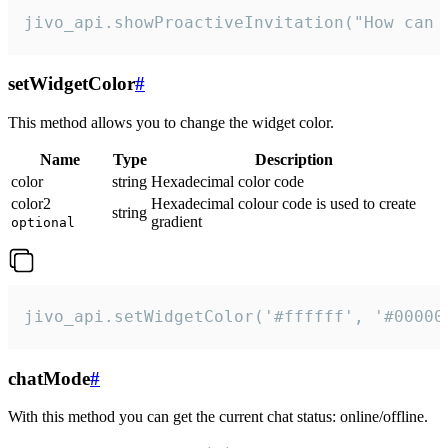
jivo_api.showProactiveInvitation("How can 
setWidgetColor
#
This method allows you to change the widget color.
Name
Type
Description
color
string
Hexadecimal color code
color2
Hexadecimal colour code is used to create
string
gradient
optional
jivo_api.setWidgetColor('#ffffff', '#00000
chatMode
#
With this method you can get the current chat status: online/offline.