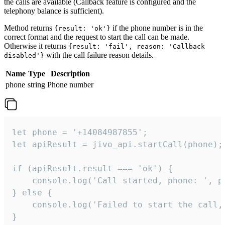
the calls are available (Callback feature is configured and the
telephony balance is sufficient).
Method returns
if the phone number is in the
{result: 'ok'}
correct format and the request to start the call can be made.
Otherwise it returns
{result: 'fail', reason: 'Callback
with the call failure reason details.
disabled'}
Name
Type
Description
phone
string
Phone number
let phone = '+14084987855';

let apiResult = jivo_api.startCall(phone);

if (apiResult.result === 'ok') {

    console.log('Call started, phone: ', ph
} else {

    console.log('Failed to start the call,
}