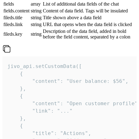
fields
array
List of additional data fields of the chat
fields.content
string
Content of data field. Tags will be insulated
fileds.title
string
Title shown above a data field
fileds.link
string
URL that opens when the data field is clicked
Description of the data field, added in bold
fileds.key
string
before the field content, separated by a colon
jivo_api.setCustomData([

    {

        "content": "User balance: $56",

    },

    {

        "content": "Open customer profile",
        "link": "..."

    },

    {

        "title": "Actions",
