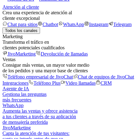
Atención al cliente
Crea una experiencia de atención al
cliente excepcional
Chat para sitios
Chatbot
WhatsApp
Instagram
Telegram
Todos los canales
Marketing
Transforma el tráfico en
clientes potenciales cualificados
JivoMarketing
Devolución de llamadas
Ventas
Consigue más ventas, un mayor valor medio
de los pedidos y una mayor base de clientes
Teléfono empresarial de JivoChat
Chat de equipos de JivoChat
Integraciones
Teléfono Plus
Video llamadas
CRM
Agente de IA
Gestiona las preguntas
más frecuentes
WhatsApp
Aumenta las ventas y ofrece asistencia
a tus clientes a través de su aplicación
de mensajería preferida
JivoMarketing
Capta la atención de tus visitantes:
capta su interés antes de que se