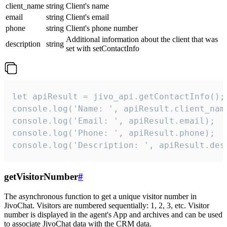
client_name
string
Client's name
email
string
Client's email
phone
string
Client's phone number
Additional information about the client that was
description
string
set with setContactInfo
let apiResult = jivo_api.getContactInfo();

console.log('Name: ', apiResult.client_name
console.log('Email: ', apiResult.email);

console.log('Phone: ', apiResult.phone);

console.log('Description: ', apiResult.des
getVisitorNumber
#
The asynchronous function to get a unique visitor number in
JivoChat. Visitors are numbered sequentially: 1, 2, 3, etc. Visitor
number is displayed in the agent's App and archives and can be used
to associate JivoChat data with the CRM data.