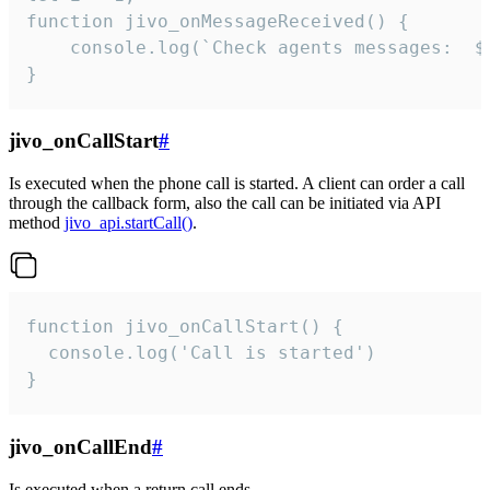
function jivo_onMessageReceived() {

	console.log(`Check agents messages:  ${i++}`)

}
jivo_onCallStart
#
Is executed when the phone call is started. A client can order a call
through the callback form, also the call can be initiated via API
method
jivo_api.startCall()
.
function jivo_onCallStart() {

  console.log('Call is started')

}
jivo_onCallEnd
#
Is executed when a return call ends.