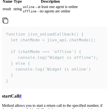
Name
Type
Description
- at least one agent is online
online
result
string
- no agents are online
offline
function jivo_onLoadCallback() {

  let chatMode = jivo_api.chatMode();

  if (chatMode === 'offline') {

     console.log("Widget is offline");

  } else {

    console.log('Widget is online')

  }

}
startCall
#
Method allows you to start a return call to the specified number, if