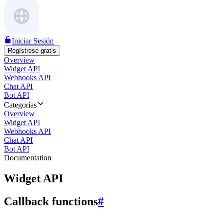
Iniciar Sesión
Regístrese gratis
Overview
Widget API
Webhooks API
Chat API
Bot API
Categorías
Overview
Widget API
Webhooks API
Chat API
Bot API
Documentation
Widget API
Callback functions
#