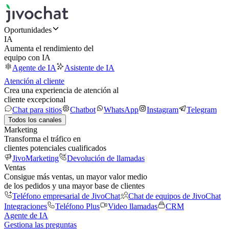
Oportunidades
IA
Aumenta el rendimiento del
equipo con IA
Agente de IA
Asistente de IA
Atención al cliente
Crea una experiencia de atención al
cliente excepcional
Chat para sitios
Chatbot
WhatsApp
Instagram
Telegram
Todos los canales
Marketing
Transforma el tráfico en
clientes potenciales cualificados
JivoMarketing
Devolución de llamadas
Ventas
Consigue más ventas, un mayor valor medio
de los pedidos y una mayor base de clientes
Teléfono empresarial de JivoChat
Chat de equipos de JivoChat
Integraciones
Teléfono Plus
Video llamadas
CRM
Agente de IA
Gestiona las preguntas