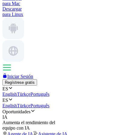
para Mac
Descargar
para Linux
Iniciar Sesión
Regístrese gratis
ES
English
Türkçe
Português
ES
English
Türkçe
Português
Oportunidades
IA
Aumenta el rendimiento del
equipo con IA
Agente de IA
Asistente de IA