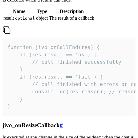
Name
Type
Description
result
object
The result of a callback
optional
function jivo_onCallEnd(res) {

    if (res.result == 'ok') {

        // call finished successfully

    }

    if (res.result == 'fail') {

        // call finished with errors or can
        console.log(res.reason); // reason 
    }

}
jivo_onResizeCallback
#
Is executed at any change in the size of the widget: when the chat is