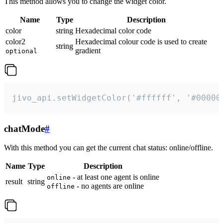
This method allows you to change the widget color.
Name
Type
Description
color
string
Hexadecimal color code
color2
Hexadecimal colour code is used to create
string
gradient
optional
jivo_api.setWidgetColor('#ffffff', '#00000
chatMode
#
With this method you can get the current chat status: online/offline.
Name
Type
Description
- at least one agent is online
online
result
string
- no agents are online
offline