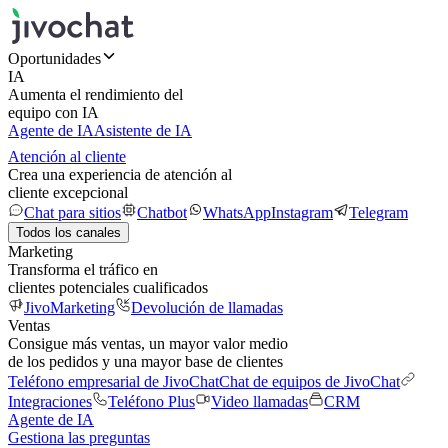
Oportunidades
IA
Aumenta el rendimiento del
equipo con IA
Agente de IA
Asistente de IA
Atención al cliente
Crea una experiencia de atención al
cliente excepcional
Chat para sitios
Chatbot
WhatsApp
Instagram
Telegram
Todos los canales
Marketing
Transforma el tráfico en
clientes potenciales cualificados
JivoMarketing
Devolución de llamadas
Ventas
Consigue más ventas, un mayor valor medio
de los pedidos y una mayor base de clientes
Teléfono empresarial de JivoChat
Chat de equipos de JivoChat
Integraciones
Teléfono Plus
Video llamadas
CRM
Agente de IA
Gestiona las preguntas