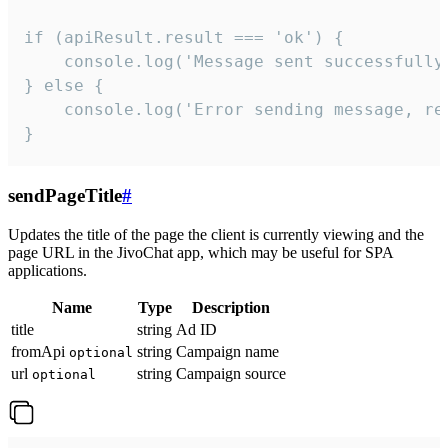
if (apiResult.result === 'ok') {

    console.log('Message sent successfully'
} else {

    console.log('Error sending message, rea
}
sendPageTitle
#
Updates the title of the page the client is currently viewing and the
page URL in the JivoChat app, which may be useful for SPA
applications.
Name
Type
Description
title
string
Ad ID
fromApi
string
Campaign name
optional
url
string
Campaign source
optional