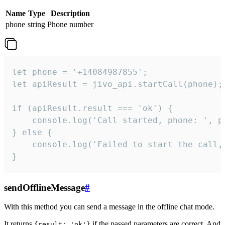
Name
Type
Description
phone
string
Phone number
let phone = '+14084987855';

let apiResult = jivo_api.startCall(phone);

if (apiResult.result === 'ok') {

    console.log('Call started, phone: ', ph
} else {

    console.log('Failed to start the call,
}
sendOfflineMessage
#
With this method you can send a message in the offline chat mode.
It returns
if the passed parameters are correct. And
{result: 'ok'}