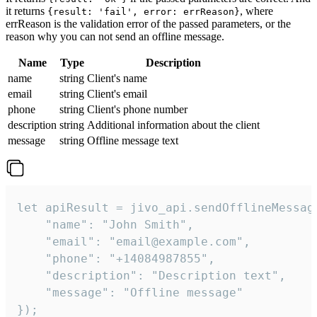
it returns
, where
{result: 'fail', error: errReason}
errReason is the validation error of the passed parameters, or the
reason why you can not send an offline message.
Name
Type
Description
name
string
Client's name
email
string
Client's email
phone
string
Client's phone number
description
string
Additional information about the client
message
string
Offline message text
let apiResult = jivo_api.sendOfflineMessage
    "name": "John Smith",

    "email": "email@example.com",

    "phone": "+14084987855",

    "description": "Description text",

    "message": "Offline message"

});
