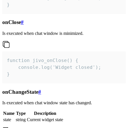
}
onClose
#
Is executed when chat window is minimized.
function jivo_onClose() {

    console.log('Widget closed');

}
onChangeState
#
Is executed when chat window state has changed.
Name
Type
Description
state
string
Current widget state