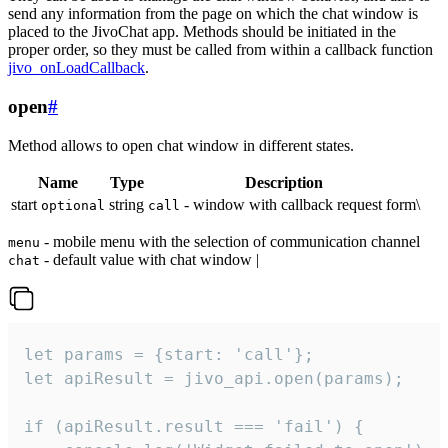
send any information from the page on which the chat window is
placed to the JivoChat app. Methods should be initiated in the
proper order, so they must be called from within a callback function
jivo_onLoadCallback
.
open
#
Method allows to open chat window in different states.
Name
Type
Description
start
string
- window with callback request form\
optional
call
- mobile menu with the selection of communication channel
menu
- default value with chat window |
chat
let params = {start: 'call'};

let apiResult = jivo_api.open(params);

if (apiResult.result === 'fail') {
