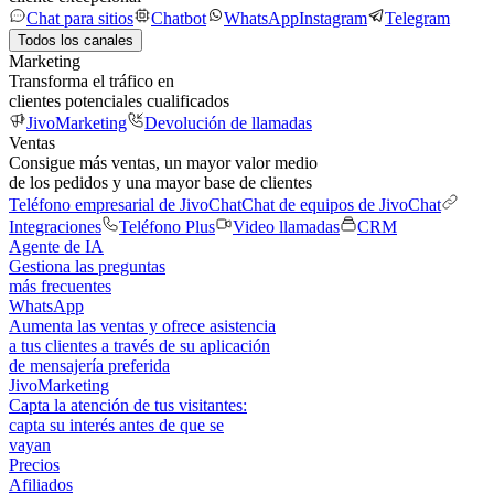
Chat para sitios
Chatbot
WhatsApp
Instagram
Telegram
Todos los canales
Marketing
Transforma el tráfico en
clientes potenciales cualificados
JivoMarketing
Devolución de llamadas
Ventas
Consigue más ventas, un mayor valor medio
de los pedidos y una mayor base de clientes
Teléfono empresarial de JivoChat
Chat de equipos de JivoChat
Integraciones
Teléfono Plus
Video llamadas
CRM
Agente de IA
Gestiona las preguntas
más frecuentes
WhatsApp
Aumenta las ventas y ofrece asistencia
a tus clientes a través de su aplicación
de mensajería preferida
JivoMarketing
Capta la atención de tus visitantes:
capta su interés antes de que se
vayan
Precios
Afiliados