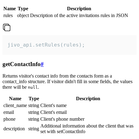
Name
Type
Description
rules
object
Description of the active invitations rules in JSON
jivo_api.setRules(rules);
getContactInfo
#
Returns visitor's contact info from the contacts form as a
contact_info structure. If visitor didn't fill in some fields, the values
there will be
.
null
Name
Type
Description
client_name
string
Client's name
email
string
Client's email
phone
string
Client's phone number
Additional information about the client that was
description
string
set with setContactInfo