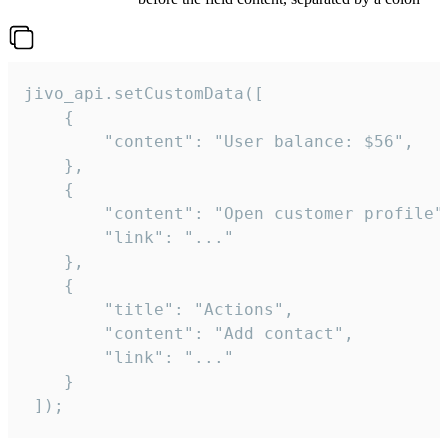
jivo_api.setCustomData([

    {

        "content": "User balance: $56",

    },

    {

        "content": "Open customer profile",
        "link": "..."

    },

    {

        "title": "Actions",

        "content": "Add contact",

        "link": "..."

    }

 ]);