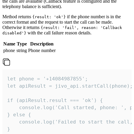
the calls are available (Callback feature is configured and the
telephony balance is sufficient).
Method returns
if the phone number is in the
{result: 'ok'}
correct format and the request to start the call can be made.
Otherwise it returns
{result: 'fail', reason: 'Callback
with the call failure reason details.
disabled'}
Name
Type
Description
phone
string
Phone number
let phone = '+14084987855';

let apiResult = jivo_api.startCall(phone);

if (apiResult.result === 'ok') {

    console.log('Call started, phone: ', ph
} else {

    console.log('Failed to start the call,
}