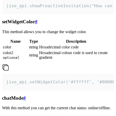
jivo_api.showProactiveInvitation("How can 
setWidgetColor
#
This method allows you to change the widget color.
Name
Type
Description
color
string
Hexadecimal color code
color2
Hexadecimal colour code is used to create
string
gradient
optional
jivo_api.setWidgetColor('#ffffff', '#00000
chatMode
#
With this method you can get the current chat status: online/offline.