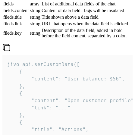
fields
array
List of additional data fields of the chat
fields.content
string
Content of data field. Tags will be insulated
fileds.title
string
Title shown above a data field
fileds.link
string
URL that opens when the data field is clicked
Description of the data field, added in bold
fileds.key
string
before the field content, separated by a colon
jivo_api.setCustomData([

    {

        "content": "User balance: $56",

    },

    {

        "content": "Open customer profile",
        "link": "..."

    },

    {

        "title": "Actions",
