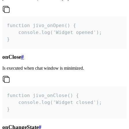
function jivo_onOpen() {

    console.log('Widget opened');

}
onClose
#
Is executed when chat window is minimized.
function jivo_onClose() {

    console.log('Widget closed');

}
onChangeState
#