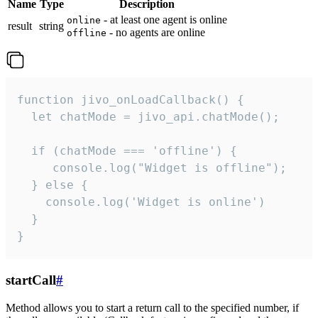
Name
Type
Description
- at least one agent is online
online
result
string
- no agents are online
offline
function jivo_onLoadCallback() {

  let chatMode = jivo_api.chatMode();

  if (chatMode === 'offline') {

     console.log("Widget is offline");

  } else {

    console.log('Widget is online')

  }

}
startCall
#
Method allows you to start a return call to the specified number, if