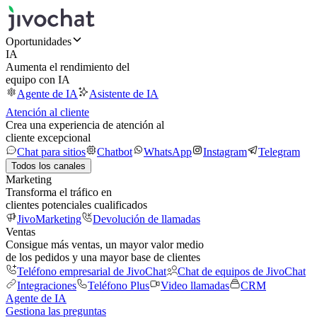
Oportunidades
IA
Aumenta el rendimiento del
equipo con IA
Agente de IA
Asistente de IA
Atención al cliente
Crea una experiencia de atención al
cliente excepcional
Chat para sitios
Chatbot
WhatsApp
Instagram
Telegram
Todos los canales
Marketing
Transforma el tráfico en
clientes potenciales cualificados
JivoMarketing
Devolución de llamadas
Ventas
Consigue más ventas, un mayor valor medio
de los pedidos y una mayor base de clientes
Teléfono empresarial de JivoChat
Chat de equipos de JivoChat
Integraciones
Teléfono Plus
Video llamadas
CRM
Agente de IA
Gestiona las preguntas