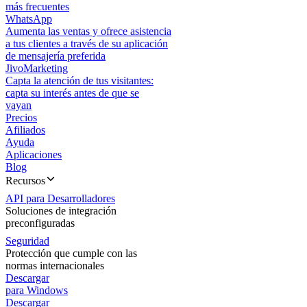
más frecuentes
WhatsApp
Aumenta las ventas y ofrece asistencia
a tus clientes a través de su aplicación
de mensajería preferida
JivoMarketing
Capta la atención de tus visitantes:
capta su interés antes de que se
vayan
Precios
Afiliados
Ayuda
Aplicaciones
Blog
Recursos
API para Desarrolladores
Soluciones de integración
preconfiguradas
Seguridad
Protección que cumple con las
normas internacionales
Descargar
para Windows
Descargar