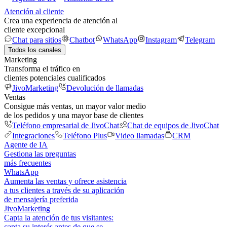
Atención al cliente
Crea una experiencia de atención al
cliente excepcional
Chat para sitios
Chatbot
WhatsApp
Instagram
Telegram
Todos los canales
Marketing
Transforma el tráfico en
clientes potenciales cualificados
JivoMarketing
Devolución de llamadas
Ventas
Consigue más ventas, un mayor valor medio
de los pedidos y una mayor base de clientes
Teléfono empresarial de JivoChat
Chat de equipos de JivoChat
Integraciones
Teléfono Plus
Video llamadas
CRM
Agente de IA
Gestiona las preguntas
más frecuentes
WhatsApp
Aumenta las ventas y ofrece asistencia
a tus clientes a través de su aplicación
de mensajería preferida
JivoMarketing
Capta la atención de tus visitantes:
capta su interés antes de que se