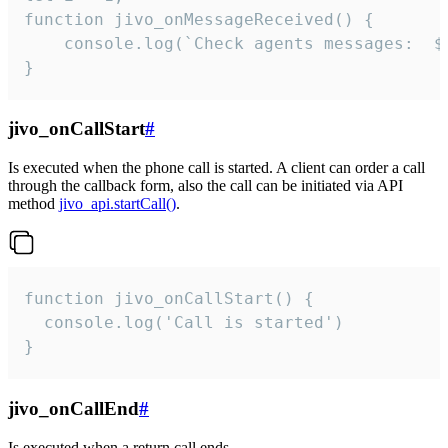
function jivo_onMessageReceived() {

	console.log(`Check agents messages:  ${i++}`)

}
jivo_onCallStart
#
Is executed when the phone call is started. A client can order a call
through the callback form, also the call can be initiated via API
method
jivo_api.startCall()
.
function jivo_onCallStart() {

  console.log('Call is started')

}
jivo_onCallEnd
#
Is executed when a return call ends.