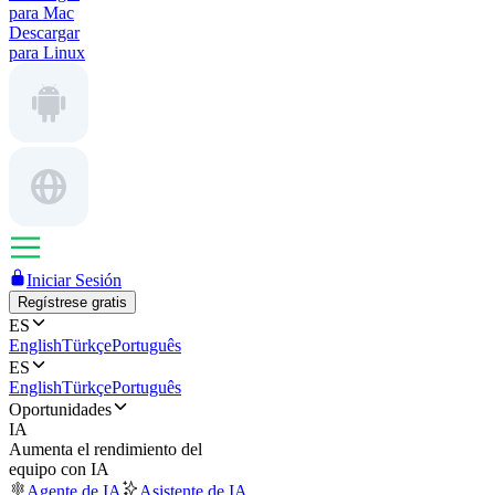
para Mac
Descargar
para Linux
Iniciar Sesión
Regístrese gratis
ES
English
Türkçe
Português
ES
English
Türkçe
Português
Oportunidades
IA
Aumenta el rendimiento del
equipo con IA
Agente de IA
Asistente de IA