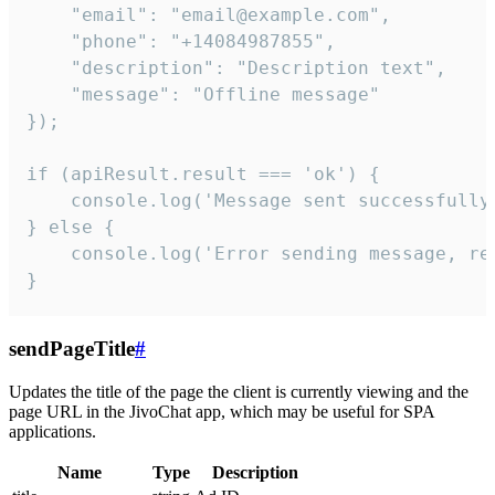
    "email": "email@example.com",

    "phone": "+14084987855",

    "description": "Description text",

    "message": "Offline message"

});

if (apiResult.result === 'ok') {

    console.log('Message sent successfully'
} else {

    console.log('Error sending message, rea
}
sendPageTitle
#
Updates the title of the page the client is currently viewing and the
page URL in the JivoChat app, which may be useful for SPA
applications.
Name
Type
Description