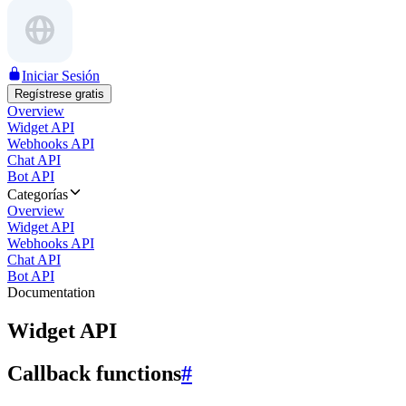
Iniciar Sesión
Regístrese gratis
Overview
Widget API
Webhooks API
Chat API
Bot API
Categorías
Overview
Widget API
Webhooks API
Chat API
Bot API
Documentation
Widget API
Callback functions
#