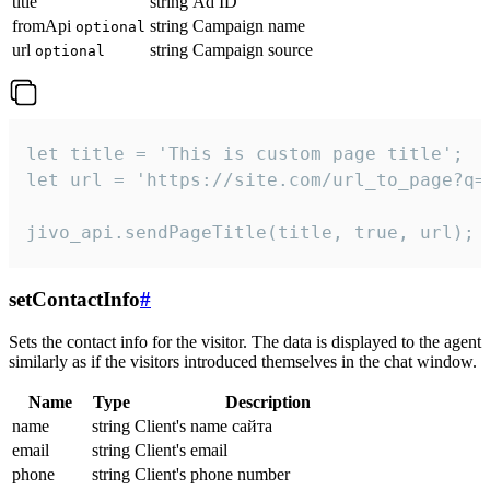
title
string
Ad ID
fromApi
string
Campaign name
optional
url
string
Campaign source
optional
let title = 'This is custom page title';

let url = 'https://site.com/url_to_page?q=p
jivo_api.sendPageTitle(title, true, url);
setContactInfo
#
Sets the contact info for the visitor. The data is displayed to the agent
similarly as if the visitors introduced themselves in the chat window.
Name
Type
Description
name
string
Client's name сайта
email
string
Client's email
phone
string
Client's phone number