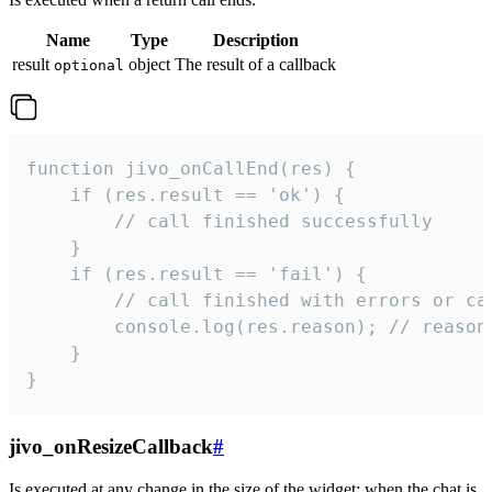
Name
Type
Description
result
object
The result of a callback
optional
function jivo_onCallEnd(res) {

    if (res.result == 'ok') {

        // call finished successfully

    }

    if (res.result == 'fail') {

        // call finished with errors or can
        console.log(res.reason); // reason 
    }

}
jivo_onResizeCallback
#
Is executed at any change in the size of the widget: when the chat is