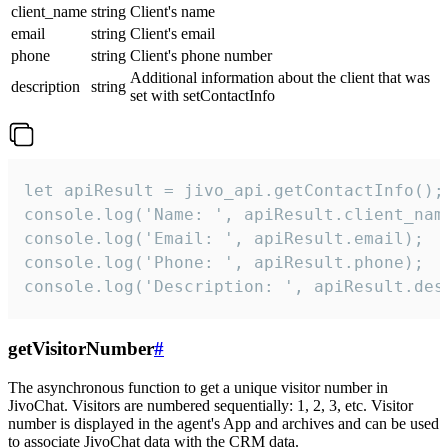
client_name
string
Client's name
email
string
Client's email
phone
string
Client's phone number
Additional information about the client that was
description
string
set with setContactInfo
let apiResult = jivo_api.getContactInfo();

console.log('Name: ', apiResult.client_name
console.log('Email: ', apiResult.email);

console.log('Phone: ', apiResult.phone);

console.log('Description: ', apiResult.des
getVisitorNumber
#
The asynchronous function to get a unique visitor number in
JivoChat. Visitors are numbered sequentially: 1, 2, 3, etc. Visitor
number is displayed in the agent's App and archives and can be used
to associate JivoChat data with the CRM data.