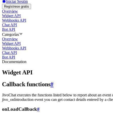
Iniciar Sesión
Regístrese gratis
Overview
Widget API
Webhooks API
Chat API
Bot API
Categorías
Overview
Widget API
Webhooks API
Chat API
Bot API
Documentation
Widget API
Callback functions
#
JivoChat executes the functions listed below to report about an event 
jivo_onIntroduction event you can get contact details entered by a clie
onLoadCallback
#