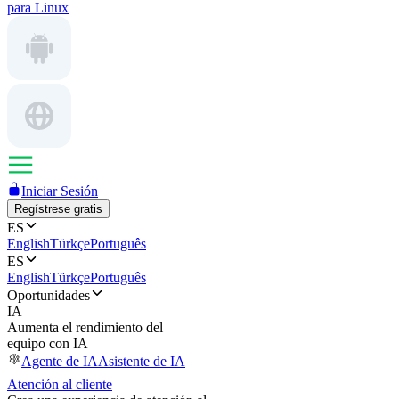
para Linux
Iniciar Sesión
Regístrese gratis
ES
English
Türkçe
Português
ES
English
Türkçe
Português
Oportunidades
IA
Aumenta el rendimiento del
equipo con IA
Agente de IA
Asistente de IA
Atención al cliente