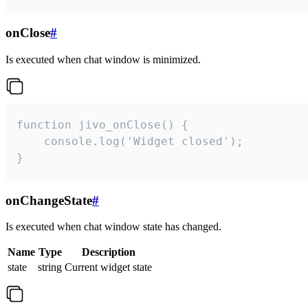
onClose
#
Is executed when chat window is minimized.
function jivo_onClose() {

    console.log('Widget closed');

}
onChangeState
#
Is executed when chat window state has changed.
Name
Type
Description
state
string
Current widget state