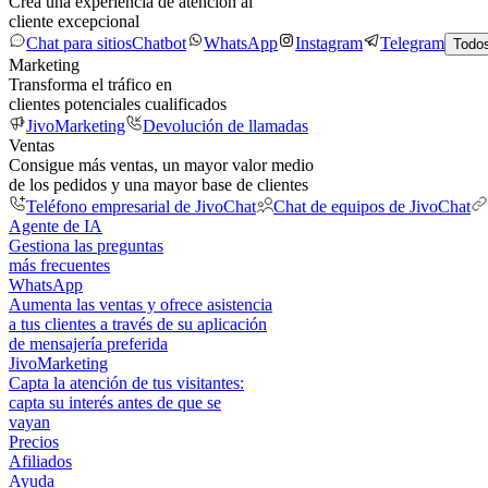
Crea una experiencia de atención al
cliente excepcional
Chat para sitios
Chatbot
WhatsApp
Instagram
Telegram
Todos
Marketing
Transforma el tráfico en
clientes potenciales cualificados
JivoMarketing
Devolución de llamadas
Ventas
Consigue más ventas, un mayor valor medio
de los pedidos y una mayor base de clientes
Teléfono empresarial de JivoChat
Chat de equipos de JivoChat
Agente de IA
Gestiona las preguntas
más frecuentes
WhatsApp
Aumenta las ventas y ofrece asistencia
a tus clientes a través de su aplicación
de mensajería preferida
JivoMarketing
Capta la atención de tus visitantes:
capta su interés antes de que se
vayan
Precios
Afiliados
Ayuda