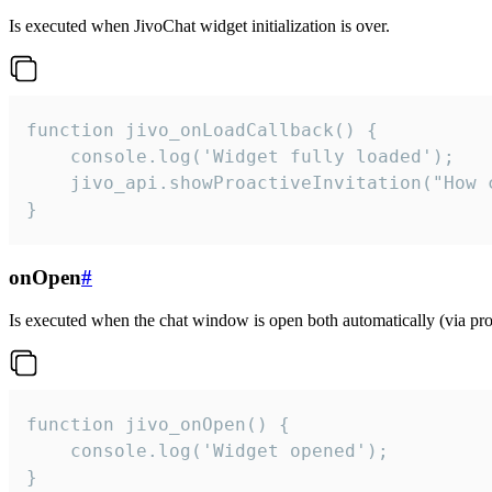
Is executed when JivoChat widget initialization is over.
function jivo_onLoadCallback() {

    console.log('Widget fully loaded');

    jivo_api.showProactiveInvitation("How c
}
onOpen
#
Is executed when the chat window is open both automatically (via proa
function jivo_onOpen() {

    console.log('Widget opened');

}