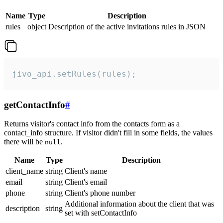
Name
Type
Description
rules
object
Description of the active invitations rules in JSON
jivo_api.setRules(rules);
getContactInfo
#
Returns visitor's contact info from the contacts form as a
contact_info structure. If visitor didn't fill in some fields, the values
there will be
.
null
Name
Type
Description
client_name
string
Client's name
email
string
Client's email
phone
string
Client's phone number
Additional information about the client that was
description
string
set with setContactInfo