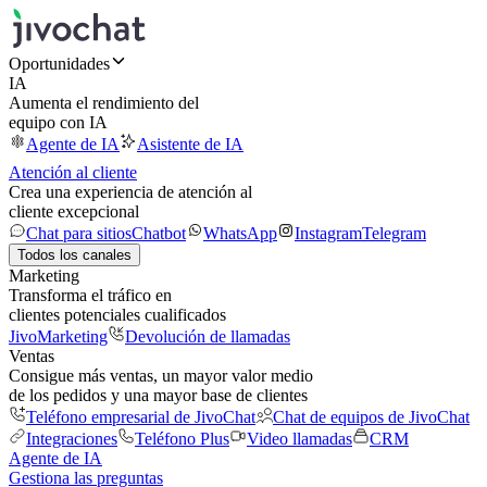
Oportunidades
IA
Aumenta el rendimiento del
equipo con IA
Agente de IA
Asistente de IA
Atención al cliente
Crea una experiencia de atención al
cliente excepcional
Chat para sitios
Chatbot
WhatsApp
Instagram
Telegram
Todos los canales
Marketing
Transforma el tráfico en
clientes potenciales cualificados
JivoMarketing
Devolución de llamadas
Ventas
Consigue más ventas, un mayor valor medio
de los pedidos y una mayor base de clientes
Teléfono empresarial de JivoChat
Chat de equipos de JivoChat
Integraciones
Teléfono Plus
Video llamadas
CRM
Agente de IA
Gestiona las preguntas