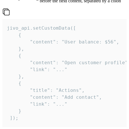
before the field content, separated by a colon
jivo_api.setCustomData([

    {

        "content": "User balance: $56",

    },

    {

        "content": "Open customer profile",
        "link": "..."

    },

    {

        "title": "Actions",

        "content": "Add contact",

        "link": "..."

    }

 ]);