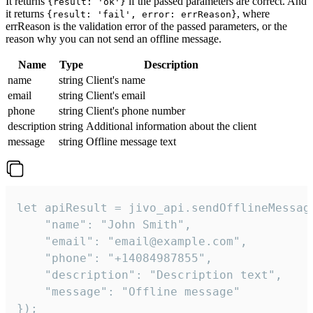
It returns
if the passed parameters are correct. And
{result: 'ok'}
it returns
, where
{result: 'fail', error: errReason}
errReason is the validation error of the passed parameters, or the
reason why you can not send an offline message.
Name
Type
Description
name
string
Client's name
email
string
Client's email
phone
string
Client's phone number
description
string
Additional information about the client
message
string
Offline message text
let apiResult = jivo_api.sendOfflineMessage
    "name": "John Smith",

    "email": "email@example.com",

    "phone": "+14084987855",

    "description": "Description text",

    "message": "Offline message"

});
