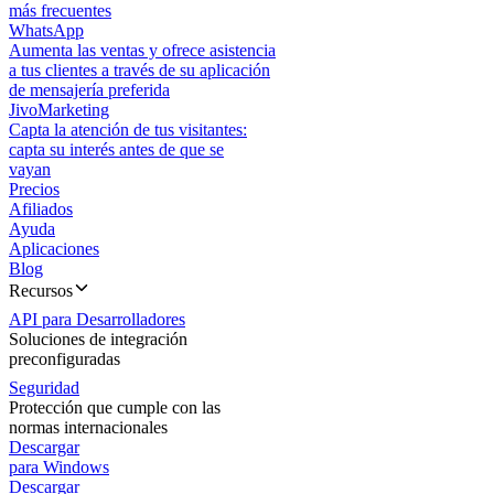
más frecuentes
WhatsApp
Aumenta las ventas y ofrece asistencia
a tus clientes a través de su aplicación
de mensajería preferida
JivoMarketing
Capta la atención de tus visitantes:
capta su interés antes de que se
vayan
Precios
Afiliados
Ayuda
Aplicaciones
Blog
Recursos
API para Desarrolladores
Soluciones de integración
preconfiguradas
Seguridad
Protección que cumple con las
normas internacionales
Descargar
para Windows
Descargar