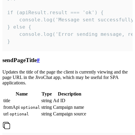
if (apiResult.result === 'ok') {

    console.log('Message sent successfully'
} else {

    console.log('Error sending message, rea
}
sendPageTitle
#
Updates the title of the page the client is currently viewing and the
page URL in the JivoChat app, which may be useful for SPA
applications.
Name
Type
Description
title
string
Ad ID
fromApi
string
Campaign name
optional
url
string
Campaign source
optional