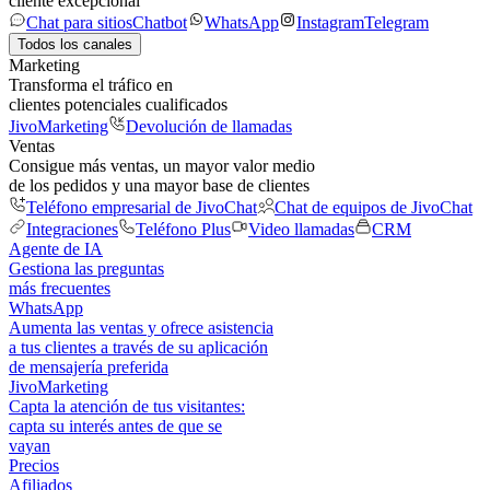
cliente excepcional
Chat para sitios
Chatbot
WhatsApp
Instagram
Telegram
Todos los canales
Marketing
Transforma el tráfico en
clientes potenciales cualificados
JivoMarketing
Devolución de llamadas
Ventas
Consigue más ventas, un mayor valor medio
de los pedidos y una mayor base de clientes
Teléfono empresarial de JivoChat
Chat de equipos de JivoChat
Integraciones
Teléfono Plus
Video llamadas
CRM
Agente de IA
Gestiona las preguntas
más frecuentes
WhatsApp
Aumenta las ventas y ofrece asistencia
a tus clientes a través de su aplicación
de mensajería preferida
JivoMarketing
Capta la atención de tus visitantes:
capta su interés antes de que se
vayan
Precios
Afiliados