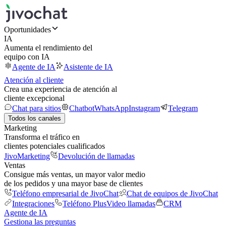
Oportunidades
IA
Aumenta el rendimiento del
equipo con IA
Agente de IA
Asistente de IA
Atención al cliente
Crea una experiencia de atención al
cliente excepcional
Chat para sitios
Chatbot
WhatsApp
Instagram
Telegram
Todos los canales
Marketing
Transforma el tráfico en
clientes potenciales cualificados
JivoMarketing
Devolución de llamadas
Ventas
Consigue más ventas, un mayor valor medio
de los pedidos y una mayor base de clientes
Teléfono empresarial de JivoChat
Chat de equipos de JivoChat
Integraciones
Teléfono Plus
Video llamadas
CRM
Agente de IA
Gestiona las preguntas