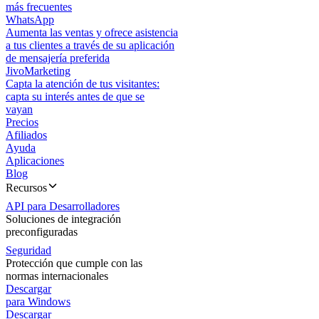
más frecuentes
WhatsApp
Aumenta las ventas y ofrece asistencia
a tus clientes a través de su aplicación
de mensajería preferida
JivoMarketing
Capta la atención de tus visitantes:
capta su interés antes de que se
vayan
Precios
Afiliados
Ayuda
Aplicaciones
Blog
Recursos
API para Desarrolladores
Soluciones de integración
preconfiguradas
Seguridad
Protección que cumple con las
normas internacionales
Descargar
para Windows
Descargar