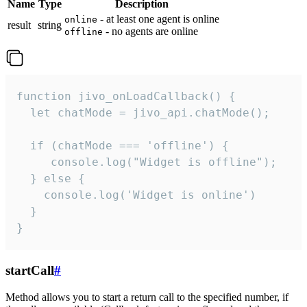
Name
Type
Description
- at least one agent is online
online
result
string
- no agents are online
offline
function jivo_onLoadCallback() {

  let chatMode = jivo_api.chatMode();

  if (chatMode === 'offline') {

     console.log("Widget is offline");

  } else {

    console.log('Widget is online')

  }

}
startCall
#
Method allows you to start a return call to the specified number, if