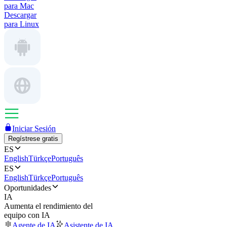
para Mac
Descargar
para Linux
Iniciar Sesión
Regístrese gratis
ES
English
Türkçe
Português
ES
English
Türkçe
Português
Oportunidades
IA
Aumenta el rendimiento del
equipo con IA
Agente de IA
Asistente de IA