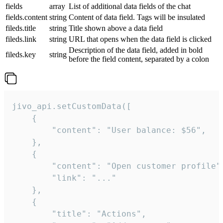
fields
array
List of additional data fields of the chat
fields.content
string
Content of data field. Tags will be insulated
fileds.title
string
Title shown above a data field
fileds.link
string
URL that opens when the data field is clicked
Description of the data field, added in bold
fileds.key
string
before the field content, separated by a colon
jivo_api.setCustomData([

    {

        "content": "User balance: $56",

    },

    {

        "content": "Open customer profile",
        "link": "..."

    },

    {

        "title": "Actions",
