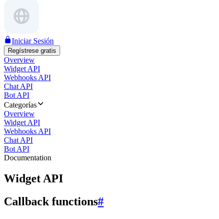
Iniciar Sesión
Regístrese gratis
Overview
Widget API
Webhooks API
Chat API
Bot API
Categorías
Overview
Widget API
Webhooks API
Chat API
Bot API
Documentation
Widget API
Callback functions
#