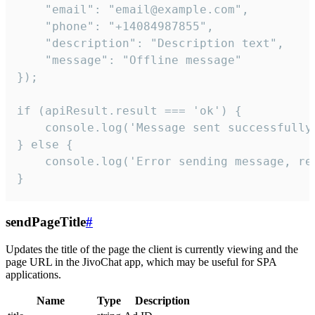
    "email": "email@example.com",

    "phone": "+14084987855",

    "description": "Description text",

    "message": "Offline message"

});

if (apiResult.result === 'ok') {

    console.log('Message sent successfully'
} else {

    console.log('Error sending message, rea
}
sendPageTitle
#
Updates the title of the page the client is currently viewing and the
page URL in the JivoChat app, which may be useful for SPA
applications.
Name
Type
Description