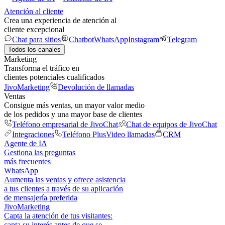
Atención al cliente
Crea una experiencia de atención al
cliente excepcional
Chat para sitios
Chatbot
WhatsApp
Instagram
Telegram
Todos los canales
Marketing
Transforma el tráfico en
clientes potenciales cualificados
JivoMarketing
Devolución de llamadas
Ventas
Consigue más ventas, un mayor valor medio
de los pedidos y una mayor base de clientes
Teléfono empresarial de JivoChat
Chat de equipos de JivoChat
Integraciones
Teléfono Plus
Video llamadas
CRM
Agente de IA
Gestiona las preguntas
más frecuentes
WhatsApp
Aumenta las ventas y ofrece asistencia
a tus clientes a través de su aplicación
de mensajería preferida
JivoMarketing
Capta la atención de tus visitantes:
capta su interés antes de que se