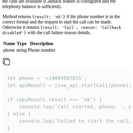
the calls are available (Callback feature is configured and the
telephony balance is sufficient).
Method returns
if the phone number is in the
{result: 'ok'}
correct format and the request to start the call can be made.
Otherwise it returns
{result: 'fail', reason: 'Callback
with the call failure reason details.
disabled'}
Name
Type
Description
phone
string
Phone number
let phone = '+14084987855';

let apiResult = jivo_api.startCall(phone);

if (apiResult.result === 'ok') {

    console.log('Call started, phone: ', ph
} else {

    console.log('Failed to start the call,
}