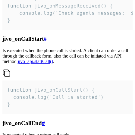
function jivo_onMessageReceived() {

	console.log(`Check agents messages:  ${i++}`)

}
jivo_onCallStart
#
Is executed when the phone call is started. A client can order a call
through the callback form, also the call can be initiated via API
method
jivo_api.startCall()
.
function jivo_onCallStart() {

  console.log('Call is started')

}
jivo_onCallEnd
#
Is executed when a return call ends.