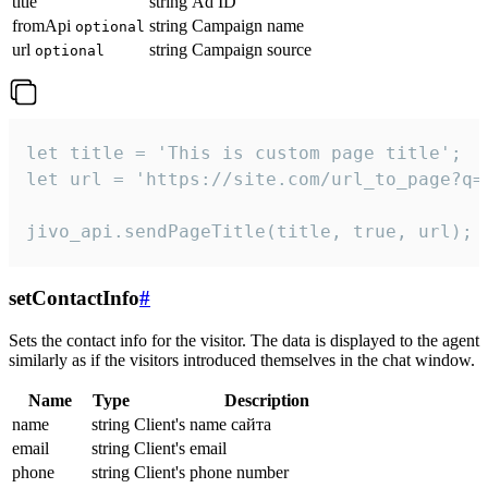
title
string
Ad ID
fromApi
string
Campaign name
optional
url
string
Campaign source
optional
let title = 'This is custom page title';

let url = 'https://site.com/url_to_page?q=p
jivo_api.sendPageTitle(title, true, url);
setContactInfo
#
Sets the contact info for the visitor. The data is displayed to the agent
similarly as if the visitors introduced themselves in the chat window.
Name
Type
Description
name
string
Client's name сайта
email
string
Client's email
phone
string
Client's phone number