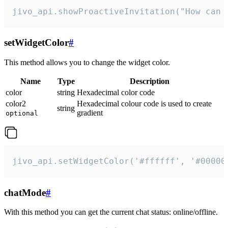
jivo_api.showProactiveInvitation("How can 
setWidgetColor
#
This method allows you to change the widget color.
Name
Type
Description
color
string
Hexadecimal color code
color2
Hexadecimal colour code is used to create
string
gradient
optional
jivo_api.setWidgetColor('#ffffff', '#00000
chatMode
#
With this method you can get the current chat status: online/offline.