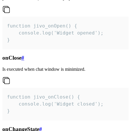
function jivo_onOpen() {

    console.log('Widget opened');

}
onClose
#
Is executed when chat window is minimized.
function jivo_onClose() {

    console.log('Widget closed');

}
onChangeState
#