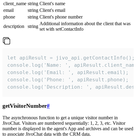
client_name
string
Client's name
email
string
Client's email
phone
string
Client's phone number
Additional information about the client that was
description
string
set with setContactInfo
let apiResult = jivo_api.getContactInfo();

console.log('Name: ', apiResult.client_name
console.log('Email: ', apiResult.email);

console.log('Phone: ', apiResult.phone);

console.log('Description: ', apiResult.des
getVisitorNumber
#
The asynchronous function to get a unique visitor number in
JivoChat. Visitors are numbered sequentially: 1, 2, 3, etc. Visitor
number is displayed in the agent's App and archives and can be used
to associate JivoChat data with the CRM data.