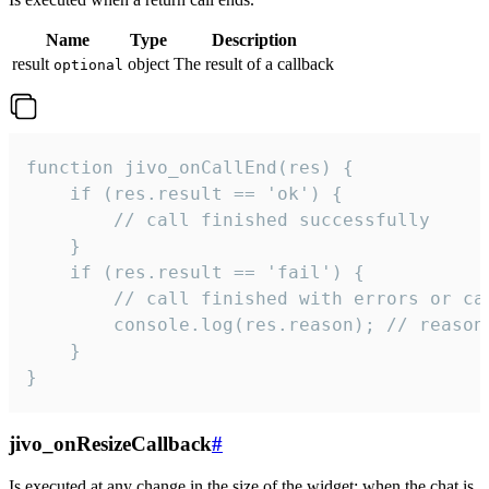
Name
Type
Description
result
object
The result of a callback
optional
function jivo_onCallEnd(res) {

    if (res.result == 'ok') {

        // call finished successfully

    }

    if (res.result == 'fail') {

        // call finished with errors or can
        console.log(res.reason); // reason 
    }

}
jivo_onResizeCallback
#
Is executed at any change in the size of the widget: when the chat is