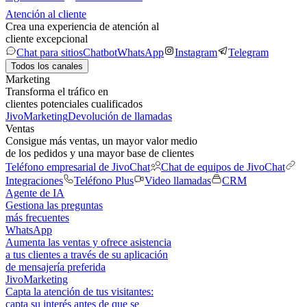
Atención al cliente
Crea una experiencia de atención al
cliente excepcional
Chat para sitios
Chatbot
WhatsApp
Instagram
Telegram
Todos los canales
Marketing
Transforma el tráfico en
clientes potenciales cualificados
JivoMarketing
Devolución de llamadas
Ventas
Consigue más ventas, un mayor valor medio
de los pedidos y una mayor base de clientes
Teléfono empresarial de JivoChat
Chat de equipos de JivoChat
Integraciones
Teléfono Plus
Video llamadas
CRM
Agente de IA
Gestiona las preguntas
más frecuentes
WhatsApp
Aumenta las ventas y ofrece asistencia
a tus clientes a través de su aplicación
de mensajería preferida
JivoMarketing
Capta la atención de tus visitantes:
capta su interés antes de que se