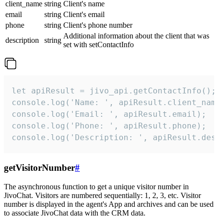
client_name
string
Client's name
email
string
Client's email
phone
string
Client's phone number
Additional information about the client that was
description
string
set with setContactInfo
let apiResult = jivo_api.getContactInfo();

console.log('Name: ', apiResult.client_name
console.log('Email: ', apiResult.email);

console.log('Phone: ', apiResult.phone);

console.log('Description: ', apiResult.des
getVisitorNumber
#
The asynchronous function to get a unique visitor number in
JivoChat. Visitors are numbered sequentially: 1, 2, 3, etc. Visitor
number is displayed in the agent's App and archives and can be used
to associate JivoChat data with the CRM data.