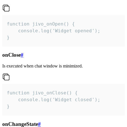
function jivo_onOpen() {

    console.log('Widget opened');

}
onClose
#
Is executed when chat window is minimized.
function jivo_onClose() {

    console.log('Widget closed');

}
onChangeState
#