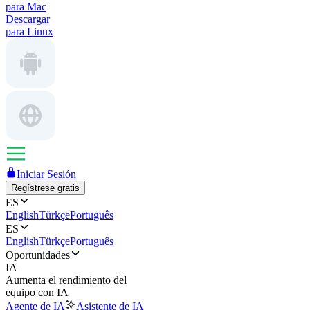
para Mac
Descargar
para Linux
Iniciar Sesión
Regístrese gratis
ES
English
Türkçe
Português
ES
English
Türkçe
Português
Oportunidades
IA
Aumenta el rendimiento del
equipo con IA
Agente de IA
Asistente de IA