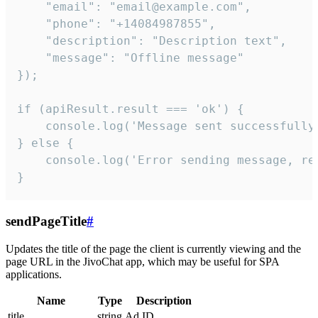
    "email": "email@example.com",

    "phone": "+14084987855",

    "description": "Description text",

    "message": "Offline message"

});

if (apiResult.result === 'ok') {

    console.log('Message sent successfully'
} else {

    console.log('Error sending message, rea
}
sendPageTitle
#
Updates the title of the page the client is currently viewing and the
page URL in the JivoChat app, which may be useful for SPA
applications.
Name
Type
Description
title
string
Ad ID