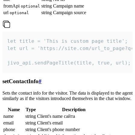
fromApi
string
Campaign name
optional
url
string
Campaign source
optional
let title = 'This is custom page title';

let url = 'https://site.com/url_to_page?q=p
jivo_api.sendPageTitle(title, true, url);
setContactInfo
#
Sets the contact info for the visitor. The data is displayed to the agent
similarly as if the visitors introduced themselves in the chat window.
Name
Type
Description
name
string
Client's name сайта
email
string
Client's email
phone
string
Client's phone number