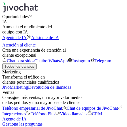
Oportunidades
IA
Aumenta el rendimiento del
equipo con IA
Agente de IA
Asistente de IA
Atención al cliente
Crea una experiencia de atención al
cliente excepcional
Chat para sitios
Chatbot
WhatsApp
Instagram
Telegram
Todos los canales
Marketing
Transforma el tráfico en
clientes potenciales cualificados
JivoMarketing
Devolución de llamadas
Ventas
Consigue más ventas, un mayor valor medio
de los pedidos y una mayor base de clientes
Teléfono empresarial de JivoChat
Chat de equipos de JivoChat
Integraciones
Teléfono Plus
Video llamadas
CRM
Agente de IA
Gestiona las preguntas