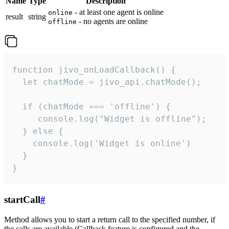
Name
Type
Description
- at least one agent is online
online
result
string
- no agents are online
offline
function jivo_onLoadCallback() {

  let chatMode = jivo_api.chatMode();

  if (chatMode === 'offline') {

     console.log("Widget is offline");

  } else {

    console.log('Widget is online')

  }

}
startCall
#
Method allows you to start a return call to the specified number, if
the calls are available (Callback feature is configured and the