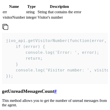
Name
Type
Description
err
string
String that contains the error
visitorNumber
integer
Visitor's number
jivo_api.getVisitorNumber(function(error, v
    if (error) {

        console.log('Error: ', error);

        return;

    }  

    console.log('Visitor number: ', visitor
});
getUnreadMessagesCount
#
This method allows you to get the number of unread messages from
the agent.