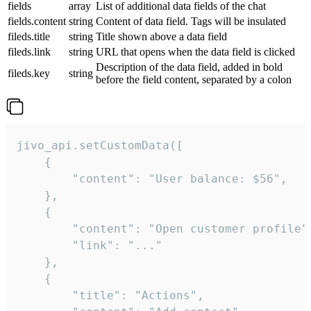
fields
array
List of additional data fields of the chat
fields.content
string
Content of data field. Tags will be insulated
fileds.title
string
Title shown above a data field
fileds.link
string
URL that opens when the data field is clicked
Description of the data field, added in bold
fileds.key
string
before the field content, separated by a colon
jivo_api.setCustomData([

    {

        "content": "User balance: $56",

    },

    {

        "content": "Open customer profile",
        "link": "..."

    },

    {

        "title": "Actions",
