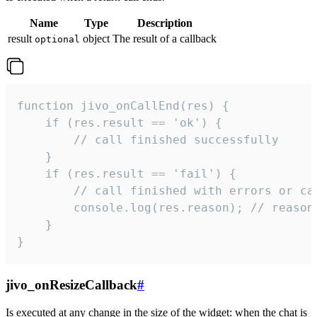
Name
Type
Description
result
object
The result of a callback
optional
function jivo_onCallEnd(res) {

    if (res.result == 'ok') {

        // call finished successfully

    }

    if (res.result == 'fail') {

        // call finished with errors or can
        console.log(res.reason); // reason 
    }

}
jivo_onResizeCallback
#
Is executed at any change in the size of the widget: when the chat is