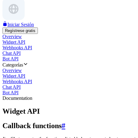
Iniciar Sesión
Regístrese gratis
Overview
Widget API
Webhooks API
Chat API
Bot API
Categorías
Overview
Widget API
Webhooks API
Chat API
Bot API
Documentation
Widget API
Callback functions
#