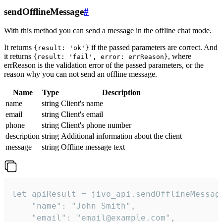
sendOfflineMessage
#
With this method you can send a message in the offline chat mode.
It returns
if the passed parameters are correct. And
{result: 'ok'}
it returns
, where
{result: 'fail', error: errReason}
errReason is the validation error of the passed parameters, or the
reason why you can not send an offline message.
Name
Type
Description
name
string
Client's name
email
string
Client's email
phone
string
Client's phone number
description
string
Additional information about the client
message
string
Offline message text
let apiResult = jivo_api.sendOfflineMessage
    "name": "John Smith",

    "email": "email@example.com",
