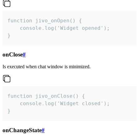
function jivo_onOpen() {

    console.log('Widget opened');

}
onClose
#
Is executed when chat window is minimized.
function jivo_onClose() {

    console.log('Widget closed');

}
onChangeState
#