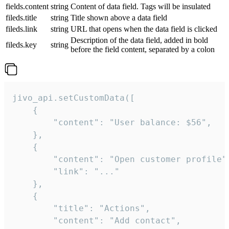
fields.content
string
Content of data field. Tags will be insulated
fileds.title
string
Title shown above a data field
fileds.link
string
URL that opens when the data field is clicked
Description of the data field, added in bold
fileds.key
string
before the field content, separated by a colon
jivo_api.setCustomData([

    {

        "content": "User balance: $56",

    },

    {

        "content": "Open customer profile",
        "link": "..."

    },

    {

        "title": "Actions",

        "content": "Add contact",
