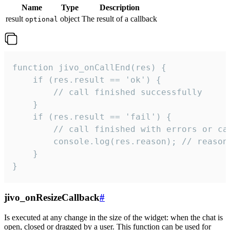
Name
Type
Description
result
object
The result of a callback
optional
function jivo_onCallEnd(res) {

    if (res.result == 'ok') {

        // call finished successfully

    }

    if (res.result == 'fail') {

        // call finished with errors or can
        console.log(res.reason); // reason 
    }

}
jivo_onResizeCallback
#
Is executed at any change in the size of the widget: when the chat is
open, closed or dragged by a user. This function can be used for