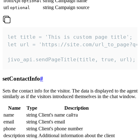
fromApi
string
Campaign name
optional
url
string
Campaign source
optional
let title = 'This is custom page title';

let url = 'https://site.com/url_to_page?q=p
jivo_api.sendPageTitle(title, true, url);
setContactInfo
#
Sets the contact info for the visitor. The data is displayed to the agent
similarly as if the visitors introduced themselves in the chat window.
Name
Type
Description
name
string
Client's name сайта
email
string
Client's email
phone
string
Client's phone number
description
string
Additional information about the client