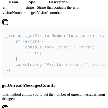
Name
Type
Description
err
string
String that contains the error
visitorNumber
integer
Visitor's number
jivo_api.getVisitorNumber(function(error, v
    if (error) {

        console.log('Error: ', error);

        return;

    }  

    console.log('Visitor number: ', visitor
});
getUnreadMessagesCount
#
This method allows you to get the number of unread messages from
the agent.