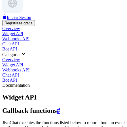
Iniciar Sesión
Regístrese gratis
Overview
Widget API
Webhooks API
Chat API
Bot API
Categorías
Overview
Widget API
Webhooks API
Chat API
Bot API
Documentation
Widget API
Callback functions
#
JivoChat executes the functions listed below to report about an event