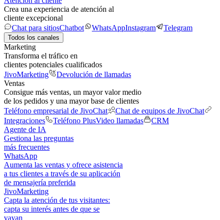
Atención al cliente
Crea una experiencia de atención al
cliente excepcional
Chat para sitios
Chatbot
WhatsApp
Instagram
Telegram
Todos los canales
Marketing
Transforma el tráfico en
clientes potenciales cualificados
JivoMarketing
Devolución de llamadas
Ventas
Consigue más ventas, un mayor valor medio
de los pedidos y una mayor base de clientes
Teléfono empresarial de JivoChat
Chat de equipos de JivoChat
Integraciones
Teléfono Plus
Video llamadas
CRM
Agente de IA
Gestiona las preguntas
más frecuentes
WhatsApp
Aumenta las ventas y ofrece asistencia
a tus clientes a través de su aplicación
de mensajería preferida
JivoMarketing
Capta la atención de tus visitantes:
capta su interés antes de que se
vayan