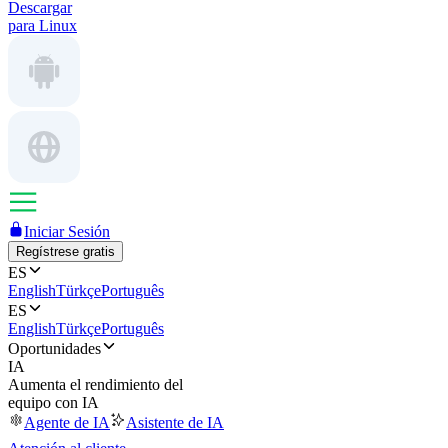
Descargar
para Linux
Iniciar Sesión
Regístrese gratis
ES
English
Türkçe
Português
ES
English
Türkçe
Português
Oportunidades
IA
Aumenta el rendimiento del
equipo con IA
Agente de IA
Asistente de IA