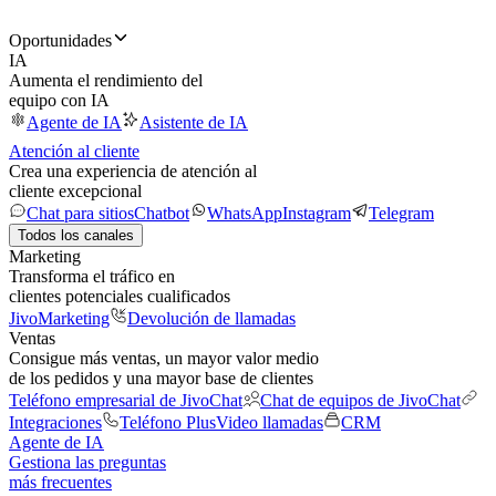
Oportunidades
IA
Aumenta el rendimiento del
equipo con IA
Agente de IA
Asistente de IA
Atención al cliente
Crea una experiencia de atención al
cliente excepcional
Chat para sitios
Chatbot
WhatsApp
Instagram
Telegram
Todos los canales
Marketing
Transforma el tráfico en
clientes potenciales cualificados
JivoMarketing
Devolución de llamadas
Ventas
Consigue más ventas, un mayor valor medio
de los pedidos y una mayor base de clientes
Teléfono empresarial de JivoChat
Chat de equipos de JivoChat
Integraciones
Teléfono Plus
Video llamadas
CRM
Agente de IA
Gestiona las preguntas
más frecuentes