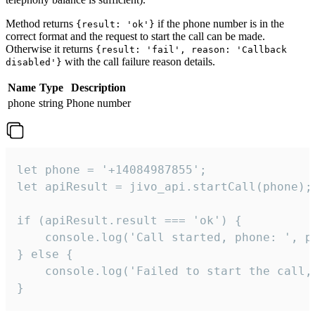
Method returns
if the phone number is in the
{result: 'ok'}
correct format and the request to start the call can be made.
Otherwise it returns
{result: 'fail', reason: 'Callback
with the call failure reason details.
disabled'}
Name
Type
Description
phone
string
Phone number
let phone = '+14084987855';

let apiResult = jivo_api.startCall(phone);

if (apiResult.result === 'ok') {

    console.log('Call started, phone: ', ph
} else {

    console.log('Failed to start the call,
}