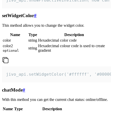
jivo_api.showProactiveInvitation("How can 
setWidgetColor
#
This method allows you to change the widget color.
Name
Type
Description
color
string
Hexadecimal color code
color2
Hexadecimal colour code is used to create
string
gradient
optional
jivo_api.setWidgetColor('#ffffff', '#00000
chatMode
#
With this method you can get the current chat status: online/offline.
Name
Type
Description