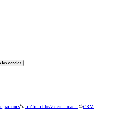
 los canales
tegraciones
Teléfono Plus
Video llamadas
CRM