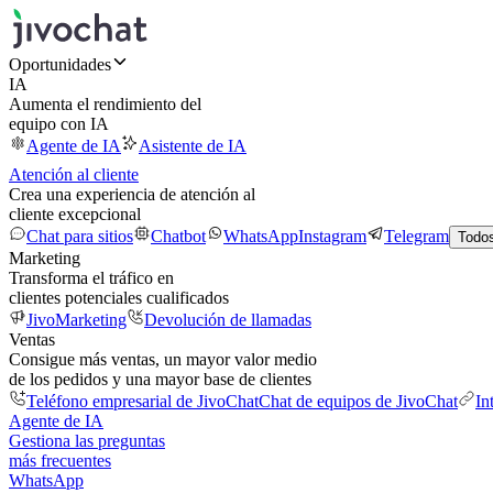
Oportunidades
IA
Aumenta el rendimiento del
equipo con IA
Agente de IA
Asistente de IA
Atención al cliente
Crea una experiencia de atención al
cliente excepcional
Chat para sitios
Chatbot
WhatsApp
Instagram
Telegram
Todos
Marketing
Transforma el tráfico en
clientes potenciales cualificados
JivoMarketing
Devolución de llamadas
Ventas
Consigue más ventas, un mayor valor medio
de los pedidos y una mayor base de clientes
Teléfono empresarial de JivoChat
Chat de equipos de JivoChat
In
Agente de IA
Gestiona las preguntas
más frecuentes
WhatsApp