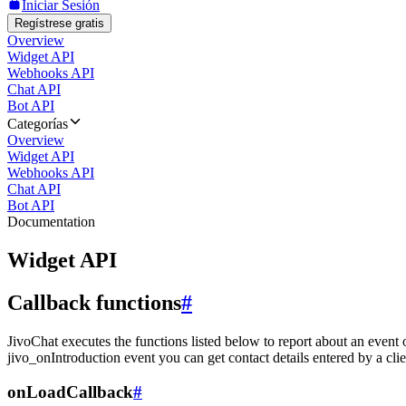
Iniciar Sesión
Regístrese gratis
Overview
Widget API
Webhooks API
Chat API
Bot API
Categorías
Overview
Widget API
Webhooks API
Chat API
Bot API
Documentation
Widget API
Callback functions
#
JivoChat executes the functions listed below to report about an event 
jivo_onIntroduction event you can get contact details entered by a clie
onLoadCallback
#