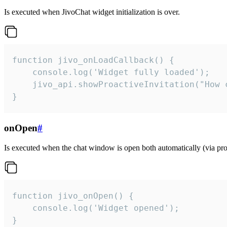
Is executed when JivoChat widget initialization is over.
function jivo_onLoadCallback() {

    console.log('Widget fully loaded');

    jivo_api.showProactiveInvitation("How c
}
onOpen
#
Is executed when the chat window is open both automatically (via proa
function jivo_onOpen() {

    console.log('Widget opened');

}