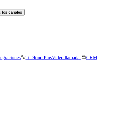
 los canales
tegraciones
Teléfono Plus
Video llamadas
CRM