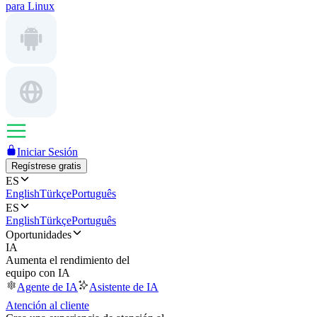
para Linux
Iniciar Sesión
Regístrese gratis
ES
English
Türkçe
Português
ES
English
Türkçe
Português
Oportunidades
IA
Aumenta el rendimiento del
equipo con IA
Agente de IA
Asistente de IA
Atención al cliente