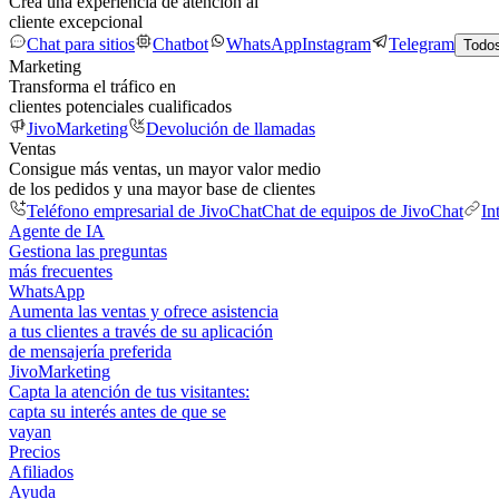
Crea una experiencia de atención al
cliente excepcional
Chat para sitios
Chatbot
WhatsApp
Instagram
Telegram
Todos
Marketing
Transforma el tráfico en
clientes potenciales cualificados
JivoMarketing
Devolución de llamadas
Ventas
Consigue más ventas, un mayor valor medio
de los pedidos y una mayor base de clientes
Teléfono empresarial de JivoChat
Chat de equipos de JivoChat
In
Agente de IA
Gestiona las preguntas
más frecuentes
WhatsApp
Aumenta las ventas y ofrece asistencia
a tus clientes a través de su aplicación
de mensajería preferida
JivoMarketing
Capta la atención de tus visitantes:
capta su interés antes de que se
vayan
Precios
Afiliados
Ayuda