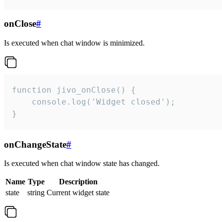
onClose
#
Is executed when chat window is minimized.
function jivo_onClose() {

    console.log('Widget closed');

}
onChangeState
#
Is executed when chat window state has changed.
Name
Type
Description
state
string
Current widget state