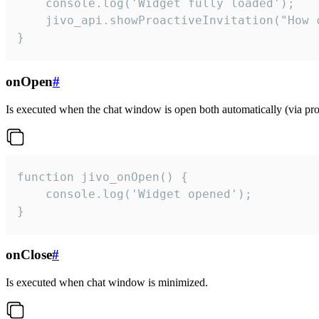
    console.log('Widget fully loaded');

    jivo_api.showProactiveInvitation("How c
}
onOpen
#
Is executed when the chat window is open both automatically (via proa
function jivo_onOpen() {

    console.log('Widget opened');

}
onClose
#
Is executed when chat window is minimized.