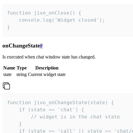
function jivo_onClose() {

    console.log('Widget closed');

}
onChangeState
#
Is executed when chat window state has changed.
Name
Type
Description
state
string
Current widget state
function jivo_onChangeState(state) {

    if (state == 'chat') {

        // widget is in the chat state

    }

    if (state == 'call' || state == 'chat/c