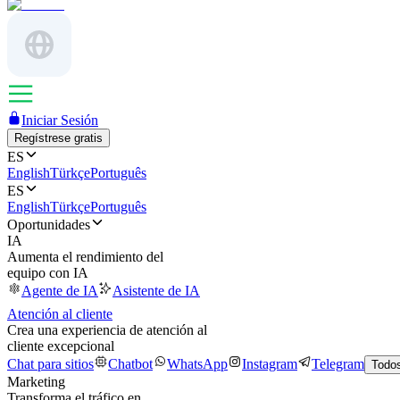
Iniciar Sesión
Regístrese gratis
ES
English
Türkçe
Português
ES
English
Türkçe
Português
Oportunidades
IA
Aumenta el rendimiento del
equipo con IA
Agente de IA
Asistente de IA
Atención al cliente
Crea una experiencia de atención al
cliente excepcional
Chat para sitios
Chatbot
WhatsApp
Instagram
Telegram
Todos
Marketing
Transforma el tráfico en