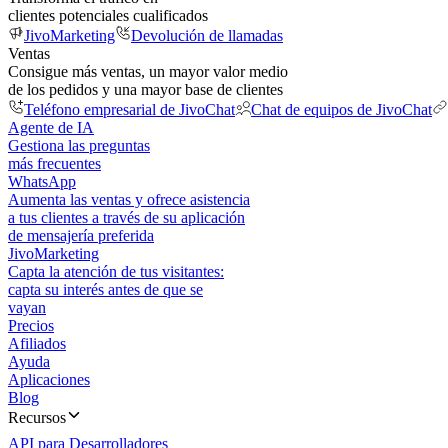
clientes potenciales cualificados
JivoMarketing
Devolución de llamadas
Ventas
Consigue más ventas, un mayor valor medio
de los pedidos y una mayor base de clientes
Teléfono empresarial de JivoChat
Chat de equipos de JivoChat
Agente de IA
Gestiona las preguntas
más frecuentes
WhatsApp
Aumenta las ventas y ofrece asistencia
a tus clientes a través de su aplicación
de mensajería preferida
JivoMarketing
Capta la atención de tus visitantes:
capta su interés antes de que se
vayan
Precios
Afiliados
Ayuda
Aplicaciones
Blog
Recursos
API para Desarrolladores