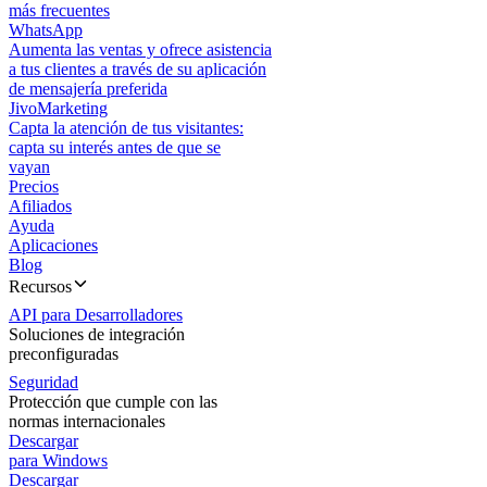
más frecuentes
WhatsApp
Aumenta las ventas y ofrece asistencia
a tus clientes a través de su aplicación
de mensajería preferida
JivoMarketing
Capta la atención de tus visitantes:
capta su interés antes de que se
vayan
Precios
Afiliados
Ayuda
Aplicaciones
Blog
Recursos
API para Desarrolladores
Soluciones de integración
preconfiguradas
Seguridad
Protección que cumple con las
normas internacionales
Descargar
para Windows
Descargar