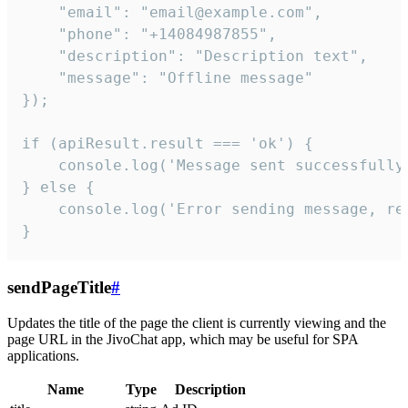
    "email": "email@example.com",

    "phone": "+14084987855",

    "description": "Description text",

    "message": "Offline message"

});

if (apiResult.result === 'ok') {

    console.log('Message sent successfully'
} else {

    console.log('Error sending message, rea
}
sendPageTitle
#
Updates the title of the page the client is currently viewing and the
page URL in the JivoChat app, which may be useful for SPA
applications.
Name
Type
Description