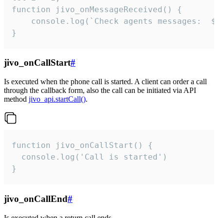
function jivo_onMessageReceived() {

	console.log(`Check agents messages:  ${i++}`)

}
jivo_onCallStart
#
Is executed when the phone call is started. A client can order a call
through the callback form, also the call can be initiated via API
method
jivo_api.startCall()
.
function jivo_onCallStart() {

  console.log('Call is started')

}
jivo_onCallEnd
#
Is executed when a return call ends.