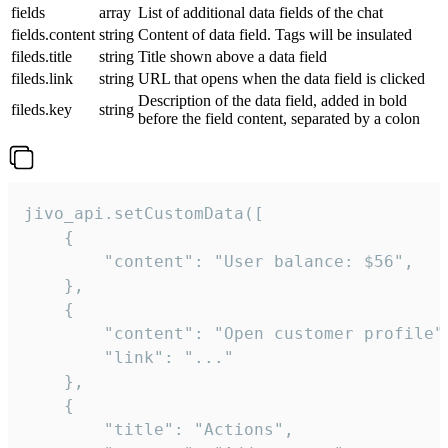
fields
array
List of additional data fields of the chat
fields.content
string
Content of data field. Tags will be insulated
fileds.title
string
Title shown above a data field
fileds.link
string
URL that opens when the data field is clicked
Description of the data field, added in bold
fileds.key
string
before the field content, separated by a colon
jivo_api.setCustomData([

    {

        "content": "User balance: $56",

    },

    {

        "content": "Open customer profile",
        "link": "..."

    },

    {

        "title": "Actions",
