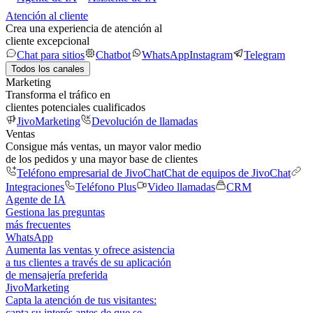
Atención al cliente
Crea una experiencia de atención al
cliente excepcional
Chat para sitios
Chatbot
WhatsApp
Instagram
Telegram
Todos los canales
Marketing
Transforma el tráfico en
clientes potenciales cualificados
JivoMarketing
Devolución de llamadas
Ventas
Consigue más ventas, un mayor valor medio
de los pedidos y una mayor base de clientes
Teléfono empresarial de JivoChat
Chat de equipos de JivoChat
Integraciones
Teléfono Plus
Video llamadas
CRM
Agente de IA
Gestiona las preguntas
más frecuentes
WhatsApp
Aumenta las ventas y ofrece asistencia
a tus clientes a través de su aplicación
de mensajería preferida
JivoMarketing
Capta la atención de tus visitantes:
capta su interés antes de que se