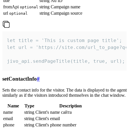
title
string
Ad ID
fromApi
string
Campaign name
optional
url
string
Campaign source
optional
let title = 'This is custom page title';

let url = 'https://site.com/url_to_page?q=p
jivo_api.sendPageTitle(title, true, url);
setContactInfo
#
Sets the contact info for the visitor. The data is displayed to the agent
similarly as if the visitors introduced themselves in the chat window.
Name
Type
Description
name
string
Client's name сайта
email
string
Client's email
phone
string
Client's phone number