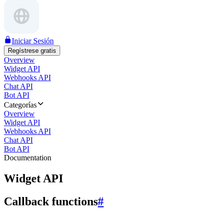
Iniciar Sesión
Regístrese gratis
Overview
Widget API
Webhooks API
Chat API
Bot API
Categorías
Overview
Widget API
Webhooks API
Chat API
Bot API
Documentation
Widget API
Callback functions
#