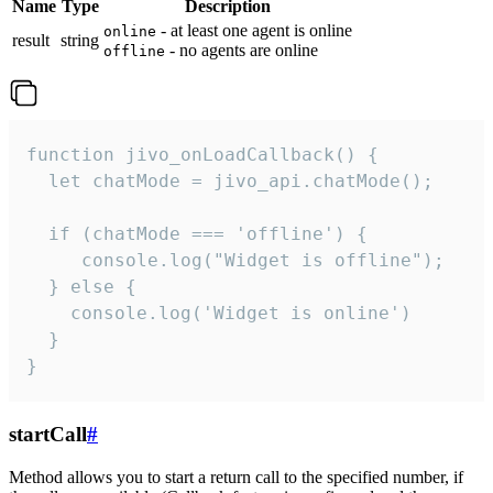
Name
Type
Description
- at least one agent is online
online
result
string
- no agents are online
offline
function jivo_onLoadCallback() {

  let chatMode = jivo_api.chatMode();

  if (chatMode === 'offline') {

     console.log("Widget is offline");

  } else {

    console.log('Widget is online')

  }

}
startCall
#
Method allows you to start a return call to the specified number, if