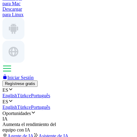
para Mac
Descargar
para Linux
Iniciar Sesión
Regístrese gratis
ES
English
Türkçe
Português
ES
English
Türkçe
Português
Oportunidades
IA
Aumenta el rendimiento del
equipo con IA
Agente de IA
Asistente de IA