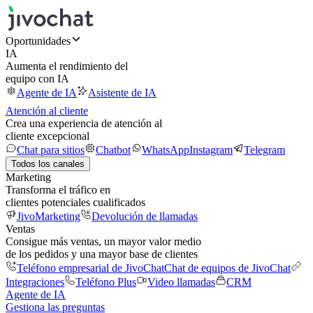
Oportunidades
IA
Aumenta el rendimiento del
equipo con IA
Agente de IA
Asistente de IA
Atención al cliente
Crea una experiencia de atención al
cliente excepcional
Chat para sitios
Chatbot
WhatsApp
Instagram
Telegram
Todos los canales
Marketing
Transforma el tráfico en
clientes potenciales cualificados
JivoMarketing
Devolución de llamadas
Ventas
Consigue más ventas, un mayor valor medio
de los pedidos y una mayor base de clientes
Teléfono empresarial de JivoChat
Chat de equipos de JivoChat
Integraciones
Teléfono Plus
Video llamadas
CRM
Agente de IA
Gestiona las preguntas