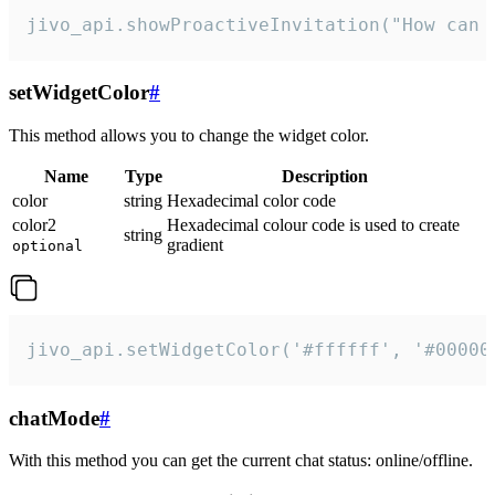
jivo_api.showProactiveInvitation("How can 
setWidgetColor
#
This method allows you to change the widget color.
Name
Type
Description
color
string
Hexadecimal color code
color2
Hexadecimal colour code is used to create
string
gradient
optional
jivo_api.setWidgetColor('#ffffff', '#00000
chatMode
#
With this method you can get the current chat status: online/offline.