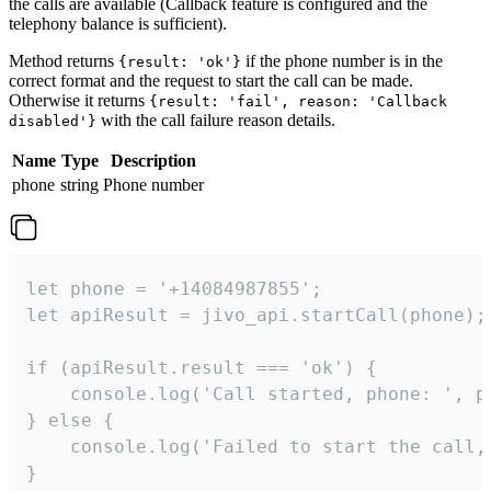
the calls are available (Callback feature is configured and the
telephony balance is sufficient).
Method returns
if the phone number is in the
{result: 'ok'}
correct format and the request to start the call can be made.
Otherwise it returns
{result: 'fail', reason: 'Callback
with the call failure reason details.
disabled'}
Name
Type
Description
phone
string
Phone number
let phone = '+14084987855';

let apiResult = jivo_api.startCall(phone);

if (apiResult.result === 'ok') {

    console.log('Call started, phone: ', ph
} else {

    console.log('Failed to start the call,
}