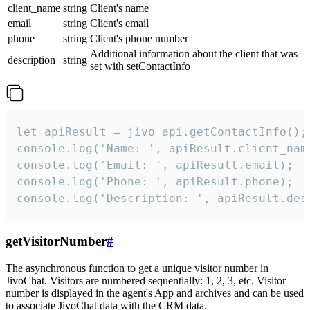
client_name
string
Client's name
email
string
Client's email
phone
string
Client's phone number
Additional information about the client that was
description
string
set with setContactInfo
let apiResult = jivo_api.getContactInfo();

console.log('Name: ', apiResult.client_name
console.log('Email: ', apiResult.email);

console.log('Phone: ', apiResult.phone);

console.log('Description: ', apiResult.des
getVisitorNumber
#
The asynchronous function to get a unique visitor number in
JivoChat. Visitors are numbered sequentially: 1, 2, 3, etc. Visitor
number is displayed in the agent's App and archives and can be used
to associate JivoChat data with the CRM data.