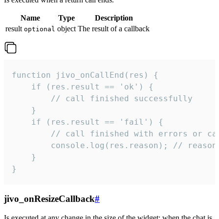
Name
Type
Description
result
object
The result of a callback
optional
function jivo_onCallEnd(res) {

    if (res.result == 'ok') {

        // call finished successfully

    }

    if (res.result == 'fail') {

        // call finished with errors or can
        console.log(res.reason); // reason 
    }

}
jivo_onResizeCallback
#
Is executed at any change in the size of the widget: when the chat is