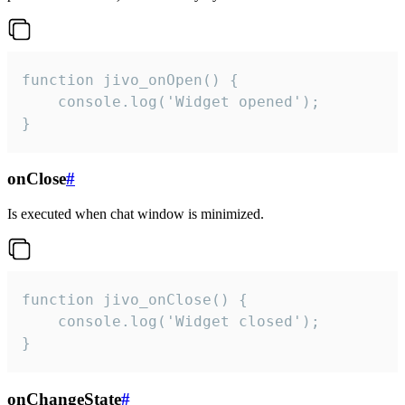
function jivo_onOpen() {

    console.log('Widget opened');

}
onClose
#
Is executed when chat window is minimized.
function jivo_onClose() {

    console.log('Widget closed');

}
onChangeState
#