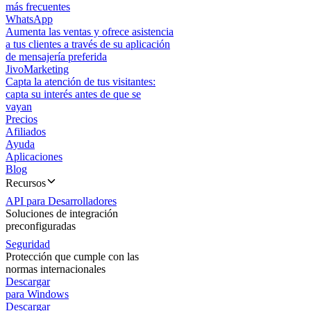
más frecuentes
WhatsApp
Aumenta las ventas y ofrece asistencia
a tus clientes a través de su aplicación
de mensajería preferida
JivoMarketing
Capta la atención de tus visitantes:
capta su interés antes de que se
vayan
Precios
Afiliados
Ayuda
Aplicaciones
Blog
Recursos
API para Desarrolladores
Soluciones de integración
preconfiguradas
Seguridad
Protección que cumple con las
normas internacionales
Descargar
para Windows
Descargar