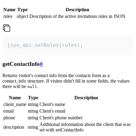
Name
Type
Description
rules
object
Description of the active invitations rules in JSON
jivo_api.setRules(rules);
getContactInfo
#
Returns visitor's contact info from the contacts form as a
contact_info structure. If visitor didn't fill in some fields, the values
there will be
.
null
Name
Type
Description
client_name
string
Client's name
email
string
Client's email
phone
string
Client's phone number
Additional information about the client that was
description
string
set with setContactInfo