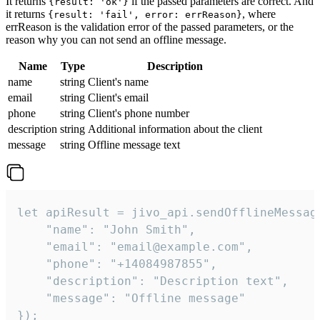
It returns
if the passed parameters are correct. And
{result: 'ok'}
it returns
, where
{result: 'fail', error: errReason}
errReason is the validation error of the passed parameters, or the
reason why you can not send an offline message.
Name
Type
Description
name
string
Client's name
email
string
Client's email
phone
string
Client's phone number
description
string
Additional information about the client
message
string
Offline message text
let apiResult = jivo_api.sendOfflineMessage
    "name": "John Smith",

    "email": "email@example.com",

    "phone": "+14084987855",

    "description": "Description text",

    "message": "Offline message"

});
