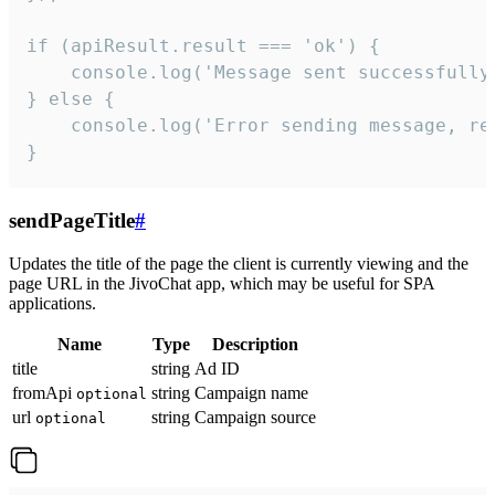
if (apiResult.result === 'ok') {

    console.log('Message sent successfully'
} else {

    console.log('Error sending message, rea
}
sendPageTitle
#
Updates the title of the page the client is currently viewing and the
page URL in the JivoChat app, which may be useful for SPA
applications.
Name
Type
Description
title
string
Ad ID
fromApi
string
Campaign name
optional
url
string
Campaign source
optional