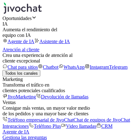
Oportunidades
IA
Aumenta el rendimiento del
equipo con IA
Agente de IA
Asistente de IA
Atención al cliente
Crea una experiencia de atención al
cliente excepcional
Chat para sitios
Chatbot
WhatsApp
Instagram
Telegram
Todos los canales
Marketing
Transforma el tráfico en
clientes potenciales cualificados
JivoMarketing
Devolución de llamadas
Ventas
Consigue más ventas, un mayor valor medio
de los pedidos y una mayor base de clientes
Teléfono empresarial de JivoChat
Chat de equipos de JivoChat
Integraciones
Teléfono Plus
Video llamadas
CRM
Agente de IA
Gestiona las preguntas