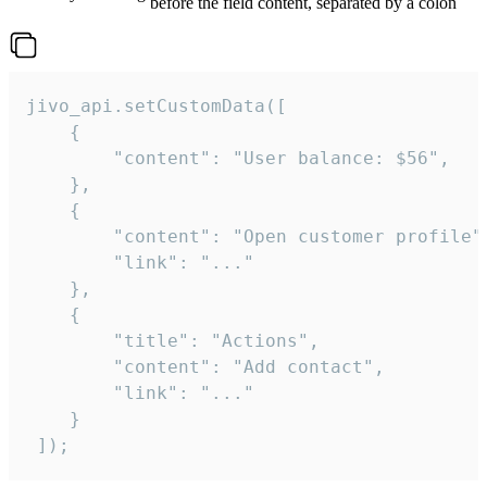
before the field content, separated by a colon
jivo_api.setCustomData([

    {

        "content": "User balance: $56",

    },

    {

        "content": "Open customer profile",
        "link": "..."

    },

    {

        "title": "Actions",

        "content": "Add contact",

        "link": "..."

    }

 ]);