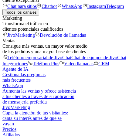
cliente excepcional
Chat para sitios
Chatbot
WhatsApp
Instagram
Telegram
Todos los canales
Marketing
Transforma el tráfico en
clientes potenciales cualificados
JivoMarketing
Devolución de llamadas
Ventas
Consigue más ventas, un mayor valor medio
de los pedidos y una mayor base de clientes
Teléfono empresarial de JivoChat
Chat de equipos de JivoChat
Integraciones
Teléfono Plus
Video llamadas
CRM
Agente de IA
Gestiona las preguntas
más frecuentes
WhatsApp
Aumenta las ventas y ofrece asistencia
a tus clientes a través de su aplicación
de mensajería preferida
JivoMarketing
Capta la atención de tus visitantes:
capta su interés antes de que se
vayan
Precios
Afiliados