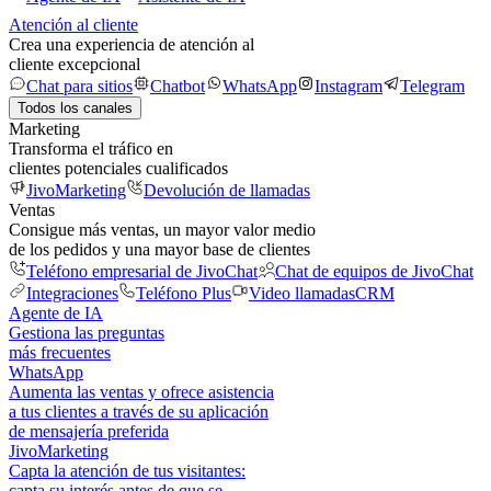
Atención al cliente
Crea una experiencia de atención al
cliente excepcional
Chat para sitios
Chatbot
WhatsApp
Instagram
Telegram
Todos los canales
Marketing
Transforma el tráfico en
clientes potenciales cualificados
JivoMarketing
Devolución de llamadas
Ventas
Consigue más ventas, un mayor valor medio
de los pedidos y una mayor base de clientes
Teléfono empresarial de JivoChat
Chat de equipos de JivoChat
Integraciones
Teléfono Plus
Video llamadas
CRM
Agente de IA
Gestiona las preguntas
más frecuentes
WhatsApp
Aumenta las ventas y ofrece asistencia
a tus clientes a través de su aplicación
de mensajería preferida
JivoMarketing
Capta la atención de tus visitantes:
capta su interés antes de que se