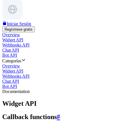
Iniciar Sesión
Regístrese gratis
Overview
Widget API
Webhooks API
Chat API
Bot API
Categorías
Overview
Widget API
Webhooks API
Chat API
Bot API
Documentation
Widget API
Callback functions
#