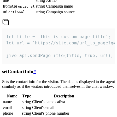
title
string
Ad ID
fromApi
string
Campaign name
optional
url
string
Campaign source
optional
let title = 'This is custom page title';

let url = 'https://site.com/url_to_page?q=p
jivo_api.sendPageTitle(title, true, url);
setContactInfo
#
Sets the contact info for the visitor. The data is displayed to the agent
similarly as if the visitors introduced themselves in the chat window.
Name
Type
Description
name
string
Client's name сайта
email
string
Client's email
phone
string
Client's phone number