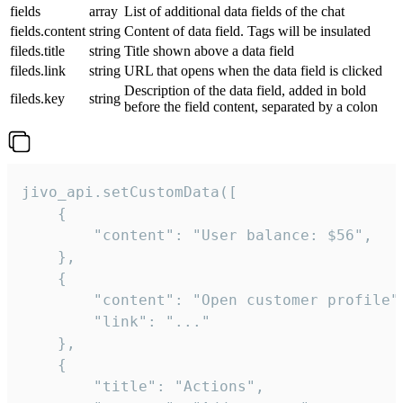
fields
array
List of additional data fields of the chat
fields.content
string
Content of data field. Tags will be insulated
fileds.title
string
Title shown above a data field
fileds.link
string
URL that opens when the data field is clicked
Description of the data field, added in bold
fileds.key
string
before the field content, separated by a colon
jivo_api.setCustomData([

    {

        "content": "User balance: $56",

    },

    {

        "content": "Open customer profile",
        "link": "..."

    },

    {

        "title": "Actions",
