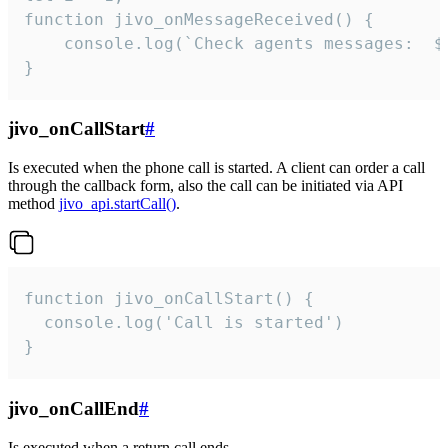
function jivo_onMessageReceived() {

	console.log(`Check agents messages:  ${i++}`)

}
jivo_onCallStart
#
Is executed when the phone call is started. A client can order a call
through the callback form, also the call can be initiated via API
method
jivo_api.startCall()
.
function jivo_onCallStart() {

  console.log('Call is started')

}
jivo_onCallEnd
#
Is executed when a return call ends.