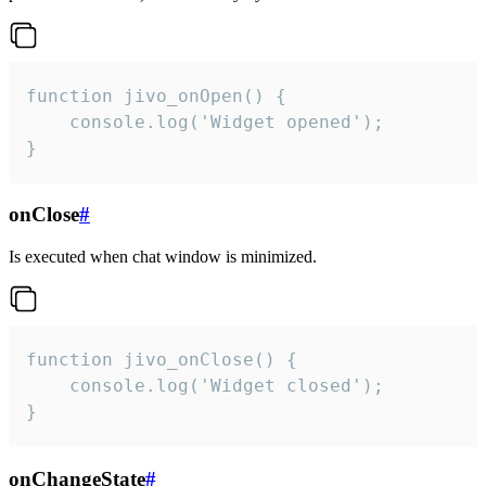
function jivo_onOpen() {

    console.log('Widget opened');

}
onClose
#
Is executed when chat window is minimized.
function jivo_onClose() {

    console.log('Widget closed');

}
onChangeState
#