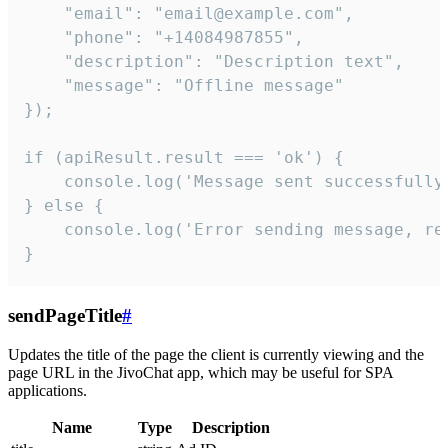
    "email": "email@example.com",

    "phone": "+14084987855",

    "description": "Description text",

    "message": "Offline message"

});

if (apiResult.result === 'ok') {

    console.log('Message sent successfully'
} else {

    console.log('Error sending message, rea
}
sendPageTitle
#
Updates the title of the page the client is currently viewing and the
page URL in the JivoChat app, which may be useful for SPA
applications.
Name
Type
Description