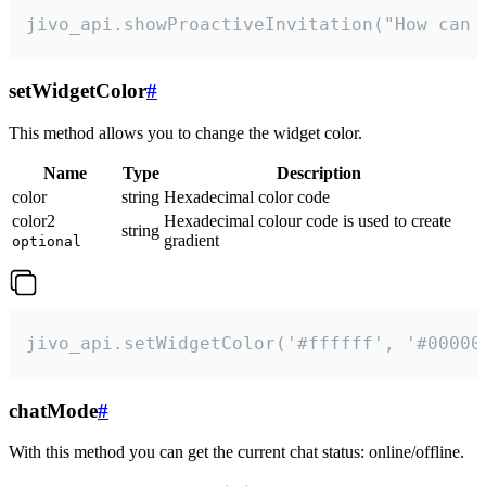
jivo_api.showProactiveInvitation("How can 
setWidgetColor
#
This method allows you to change the widget color.
Name
Type
Description
color
string
Hexadecimal color code
color2
Hexadecimal colour code is used to create
string
gradient
optional
jivo_api.setWidgetColor('#ffffff', '#00000
chatMode
#
With this method you can get the current chat status: online/offline.