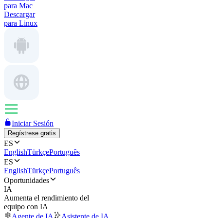
para Mac
Descargar
para Linux
Iniciar Sesión
Regístrese gratis
ES
English
Türkçe
Português
ES
English
Türkçe
Português
Oportunidades
IA
Aumenta el rendimiento del
equipo con IA
Agente de IA
Asistente de IA