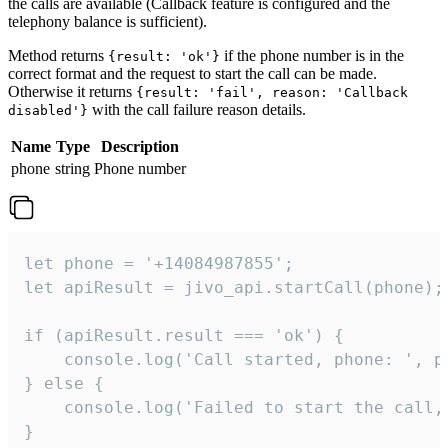
the calls are available (Callback feature is configured and the
telephony balance is sufficient).
Method returns
if the phone number is in the
{result: 'ok'}
correct format and the request to start the call can be made.
Otherwise it returns
{result: 'fail', reason: 'Callback
with the call failure reason details.
disabled'}
Name
Type
Description
phone
string
Phone number
let phone = '+14084987855';

let apiResult = jivo_api.startCall(phone);

if (apiResult.result === 'ok') {

    console.log('Call started, phone: ', ph
} else {

    console.log('Failed to start the call,
}