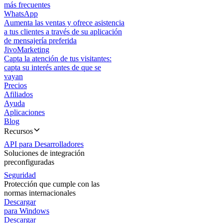
más frecuentes
WhatsApp
Aumenta las ventas y ofrece asistencia
a tus clientes a través de su aplicación
de mensajería preferida
JivoMarketing
Capta la atención de tus visitantes:
capta su interés antes de que se
vayan
Precios
Afiliados
Ayuda
Aplicaciones
Blog
Recursos
API para Desarrolladores
Soluciones de integración
preconfiguradas
Seguridad
Protección que cumple con las
normas internacionales
Descargar
para Windows
Descargar