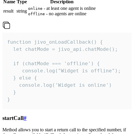
Name
Type
Description
- at least one agent is online
online
result
string
- no agents are online
offline
function jivo_onLoadCallback() {

  let chatMode = jivo_api.chatMode();

  if (chatMode === 'offline') {

     console.log("Widget is offline");

  } else {

    console.log('Widget is online')

  }

}
startCall
#
Method allows you to start a return call to the specified number, if