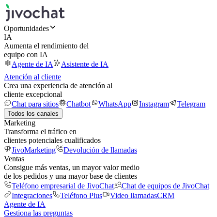
Oportunidades
IA
Aumenta el rendimiento del
equipo con IA
Agente de IA
Asistente de IA
Atención al cliente
Crea una experiencia de atención al
cliente excepcional
Chat para sitios
Chatbot
WhatsApp
Instagram
Telegram
Todos los canales
Marketing
Transforma el tráfico en
clientes potenciales cualificados
JivoMarketing
Devolución de llamadas
Ventas
Consigue más ventas, un mayor valor medio
de los pedidos y una mayor base de clientes
Teléfono empresarial de JivoChat
Chat de equipos de JivoChat
Integraciones
Teléfono Plus
Video llamadas
CRM
Agente de IA
Gestiona las preguntas