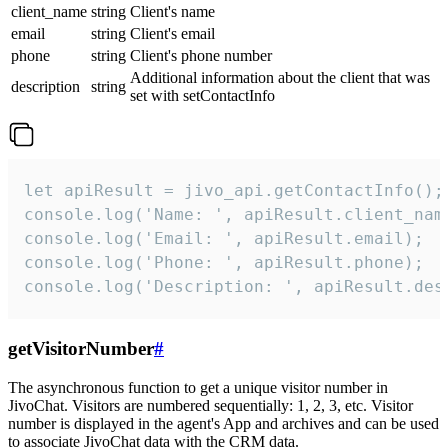
client_name
string
Client's name
email
string
Client's email
phone
string
Client's phone number
Additional information about the client that was
description
string
set with setContactInfo
let apiResult = jivo_api.getContactInfo();

console.log('Name: ', apiResult.client_name
console.log('Email: ', apiResult.email);

console.log('Phone: ', apiResult.phone);

console.log('Description: ', apiResult.des
getVisitorNumber
#
The asynchronous function to get a unique visitor number in
JivoChat. Visitors are numbered sequentially: 1, 2, 3, etc. Visitor
number is displayed in the agent's App and archives and can be used
to associate JivoChat data with the CRM data.