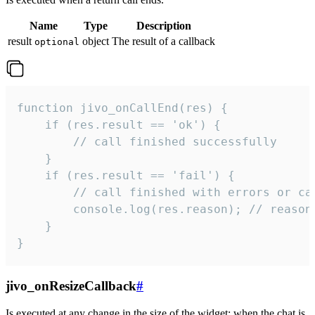
Name
Type
Description
result
object
The result of a callback
optional
function jivo_onCallEnd(res) {

    if (res.result == 'ok') {

        // call finished successfully

    }

    if (res.result == 'fail') {

        // call finished with errors or can
        console.log(res.reason); // reason 
    }

}
jivo_onResizeCallback
#
Is executed at any change in the size of the widget: when the chat is