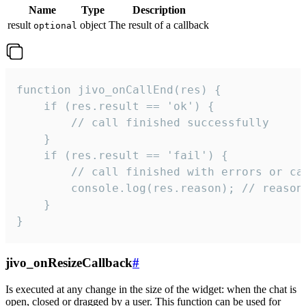
Name
Type
Description
result
object
The result of a callback
optional
function jivo_onCallEnd(res) {

    if (res.result == 'ok') {

        // call finished successfully

    }

    if (res.result == 'fail') {

        // call finished with errors or can
        console.log(res.reason); // reason 
    }

}
jivo_onResizeCallback
#
Is executed at any change in the size of the widget: when the chat is
open, closed or dragged by a user. This function can be used for