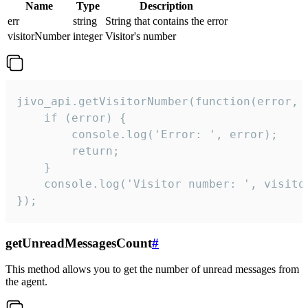
Name
Type
Description
err
string
String that contains the error
visitorNumber
integer
Visitor's number
jivo_api.getVisitorNumber(function(error, v
    if (error) {

        console.log('Error: ', error);

        return;

    }  

    console.log('Visitor number: ', visitor
});
getUnreadMessagesCount
#
This method allows you to get the number of unread messages from
the agent.