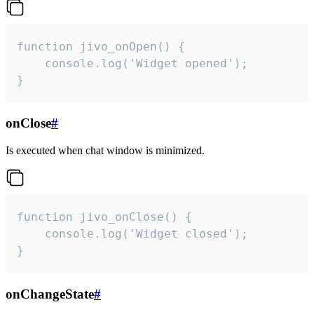
function jivo_onOpen() {

    console.log('Widget opened');

}
onClose
#
Is executed when chat window is minimized.
function jivo_onClose() {

    console.log('Widget closed');

}
onChangeState
#