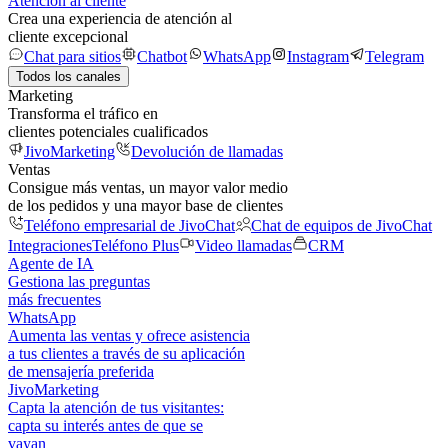
Atención al cliente
Crea una experiencia de atención al
cliente excepcional
Chat para sitios
Chatbot
WhatsApp
Instagram
Telegram
Todos los canales
Marketing
Transforma el tráfico en
clientes potenciales cualificados
JivoMarketing
Devolución de llamadas
Ventas
Consigue más ventas, un mayor valor medio
de los pedidos y una mayor base de clientes
Teléfono empresarial de JivoChat
Chat de equipos de JivoChat
Integraciones
Teléfono Plus
Video llamadas
CRM
Agente de IA
Gestiona las preguntas
más frecuentes
WhatsApp
Aumenta las ventas y ofrece asistencia
a tus clientes a través de su aplicación
de mensajería preferida
JivoMarketing
Capta la atención de tus visitantes:
capta su interés antes de que se
vayan