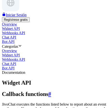
Iniciar Sesión
Regístrese gratis
Overview
Widget API
Webhooks API
Chat API
Bot API
Categorías
Overview
Widget API
Webhooks API
Chat API
Bot API
Documentation
Widget API
Callback functions
#
JivoChat executes the functions listed below to report about an event