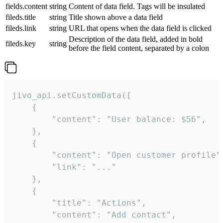
fields.content
string
Content of data field. Tags will be insulated
fileds.title
string
Title shown above a data field
fileds.link
string
URL that opens when the data field is clicked
Description of the data field, added in bold
fileds.key
string
before the field content, separated by a colon
jivo_api.setCustomData([

    {

        "content": "User balance: $56",

    },

    {

        "content": "Open customer profile",
        "link": "..."

    },

    {

        "title": "Actions",

        "content": "Add contact",
