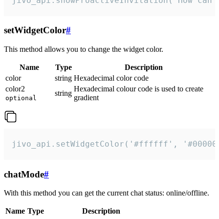
jivo_api.showProactiveInvitation("How can 
setWidgetColor
#
This method allows you to change the widget color.
Name
Type
Description
color
string
Hexadecimal color code
color2
Hexadecimal colour code is used to create
string
gradient
optional
jivo_api.setWidgetColor('#ffffff', '#00000
chatMode
#
With this method you can get the current chat status: online/offline.
Name
Type
Description