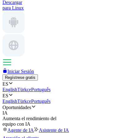
Descargar
para Linux
Iniciar Sesión
Regístrese gratis
ES
English
Türkçe
Português
ES
English
Türkçe
Português
Oportunidades
IA
Aumenta el rendimiento del
equipo con IA
Agente de IA
Asistente de IA