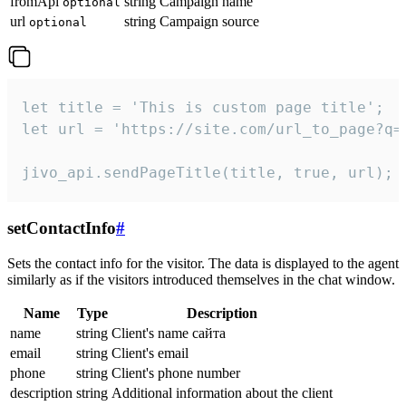
fromApi
string
Campaign name
optional
url
string
Campaign source
optional
let title = 'This is custom page title';

let url = 'https://site.com/url_to_page?q=p
jivo_api.sendPageTitle(title, true, url);
setContactInfo
#
Sets the contact info for the visitor. The data is displayed to the agent
similarly as if the visitors introduced themselves in the chat window.
Name
Type
Description
name
string
Client's name сайта
email
string
Client's email
phone
string
Client's phone number
description
string
Additional information about the client