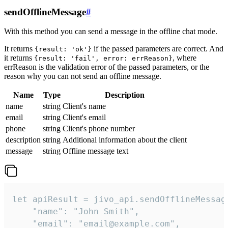
sendOfflineMessage
#
With this method you can send a message in the offline chat mode.
It returns
if the passed parameters are correct. And
{result: 'ok'}
it returns
, where
{result: 'fail', error: errReason}
errReason is the validation error of the passed parameters, or the
reason why you can not send an offline message.
Name
Type
Description
name
string
Client's name
email
string
Client's email
phone
string
Client's phone number
description
string
Additional information about the client
message
string
Offline message text
let apiResult = jivo_api.sendOfflineMessage
    "name": "John Smith",

    "email": "email@example.com",
