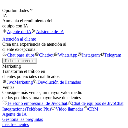
Oportunidades
IA
Aumenta el rendimiento del
equipo con IA
Agente de IA
Asistente de IA
Atención al cliente
Crea una experiencia de atención al
cliente excepcional
Chat para sitios
Chatbot
WhatsApp
Instagram
Telegram
Todos los canales
Marketing
Transforma el tráfico en
clientes potenciales cualificados
JivoMarketing
Devolución de llamadas
Ventas
Consigue más ventas, un mayor valor medio
de los pedidos y una mayor base de clientes
Teléfono empresarial de JivoChat
Chat de equipos de JivoChat
Integraciones
Teléfono Plus
Video llamadas
CRM
Agente de IA
Gestiona las preguntas
más frecuentes