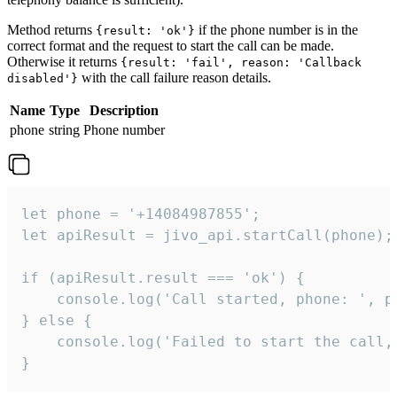
Method returns
if the phone number is in the
{result: 'ok'}
correct format and the request to start the call can be made.
Otherwise it returns
{result: 'fail', reason: 'Callback
with the call failure reason details.
disabled'}
Name
Type
Description
phone
string
Phone number
let phone = '+14084987855';

let apiResult = jivo_api.startCall(phone);

if (apiResult.result === 'ok') {

    console.log('Call started, phone: ', ph
} else {

    console.log('Failed to start the call,
}