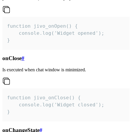
function jivo_onOpen() {

    console.log('Widget opened');

}
onClose
#
Is executed when chat window is minimized.
function jivo_onClose() {

    console.log('Widget closed');

}
onChangeState
#