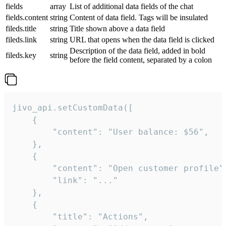
fields
array
List of additional data fields of the chat
fields.content
string
Content of data field. Tags will be insulated
fileds.title
string
Title shown above a data field
fileds.link
string
URL that opens when the data field is clicked
Description of the data field, added in bold
fileds.key
string
before the field content, separated by a colon
jivo_api.setCustomData([

    {

        "content": "User balance: $56",

    },

    {

        "content": "Open customer profile",
        "link": "..."

    },

    {

        "title": "Actions",
