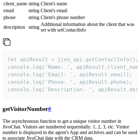
client_name
string
Client's name
email
string
Client's email
phone
string
Client's phone number
Additional information about the client that was
description
string
set with setContactInfo
let apiResult = jivo_api.getContactInfo();

console.log('Name: ', apiResult.client_name
console.log('Email: ', apiResult.email);

console.log('Phone: ', apiResult.phone);

console.log('Description: ', apiResult.des
getVisitorNumber
#
The asynchronous function to get a unique visitor number in
JivoChat. Visitors are numbered sequentially: 1, 2, 3, etc. Visitor
number is displayed in the agent's App and archives and can be used
to associate JivoChat data with the CRM data.