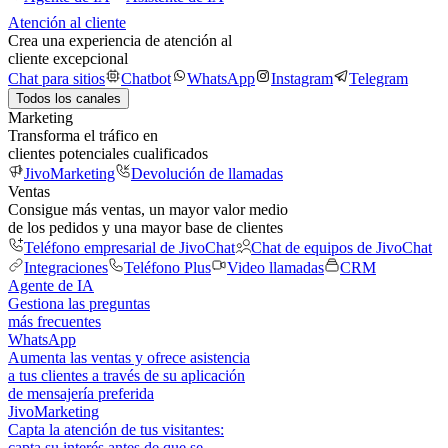
Atención al cliente
Crea una experiencia de atención al
cliente excepcional
Chat para sitios
Chatbot
WhatsApp
Instagram
Telegram
Todos los canales
Marketing
Transforma el tráfico en
clientes potenciales cualificados
JivoMarketing
Devolución de llamadas
Ventas
Consigue más ventas, un mayor valor medio
de los pedidos y una mayor base de clientes
Teléfono empresarial de JivoChat
Chat de equipos de JivoChat
Integraciones
Teléfono Plus
Video llamadas
CRM
Agente de IA
Gestiona las preguntas
más frecuentes
WhatsApp
Aumenta las ventas y ofrece asistencia
a tus clientes a través de su aplicación
de mensajería preferida
JivoMarketing
Capta la atención de tus visitantes:
capta su interés antes de que se