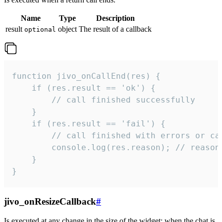
Name
Type
Description
result
object
The result of a callback
optional
function jivo_onCallEnd(res) {

    if (res.result == 'ok') {

        // call finished successfully

    }

    if (res.result == 'fail') {

        // call finished with errors or can
        console.log(res.reason); // reason 
    }

}
jivo_onResizeCallback
#
Is executed at any change in the size of the widget: when the chat is