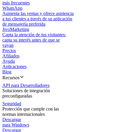
más frecuentes
WhatsApp
Aumenta las ventas y ofrece asistencia
a tus clientes a través de su aplicación
de mensajería preferida
JivoMarketing
Capta la atención de tus visitantes:
capta su interés antes de que se
vayan
Precios
Afiliados
Ayuda
Aplicaciones
Blog
Recursos
API para Desarrolladores
Soluciones de integración
preconfiguradas
Seguridad
Protección que cumple con las
normas internacionales
Descargar
para Windows
Descargar