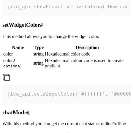
jivo_api.showProactiveInvitation("How can 
setWidgetColor
#
This method allows you to change the widget color.
Name
Type
Description
color
string
Hexadecimal color code
color2
Hexadecimal colour code is used to create
string
gradient
optional
jivo_api.setWidgetColor('#ffffff', '#00000
chatMode
#
With this method you can get the current chat status: online/offline.