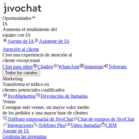
Oportunidades
IA
Aumenta el rendimiento del
equipo con IA
Agente de IA
Asistente de IA
Atención al cliente
Crea una experiencia de atención al
cliente excepcional
Chat para sitios
Chatbot
WhatsApp
Instagram
Telegram
Todos los canales
Marketing
Transforma el tráfico en
clientes potenciales cualificados
JivoMarketing
Devolución de llamadas
Ventas
Consigue más ventas, un mayor valor medio
de los pedidos y una mayor base de clientes
Teléfono empresarial de JivoChat
Chat de equipos de JivoChat
Integraciones
Teléfono Plus
Video llamadas
CRM
Agente de IA
Gestiona las preguntas