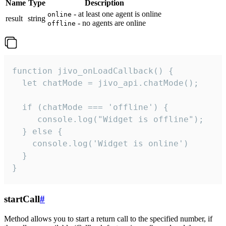
Name
Type
Description
- at least one agent is online
online
result
string
- no agents are online
offline
function jivo_onLoadCallback() {

  let chatMode = jivo_api.chatMode();

  if (chatMode === 'offline') {

     console.log("Widget is offline");

  } else {

    console.log('Widget is online')

  }

}
startCall
#
Method allows you to start a return call to the specified number, if