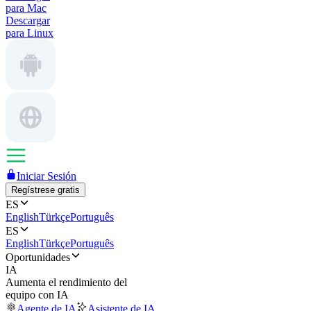
para Mac
Descargar
para Linux
Iniciar Sesión
Regístrese gratis
ES
English
Türkçe
Português
ES
English
Türkçe
Português
Oportunidades
IA
Aumenta el rendimiento del
equipo con IA
Agente de IA
Asistente de IA