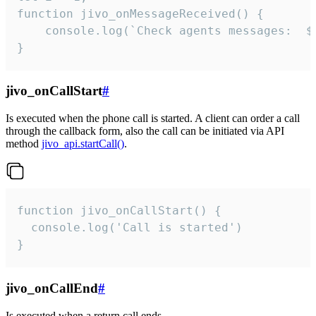
function jivo_onMessageReceived() {

	console.log(`Check agents messages:  ${i++}`)

}
jivo_onCallStart
#
Is executed when the phone call is started. A client can order a call
through the callback form, also the call can be initiated via API
method
jivo_api.startCall()
.
function jivo_onCallStart() {

  console.log('Call is started')

}
jivo_onCallEnd
#
Is executed when a return call ends.