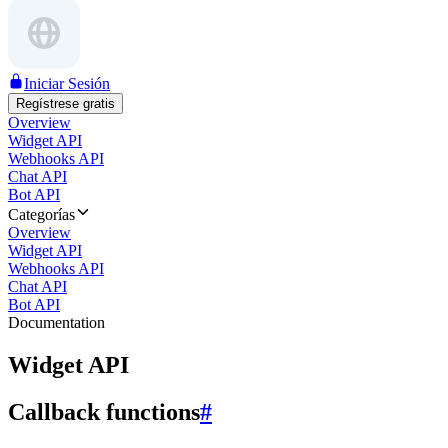
Iniciar Sesión
Regístrese gratis
Overview
Widget API
Webhooks API
Chat API
Bot API
Categorías
Overview
Widget API
Webhooks API
Chat API
Bot API
Documentation
Widget API
Callback functions
#