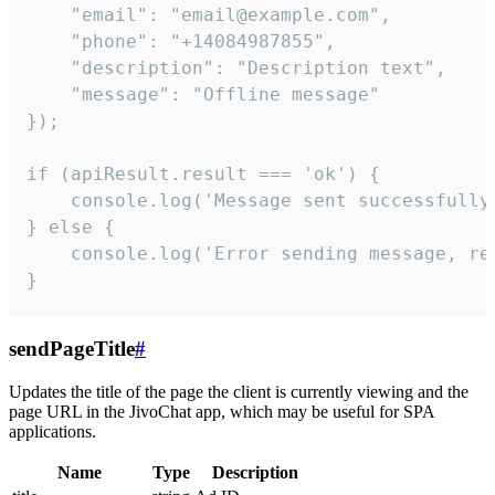
    "email": "email@example.com",

    "phone": "+14084987855",

    "description": "Description text",

    "message": "Offline message"

});

if (apiResult.result === 'ok') {

    console.log('Message sent successfully'
} else {

    console.log('Error sending message, rea
}
sendPageTitle
#
Updates the title of the page the client is currently viewing and the
page URL in the JivoChat app, which may be useful for SPA
applications.
Name
Type
Description