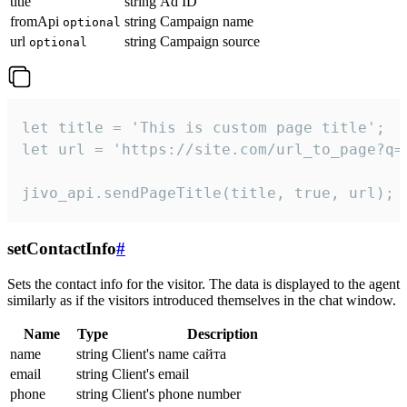
title
string
Ad ID
fromApi
string
Campaign name
optional
url
string
Campaign source
optional
let title = 'This is custom page title';

let url = 'https://site.com/url_to_page?q=p
jivo_api.sendPageTitle(title, true, url);
setContactInfo
#
Sets the contact info for the visitor. The data is displayed to the agent
similarly as if the visitors introduced themselves in the chat window.
Name
Type
Description
name
string
Client's name сайта
email
string
Client's email
phone
string
Client's phone number