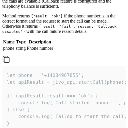
the calls are available (Callback feature is configured and the
telephony balance is sufficient).
Method returns
if the phone number is in the
{result: 'ok'}
correct format and the request to start the call can be made.
Otherwise it returns
{result: 'fail', reason: 'Callback
with the call failure reason details.
disabled'}
Name
Type
Description
phone
string
Phone number
let phone = '+14084987855';

let apiResult = jivo_api.startCall(phone);

if (apiResult.result === 'ok') {

    console.log('Call started, phone: ', ph
} else {

    console.log('Failed to start the call,
}