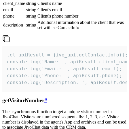
client_name
string
Client's name
email
string
Client's email
phone
string
Client's phone number
Additional information about the client that was
description
string
set with setContactInfo
let apiResult = jivo_api.getContactInfo();

console.log('Name: ', apiResult.client_name
console.log('Email: ', apiResult.email);

console.log('Phone: ', apiResult.phone);

console.log('Description: ', apiResult.des
getVisitorNumber
#
The asynchronous function to get a unique visitor number in
JivoChat. Visitors are numbered sequentially: 1, 2, 3, etc. Visitor
number is displayed in the agent's App and archives and can be used
to associate JivoChat data with the CRM data.