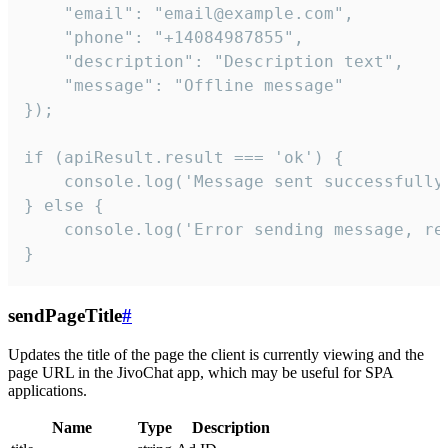
    "email": "email@example.com",

    "phone": "+14084987855",

    "description": "Description text",

    "message": "Offline message"

});

if (apiResult.result === 'ok') {

    console.log('Message sent successfully'
} else {

    console.log('Error sending message, rea
}
sendPageTitle
#
Updates the title of the page the client is currently viewing and the
page URL in the JivoChat app, which may be useful for SPA
applications.
Name
Type
Description