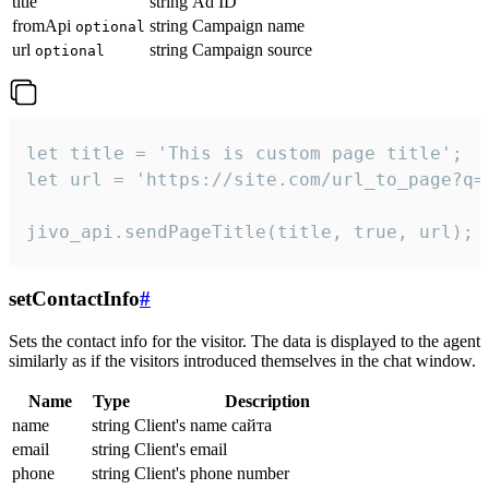
title
string
Ad ID
fromApi
string
Campaign name
optional
url
string
Campaign source
optional
let title = 'This is custom page title';

let url = 'https://site.com/url_to_page?q=p
jivo_api.sendPageTitle(title, true, url);
setContactInfo
#
Sets the contact info for the visitor. The data is displayed to the agent
similarly as if the visitors introduced themselves in the chat window.
Name
Type
Description
name
string
Client's name сайта
email
string
Client's email
phone
string
Client's phone number