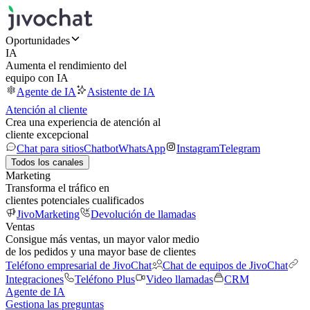
Oportunidades
IA
Aumenta el rendimiento del
equipo con IA
Agente de IA
Asistente de IA
Atención al cliente
Crea una experiencia de atención al
cliente excepcional
Chat para sitios
Chatbot
WhatsApp
Instagram
Telegram
Todos los canales
Marketing
Transforma el tráfico en
clientes potenciales cualificados
JivoMarketing
Devolución de llamadas
Ventas
Consigue más ventas, un mayor valor medio
de los pedidos y una mayor base de clientes
Teléfono empresarial de JivoChat
Chat de equipos de JivoChat
Integraciones
Teléfono Plus
Video llamadas
CRM
Agente de IA
Gestiona las preguntas