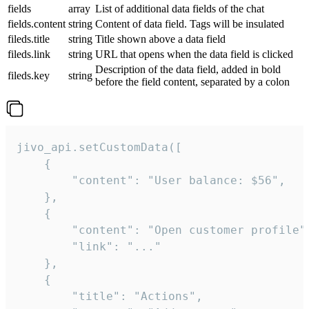
fields
array
List of additional data fields of the chat
fields.content
string
Content of data field. Tags will be insulated
fileds.title
string
Title shown above a data field
fileds.link
string
URL that opens when the data field is clicked
Description of the data field, added in bold
fileds.key
string
before the field content, separated by a colon
jivo_api.setCustomData([

    {

        "content": "User balance: $56",

    },

    {

        "content": "Open customer profile",
        "link": "..."

    },

    {

        "title": "Actions",
