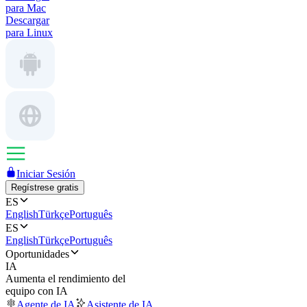
para Mac
Descargar
para Linux
Iniciar Sesión
Regístrese gratis
ES
English
Türkçe
Português
ES
English
Türkçe
Português
Oportunidades
IA
Aumenta el rendimiento del
equipo con IA
Agente de IA
Asistente de IA