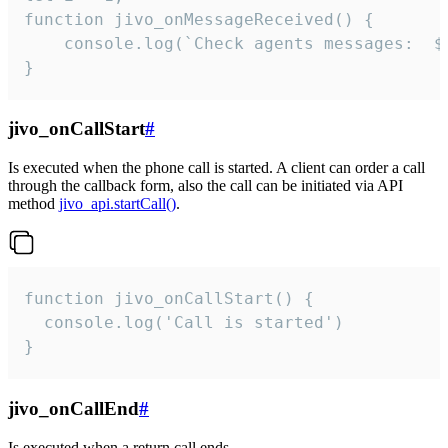
function jivo_onMessageReceived() {

	console.log(`Check agents messages:  ${i++}`)

}
jivo_onCallStart
#
Is executed when the phone call is started. A client can order a call
through the callback form, also the call can be initiated via API
method
jivo_api.startCall()
.
function jivo_onCallStart() {

  console.log('Call is started')

}
jivo_onCallEnd
#
Is executed when a return call ends.