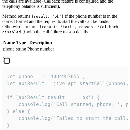
the calls are available (Callback feature is configured and the
telephony balance is sufficient).
Method returns
if the phone number is in the
{result: 'ok'}
correct format and the request to start the call can be made.
Otherwise it returns
{result: 'fail', reason: 'Callback
with the call failure reason details.
disabled'}
Name
Type
Description
phone
string
Phone number
let phone = '+14084987855';

let apiResult = jivo_api.startCall(phone);

if (apiResult.result === 'ok') {

    console.log('Call started, phone: ', ph
} else {

    console.log('Failed to start the call,
}