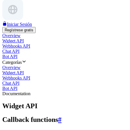
Iniciar Sesión
Regístrese gratis
Overview
Widget API
Webhooks API
Chat API
Bot API
Categorías
Overview
Widget API
Webhooks API
Chat API
Bot API
Documentation
Widget API
Callback functions
#