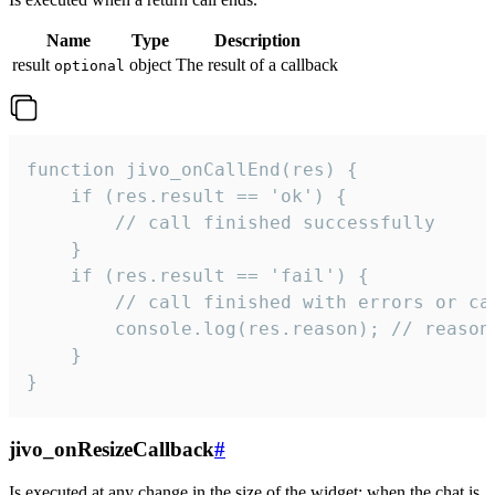
Name
Type
Description
result
object
The result of a callback
optional
function jivo_onCallEnd(res) {

    if (res.result == 'ok') {

        // call finished successfully

    }

    if (res.result == 'fail') {

        // call finished with errors or can
        console.log(res.reason); // reason 
    }

}
jivo_onResizeCallback
#
Is executed at any change in the size of the widget: when the chat is