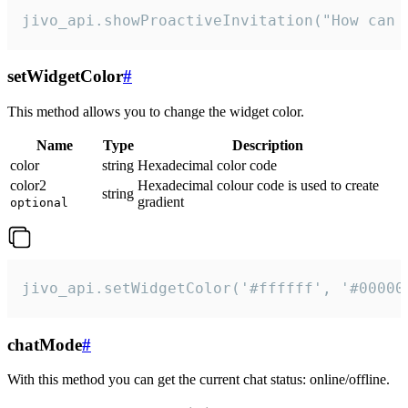
jivo_api.showProactiveInvitation("How can 
setWidgetColor
#
This method allows you to change the widget color.
Name
Type
Description
color
string
Hexadecimal color code
color2
Hexadecimal colour code is used to create
string
gradient
optional
jivo_api.setWidgetColor('#ffffff', '#00000
chatMode
#
With this method you can get the current chat status: online/offline.