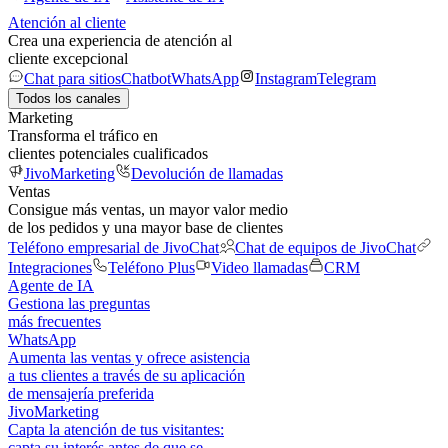
Atención al cliente
Crea una experiencia de atención al
cliente excepcional
Chat para sitios
Chatbot
WhatsApp
Instagram
Telegram
Todos los canales
Marketing
Transforma el tráfico en
clientes potenciales cualificados
JivoMarketing
Devolución de llamadas
Ventas
Consigue más ventas, un mayor valor medio
de los pedidos y una mayor base de clientes
Teléfono empresarial de JivoChat
Chat de equipos de JivoChat
Integraciones
Teléfono Plus
Video llamadas
CRM
Agente de IA
Gestiona las preguntas
más frecuentes
WhatsApp
Aumenta las ventas y ofrece asistencia
a tus clientes a través de su aplicación
de mensajería preferida
JivoMarketing
Capta la atención de tus visitantes:
capta su interés antes de que se