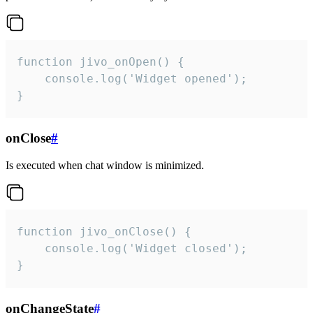
function jivo_onOpen() {

    console.log('Widget opened');

}
onClose
#
Is executed when chat window is minimized.
function jivo_onClose() {

    console.log('Widget closed');

}
onChangeState
#