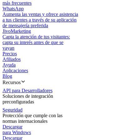
más frecuentes
WhatsApp
Aumenta las ventas y ofrece asistencia
a tus clientes a través de su aplicación
de mensajería preferida
JivoMarketing
Capta la atención de tus visitantes:
capta su interés antes de que se
vayan
Precios
Afiliados
Ayuda
Aplicaciones
Blog
Recursos
API para Desarrolladores
Soluciones de integración
preconfiguradas
Seguridad
Protección que cumple con las
normas internacionales
Descargar
para Windows
Descargar