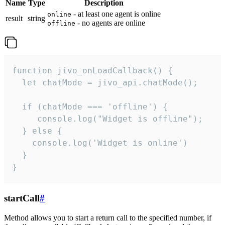
Name
Type
Description
- at least one agent is online
online
result
string
- no agents are online
offline
function jivo_onLoadCallback() {

  let chatMode = jivo_api.chatMode();

  if (chatMode === 'offline') {

     console.log("Widget is offline");

  } else {

    console.log('Widget is online')

  }

}
startCall
#
Method allows you to start a return call to the specified number, if