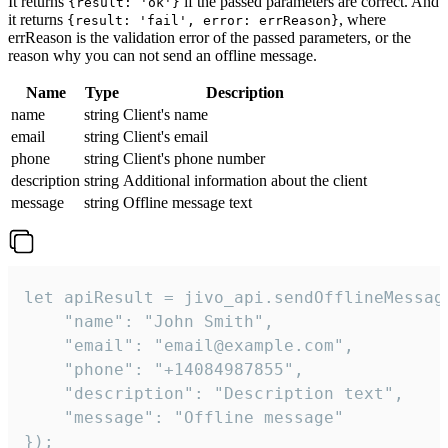
It returns
if the passed parameters are correct. And
{result: 'ok'}
it returns
, where
{result: 'fail', error: errReason}
errReason is the validation error of the passed parameters, or the
reason why you can not send an offline message.
Name
Type
Description
name
string
Client's name
email
string
Client's email
phone
string
Client's phone number
description
string
Additional information about the client
message
string
Offline message text
let apiResult = jivo_api.sendOfflineMessage
    "name": "John Smith",

    "email": "email@example.com",

    "phone": "+14084987855",

    "description": "Description text",

    "message": "Offline message"

});
