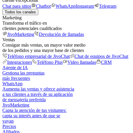
cliente excepcional
Chat para sitios
Chatbot
WhatsApp
Instagram
Telegram
Todos los canales
Marketing
Transforma el tráfico en
clientes potenciales cualificados
JivoMarketing
Devolución de llamadas
Ventas
Consigue más ventas, un mayor valor medio
de los pedidos y una mayor base de clientes
Teléfono empresarial de JivoChat
Chat de equipos de JivoChat
Integraciones
Teléfono Plus
Video llamadas
CRM
Agente de IA
Gestiona las preguntas
más frecuentes
WhatsApp
Aumenta las ventas y ofrece asistencia
a tus clientes a través de su aplicación
de mensajería preferida
JivoMarketing
Capta la atención de tus visitantes:
capta su interés antes de que se
vayan
Precios
Afiliados