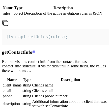
Name
Type
Description
rules
object
Description of the active invitations rules in JSON
jivo_api.setRules(rules);
getContactInfo
#
Returns visitor's contact info from the contacts form as a
contact_info structure. If visitor didn't fill in some fields, the values
there will be
.
null
Name
Type
Description
client_name
string
Client's name
email
string
Client's email
phone
string
Client's phone number
Additional information about the client that was
description
string
set with setContactInfo