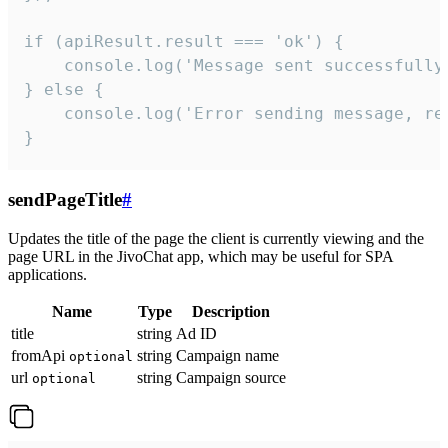
if (apiResult.result === 'ok') {

    console.log('Message sent successfully'
} else {

    console.log('Error sending message, rea
}
sendPageTitle
#
Updates the title of the page the client is currently viewing and the
page URL in the JivoChat app, which may be useful for SPA
applications.
Name
Type
Description
title
string
Ad ID
fromApi
string
Campaign name
optional
url
string
Campaign source
optional