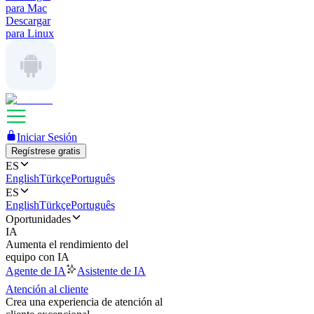
para Mac
Descargar
para Linux
Iniciar Sesión
Regístrese gratis
ES
English
Türkçe
Português
ES
English
Türkçe
Português
Oportunidades
IA
Aumenta el rendimiento del
equipo con IA
Agente de IA
Asistente de IA
Atención al cliente
Crea una experiencia de atención al