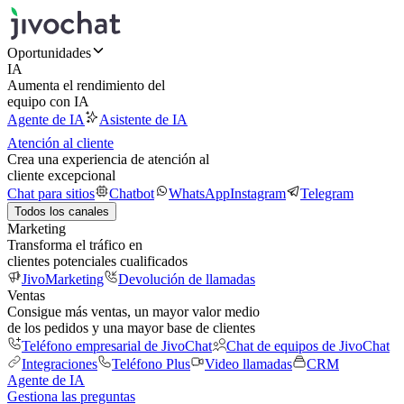
Oportunidades
IA
Aumenta el rendimiento del
equipo con IA
Agente de IA
Asistente de IA
Atención al cliente
Crea una experiencia de atención al
cliente excepcional
Chat para sitios
Chatbot
WhatsApp
Instagram
Telegram
Todos los canales
Marketing
Transforma el tráfico en
clientes potenciales cualificados
JivoMarketing
Devolución de llamadas
Ventas
Consigue más ventas, un mayor valor medio
de los pedidos y una mayor base de clientes
Teléfono empresarial de JivoChat
Chat de equipos de JivoChat
Integraciones
Teléfono Plus
Video llamadas
CRM
Agente de IA
Gestiona las preguntas