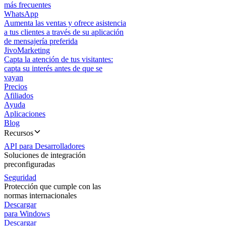
más frecuentes
WhatsApp
Aumenta las ventas y ofrece asistencia
a tus clientes a través de su aplicación
de mensajería preferida
JivoMarketing
Capta la atención de tus visitantes:
capta su interés antes de que se
vayan
Precios
Afiliados
Ayuda
Aplicaciones
Blog
Recursos
API para Desarrolladores
Soluciones de integración
preconfiguradas
Seguridad
Protección que cumple con las
normas internacionales
Descargar
para Windows
Descargar