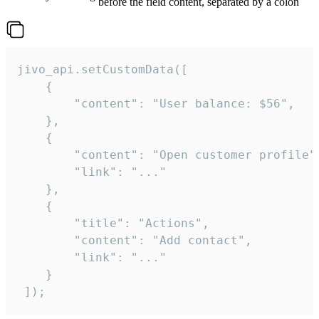
before the field content, separated by a colon
jivo_api.setCustomData([

    {

        "content": "User balance: $56",

    },

    {

        "content": "Open customer profile",
        "link": "..."

    },

    {

        "title": "Actions",

        "content": "Add contact",

        "link": "..."

    }

 ]);