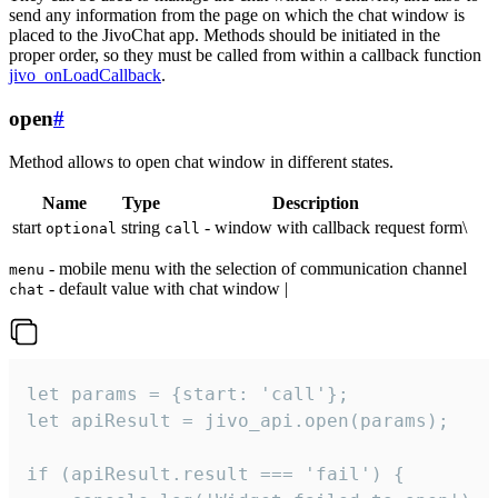
send any information from the page on which the chat window is
placed to the JivoChat app. Methods should be initiated in the
proper order, so they must be called from within a callback function
jivo_onLoadCallback
.
open
#
Method allows to open chat window in different states.
Name
Type
Description
start
string
- window with callback request form\
optional
call
- mobile menu with the selection of communication channel
menu
- default value with chat window |
chat
let params = {start: 'call'};

let apiResult = jivo_api.open(params);

if (apiResult.result === 'fail') {
