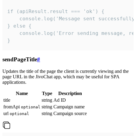
if (apiResult.result === 'ok') {

    console.log('Message sent successfully'
} else {

    console.log('Error sending message, rea
}
sendPageTitle
#
Updates the title of the page the client is currently viewing and the
page URL in the JivoChat app, which may be useful for SPA
applications.
Name
Type
Description
title
string
Ad ID
fromApi
string
Campaign name
optional
url
string
Campaign source
optional