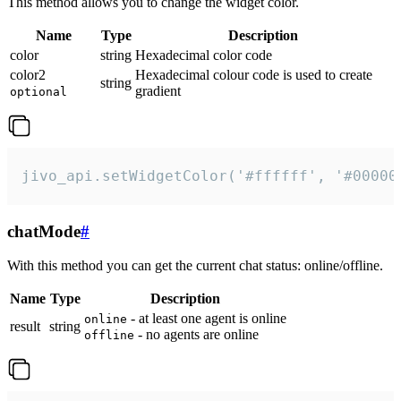
This method allows you to change the widget color.
Name
Type
Description
color
string
Hexadecimal color code
color2
Hexadecimal colour code is used to create
string
gradient
optional
jivo_api.setWidgetColor('#ffffff', '#00000
chatMode
#
With this method you can get the current chat status: online/offline.
Name
Type
Description
- at least one agent is online
online
result
string
- no agents are online
offline