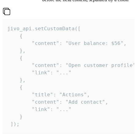
jivo_api.setCustomData([

    {

        "content": "User balance: $56",

    },

    {

        "content": "Open customer profile",
        "link": "..."

    },

    {

        "title": "Actions",

        "content": "Add contact",

        "link": "..."

    }

 ]);