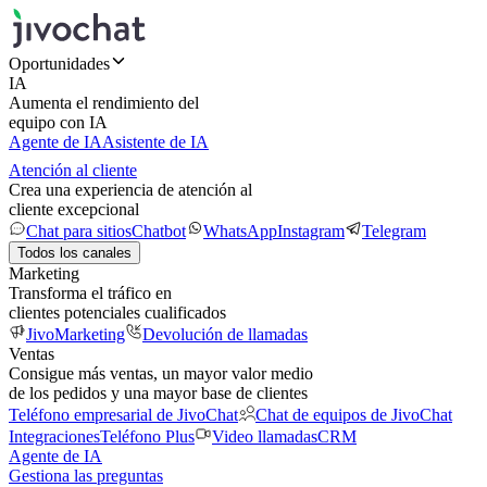
Oportunidades
IA
Aumenta el rendimiento del
equipo con IA
Agente de IA
Asistente de IA
Atención al cliente
Crea una experiencia de atención al
cliente excepcional
Chat para sitios
Chatbot
WhatsApp
Instagram
Telegram
Todos los canales
Marketing
Transforma el tráfico en
clientes potenciales cualificados
JivoMarketing
Devolución de llamadas
Ventas
Consigue más ventas, un mayor valor medio
de los pedidos y una mayor base de clientes
Teléfono empresarial de JivoChat
Chat de equipos de JivoChat
Integraciones
Teléfono Plus
Video llamadas
CRM
Agente de IA
Gestiona las preguntas