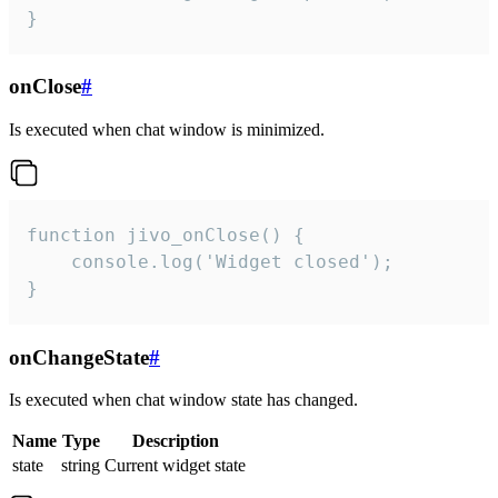
}
onClose
#
Is executed when chat window is minimized.
function jivo_onClose() {

    console.log('Widget closed');

}
onChangeState
#
Is executed when chat window state has changed.
Name
Type
Description
state
string
Current widget state