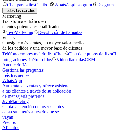
Chat para sitios
Chatbot
WhatsApp
Instagram
Telegram
Todos los canales
Marketing
Transforma el tráfico en
clientes potenciales cualificados
JivoMarketing
Devolución de llamadas
Ventas
Consigue más ventas, un mayor valor medio
de los pedidos y una mayor base de clientes
Teléfono empresarial de JivoChat
Chat de equipos de JivoChat
Integraciones
Teléfono Plus
Video llamadas
CRM
Agente de IA
Gestiona las preguntas
más frecuentes
WhatsApp
Aumenta las ventas y ofrece asistencia
a tus clientes a través de su aplicación
de mensajería preferida
JivoMarketing
Capta la atención de tus visitantes:
capta su interés antes de que se
vayan
Precios
Afiliados