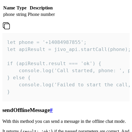
Name
Type
Description
phone
string
Phone number
let phone = '+14084987855';

let apiResult = jivo_api.startCall(phone);

if (apiResult.result === 'ok') {

    console.log('Call started, phone: ', ph
} else {

    console.log('Failed to start the call,
}
sendOfflineMessage
#
With this method you can send a message in the offline chat mode.
It returns
if the passed parameters are correct. And
{result: 'ok'}