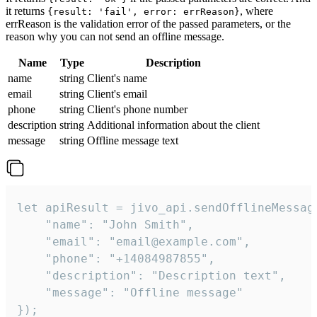
it returns
, where
{result: 'fail', error: errReason}
errReason is the validation error of the passed parameters, or the
reason why you can not send an offline message.
Name
Type
Description
name
string
Client's name
email
string
Client's email
phone
string
Client's phone number
description
string
Additional information about the client
message
string
Offline message text
let apiResult = jivo_api.sendOfflineMessage
    "name": "John Smith",

    "email": "email@example.com",

    "phone": "+14084987855",

    "description": "Description text",

    "message": "Offline message"

});
