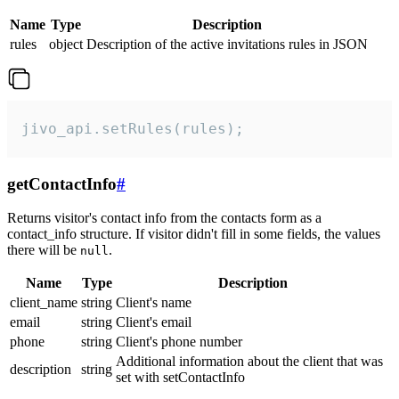
Name
Type
Description
rules
object
Description of the active invitations rules in JSON
jivo_api.setRules(rules);
getContactInfo
#
Returns visitor's contact info from the contacts form as a
contact_info structure. If visitor didn't fill in some fields, the values
there will be
.
null
Name
Type
Description
client_name
string
Client's name
email
string
Client's email
phone
string
Client's phone number
Additional information about the client that was
description
string
set with setContactInfo