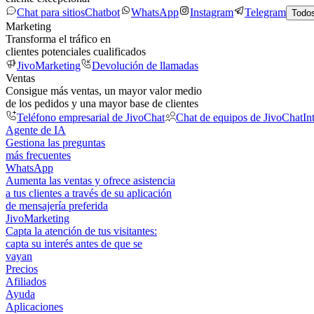
Chat para sitios
Chatbot
WhatsApp
Instagram
Telegram
Todos
Marketing
Transforma el tráfico en
clientes potenciales cualificados
JivoMarketing
Devolución de llamadas
Ventas
Consigue más ventas, un mayor valor medio
de los pedidos y una mayor base de clientes
Teléfono empresarial de JivoChat
Chat de equipos de JivoChat
In
Agente de IA
Gestiona las preguntas
más frecuentes
WhatsApp
Aumenta las ventas y ofrece asistencia
a tus clientes a través de su aplicación
de mensajería preferida
JivoMarketing
Capta la atención de tus visitantes:
capta su interés antes de que se
vayan
Precios
Afiliados
Ayuda
Aplicaciones