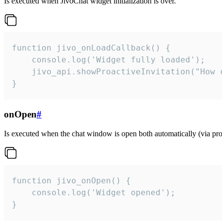
Is executed when JivoChat widget initialization is over.
function jivo_onLoadCallback() {

    console.log('Widget fully loaded');

    jivo_api.showProactiveInvitation("How c
}
onOpen
#
Is executed when the chat window is open both automatically (via proa
function jivo_onOpen() {

    console.log('Widget opened');

}