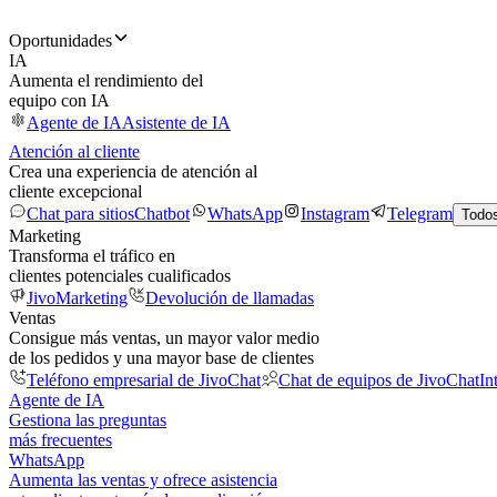
Oportunidades
IA
Aumenta el rendimiento del
equipo con IA
Agente de IA
Asistente de IA
Atención al cliente
Crea una experiencia de atención al
cliente excepcional
Chat para sitios
Chatbot
WhatsApp
Instagram
Telegram
Todos
Marketing
Transforma el tráfico en
clientes potenciales cualificados
JivoMarketing
Devolución de llamadas
Ventas
Consigue más ventas, un mayor valor medio
de los pedidos y una mayor base de clientes
Teléfono empresarial de JivoChat
Chat de equipos de JivoChat
In
Agente de IA
Gestiona las preguntas
más frecuentes
WhatsApp
Aumenta las ventas y ofrece asistencia