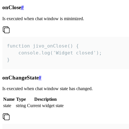
onClose
#
Is executed when chat window is minimized.
function jivo_onClose() {

    console.log('Widget closed');

}
onChangeState
#
Is executed when chat window state has changed.
Name
Type
Description
state
string
Current widget state