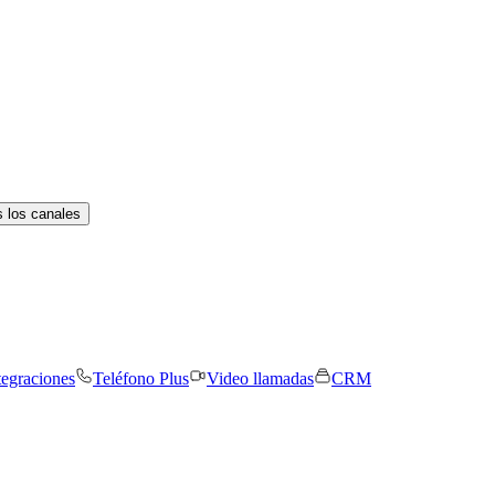
 los canales
tegraciones
Teléfono Plus
Video llamadas
CRM