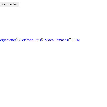
 los canales
tegraciones
Teléfono Plus
Video llamadas
CRM