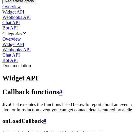
Regístrese gratis
Overview
Widget API
Webhooks API
Chat API
Bot API
Categorías
Overview
Widget API
Webhooks API
Chat API
Bot API
Documentation
Widget API
Callback functions
#
JivoChat executes the functions listed below to report about an event 
jivo_onIntroduction event you can get contact details entered by a clie
onLoadCallback
#