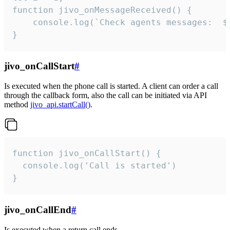
function jivo_onMessageReceived() {

	console.log(`Check agents messages:  ${i++}`)

}
jivo_onCallStart
#
Is executed when the phone call is started. A client can order a call
through the callback form, also the call can be initiated via API
method
jivo_api.startCall()
.
function jivo_onCallStart() {

  console.log('Call is started')

}
jivo_onCallEnd
#
Is executed when a return call ends.