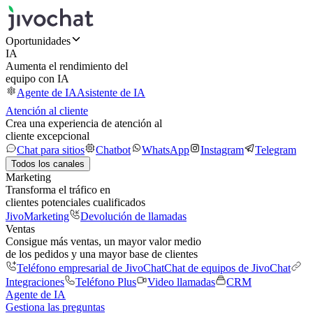
Oportunidades
IA
Aumenta el rendimiento del
equipo con IA
Agente de IA
Asistente de IA
Atención al cliente
Crea una experiencia de atención al
cliente excepcional
Chat para sitios
Chatbot
WhatsApp
Instagram
Telegram
Todos los canales
Marketing
Transforma el tráfico en
clientes potenciales cualificados
JivoMarketing
Devolución de llamadas
Ventas
Consigue más ventas, un mayor valor medio
de los pedidos y una mayor base de clientes
Teléfono empresarial de JivoChat
Chat de equipos de JivoChat
Integraciones
Teléfono Plus
Video llamadas
CRM
Agente de IA
Gestiona las preguntas