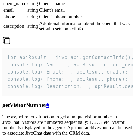
client_name
string
Client's name
email
string
Client's email
phone
string
Client's phone number
Additional information about the client that was
description
string
set with setContactInfo
let apiResult = jivo_api.getContactInfo();

console.log('Name: ', apiResult.client_name
console.log('Email: ', apiResult.email);

console.log('Phone: ', apiResult.phone);

console.log('Description: ', apiResult.des
getVisitorNumber
#
The asynchronous function to get a unique visitor number in
JivoChat. Visitors are numbered sequentially: 1, 2, 3, etc. Visitor
number is displayed in the agent's App and archives and can be used
to associate JivoChat data with the CRM data.