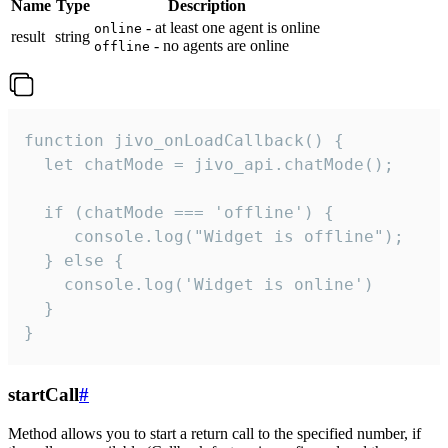
Name
Type
Description
- at least one agent is online
online
result
string
- no agents are online
offline
function jivo_onLoadCallback() {

  let chatMode = jivo_api.chatMode();

  if (chatMode === 'offline') {

     console.log("Widget is offline");

  } else {

    console.log('Widget is online')

  }

}
startCall
#
Method allows you to start a return call to the specified number, if