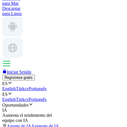
para Mac
Descargar
para Linux
Iniciar Sesión
Regístrese gratis
ES
English
Türkçe
Português
ES
English
Türkçe
Português
Oportunidades
IA
Aumenta el rendimiento del
equipo con IA
Agente de IA
Asistente de IA