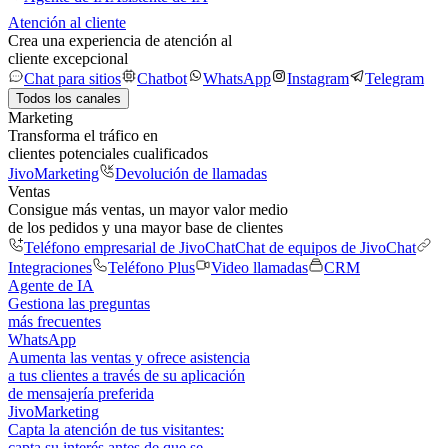
Atención al cliente
Crea una experiencia de atención al
cliente excepcional
Chat para sitios
Chatbot
WhatsApp
Instagram
Telegram
Todos los canales
Marketing
Transforma el tráfico en
clientes potenciales cualificados
JivoMarketing
Devolución de llamadas
Ventas
Consigue más ventas, un mayor valor medio
de los pedidos y una mayor base de clientes
Teléfono empresarial de JivoChat
Chat de equipos de JivoChat
Integraciones
Teléfono Plus
Video llamadas
CRM
Agente de IA
Gestiona las preguntas
más frecuentes
WhatsApp
Aumenta las ventas y ofrece asistencia
a tus clientes a través de su aplicación
de mensajería preferida
JivoMarketing
Capta la atención de tus visitantes:
capta su interés antes de que se