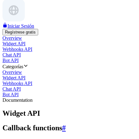
Iniciar Sesión
Regístrese gratis
Overview
Widget API
Webhooks API
Chat API
Bot API
Categorías
Overview
Widget API
Webhooks API
Chat API
Bot API
Documentation
Widget API
Callback functions
#