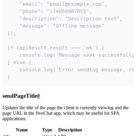
    "email": "email@example.com",

    "phone": "+14084987855",

    "description": "Description text",

    "message": "Offline message"

});

if (apiResult.result === 'ok') {

    console.log('Message sent successfully'
} else {

    console.log('Error sending message, rea
}
sendPageTitle
#
Updates the title of the page the client is currently viewing and the
page URL in the JivoChat app, which may be useful for SPA
applications.
Name
Type
Description