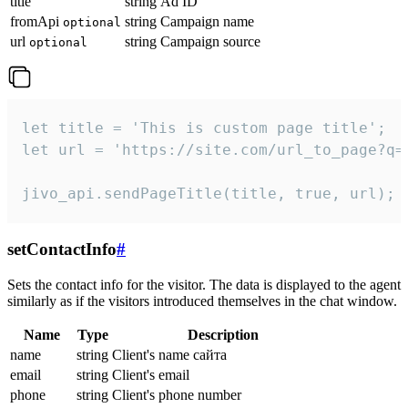
title
string
Ad ID
fromApi
string
Campaign name
optional
url
string
Campaign source
optional
let title = 'This is custom page title';

let url = 'https://site.com/url_to_page?q=p
jivo_api.sendPageTitle(title, true, url);
setContactInfo
#
Sets the contact info for the visitor. The data is displayed to the agent
similarly as if the visitors introduced themselves in the chat window.
Name
Type
Description
name
string
Client's name сайта
email
string
Client's email
phone
string
Client's phone number