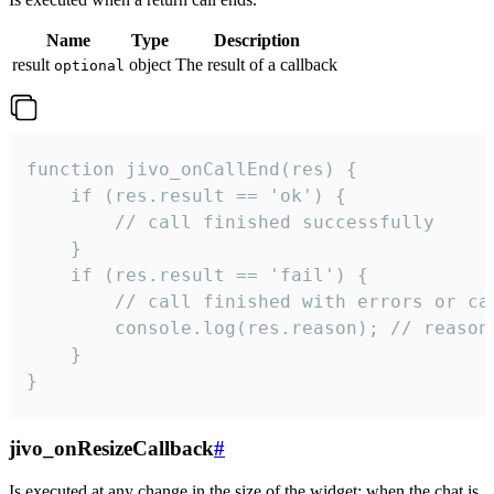
Name
Type
Description
result
object
The result of a callback
optional
function jivo_onCallEnd(res) {

    if (res.result == 'ok') {

        // call finished successfully

    }

    if (res.result == 'fail') {

        // call finished with errors or can
        console.log(res.reason); // reason 
    }

}
jivo_onResizeCallback
#
Is executed at any change in the size of the widget: when the chat is