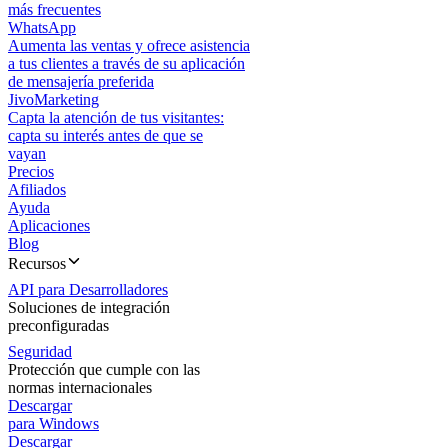
más frecuentes
WhatsApp
Aumenta las ventas y ofrece asistencia
a tus clientes a través de su aplicación
de mensajería preferida
JivoMarketing
Capta la atención de tus visitantes:
capta su interés antes de que se
vayan
Precios
Afiliados
Ayuda
Aplicaciones
Blog
Recursos
API para Desarrolladores
Soluciones de integración
preconfiguradas
Seguridad
Protección que cumple con las
normas internacionales
Descargar
para Windows
Descargar