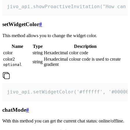
jivo_api.showProactiveInvitation("How can 
setWidgetColor
#
This method allows you to change the widget color.
Name
Type
Description
color
string
Hexadecimal color code
color2
Hexadecimal colour code is used to create
string
gradient
optional
jivo_api.setWidgetColor('#ffffff', '#00000
chatMode
#
With this method you can get the current chat status: online/offline.