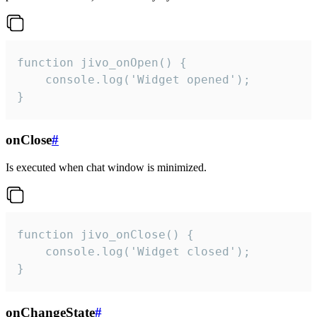
function jivo_onOpen() {

    console.log('Widget opened');

}
onClose
#
Is executed when chat window is minimized.
function jivo_onClose() {

    console.log('Widget closed');

}
onChangeState
#