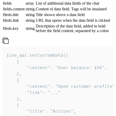
fields
array
List of additional data fields of the chat
fields.content
string
Content of data field. Tags will be insulated
fileds.title
string
Title shown above a data field
fileds.link
string
URL that opens when the data field is clicked
Description of the data field, added in bold
fileds.key
string
before the field content, separated by a colon
jivo_api.setCustomData([

    {

        "content": "User balance: $56",

    },

    {

        "content": "Open customer profile",
        "link": "..."

    },

    {

        "title": "Actions",
