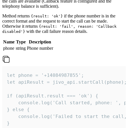
the calls are available (Callback feature is configured and the
telephony balance is sufficient).
Method returns
if the phone number is in the
{result: 'ok'}
correct format and the request to start the call can be made.
Otherwise it returns
{result: 'fail', reason: 'Callback
with the call failure reason details.
disabled'}
Name
Type
Description
phone
string
Phone number
let phone = '+14084987855';

let apiResult = jivo_api.startCall(phone);

if (apiResult.result === 'ok') {

    console.log('Call started, phone: ', ph
} else {

    console.log('Failed to start the call,
}