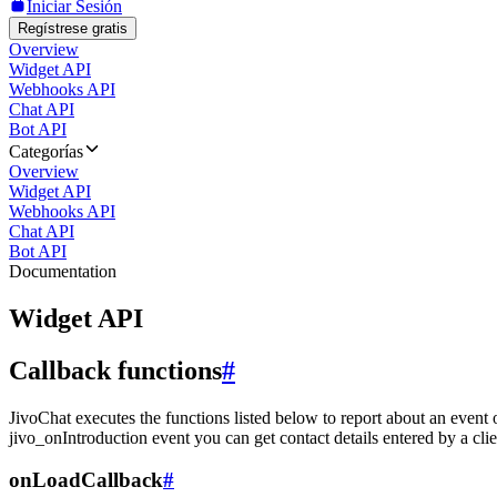
Iniciar Sesión
Regístrese gratis
Overview
Widget API
Webhooks API
Chat API
Bot API
Categorías
Overview
Widget API
Webhooks API
Chat API
Bot API
Documentation
Widget API
Callback functions
#
JivoChat executes the functions listed below to report about an event 
jivo_onIntroduction event you can get contact details entered by a clie
onLoadCallback
#