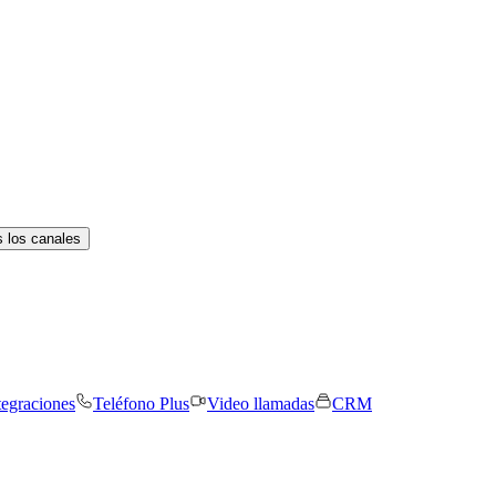
 los canales
tegraciones
Teléfono Plus
Video llamadas
CRM