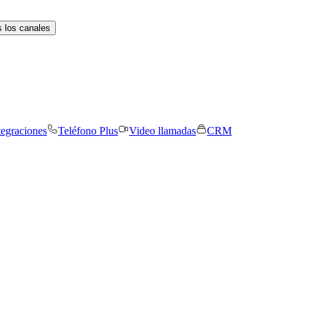
 los canales
tegraciones
Teléfono Plus
Video llamadas
CRM