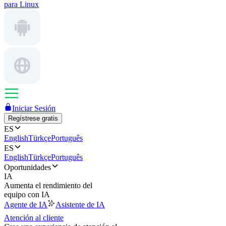
para Linux
Iniciar Sesión
Regístrese gratis
ES
English
Türkçe
Português
ES
English
Türkçe
Português
Oportunidades
IA
Aumenta el rendimiento del
equipo con IA
Agente de IA
Asistente de IA
Atención al cliente