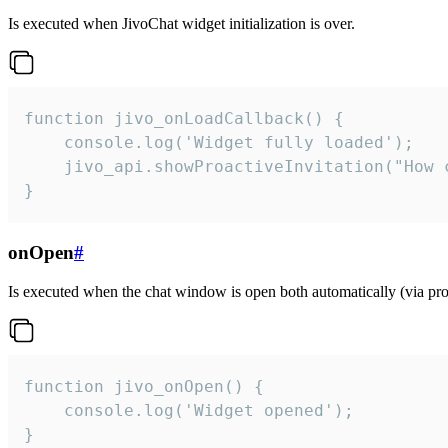
Is executed when JivoChat widget initialization is over.
function jivo_onLoadCallback() {

    console.log('Widget fully loaded');

    jivo_api.showProactiveInvitation("How c
}
onOpen
#
Is executed when the chat window is open both automatically (via proa
function jivo_onOpen() {

    console.log('Widget opened');

}