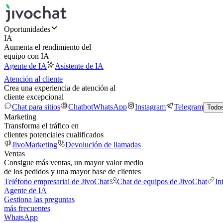
Oportunidades
IA
Aumenta el rendimiento del
equipo con IA
Agente de IA
Asistente de IA
Atención al cliente
Crea una experiencia de atención al
cliente excepcional
Chat para sitios
Chatbot
WhatsApp
Instagram
Telegram
Todos
Marketing
Transforma el tráfico en
clientes potenciales cualificados
JivoMarketing
Devolución de llamadas
Ventas
Consigue más ventas, un mayor valor medio
de los pedidos y una mayor base de clientes
Teléfono empresarial de JivoChat
Chat de equipos de JivoChat
In
Agente de IA
Gestiona las preguntas
más frecuentes
WhatsApp