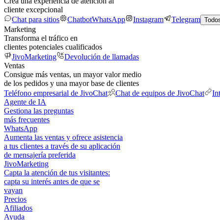
Crea una experiencia de atención al
cliente excepcional
Chat para sitios
Chatbot
WhatsApp
Instagram
Telegram
Todos
Marketing
Transforma el tráfico en
clientes potenciales cualificados
JivoMarketing
Devolución de llamadas
Ventas
Consigue más ventas, un mayor valor medio
de los pedidos y una mayor base de clientes
Teléfono empresarial de JivoChat
Chat de equipos de JivoChat
In
Agente de IA
Gestiona las preguntas
más frecuentes
WhatsApp
Aumenta las ventas y ofrece asistencia
a tus clientes a través de su aplicación
de mensajería preferida
JivoMarketing
Capta la atención de tus visitantes:
capta su interés antes de que se
vayan
Precios
Afiliados
Ayuda