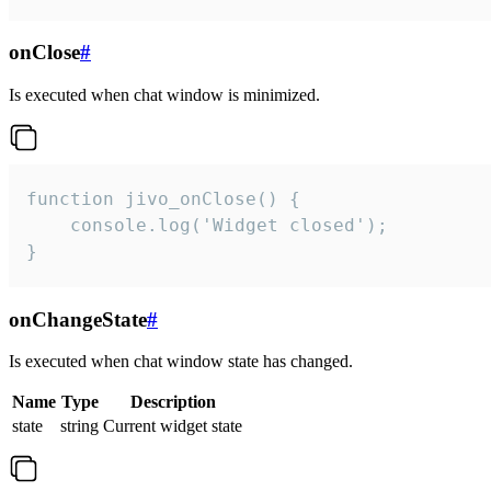
onClose
#
Is executed when chat window is minimized.
function jivo_onClose() {

    console.log('Widget closed');

}
onChangeState
#
Is executed when chat window state has changed.
Name
Type
Description
state
string
Current widget state