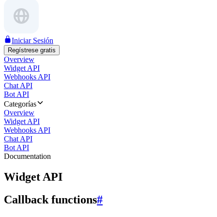
Iniciar Sesión
Regístrese gratis
Overview
Widget API
Webhooks API
Chat API
Bot API
Categorías
Overview
Widget API
Webhooks API
Chat API
Bot API
Documentation
Widget API
Callback functions
#