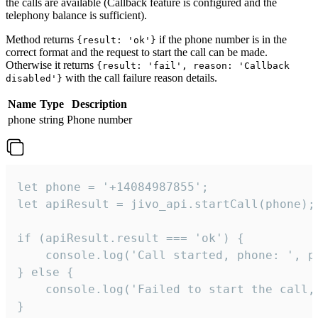
the calls are available (Callback feature is configured and the
telephony balance is sufficient).
Method returns
if the phone number is in the
{result: 'ok'}
correct format and the request to start the call can be made.
Otherwise it returns
{result: 'fail', reason: 'Callback
with the call failure reason details.
disabled'}
Name
Type
Description
phone
string
Phone number
let phone = '+14084987855';

let apiResult = jivo_api.startCall(phone);

if (apiResult.result === 'ok') {

    console.log('Call started, phone: ', ph
} else {

    console.log('Failed to start the call,
}