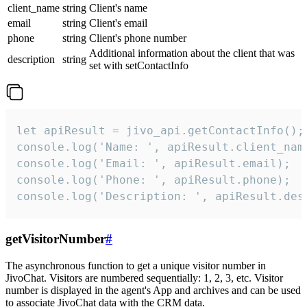
client_name
string
Client's name
email
string
Client's email
phone
string
Client's phone number
Additional information about the client that was
description
string
set with setContactInfo
let apiResult = jivo_api.getContactInfo();

console.log('Name: ', apiResult.client_name
console.log('Email: ', apiResult.email);

console.log('Phone: ', apiResult.phone);

console.log('Description: ', apiResult.des
getVisitorNumber
#
The asynchronous function to get a unique visitor number in
JivoChat. Visitors are numbered sequentially: 1, 2, 3, etc. Visitor
number is displayed in the agent's App and archives and can be used
to associate JivoChat data with the CRM data.