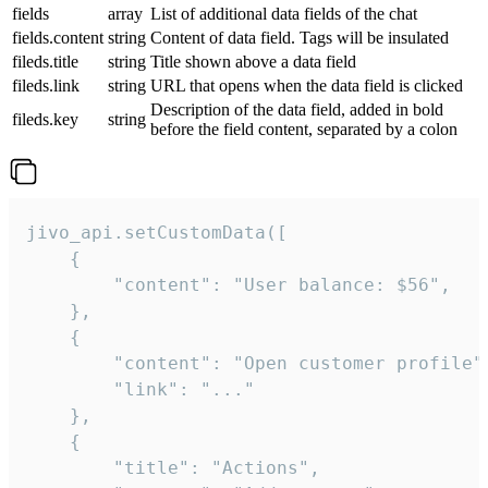
fields
array
List of additional data fields of the chat
fields.content
string
Content of data field. Tags will be insulated
fileds.title
string
Title shown above a data field
fileds.link
string
URL that opens when the data field is clicked
Description of the data field, added in bold
fileds.key
string
before the field content, separated by a colon
jivo_api.setCustomData([

    {

        "content": "User balance: $56",

    },

    {

        "content": "Open customer profile",
        "link": "..."

    },

    {

        "title": "Actions",
