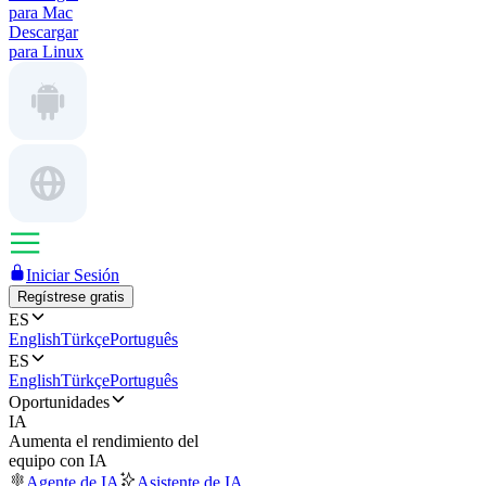
para Mac
Descargar
para Linux
Iniciar Sesión
Regístrese gratis
ES
English
Türkçe
Português
ES
English
Türkçe
Português
Oportunidades
IA
Aumenta el rendimiento del
equipo con IA
Agente de IA
Asistente de IA