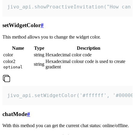
jivo_api.showProactiveInvitation("How can 
setWidgetColor
#
This method allows you to change the widget color.
Name
Type
Description
color
string
Hexadecimal color code
color2
Hexadecimal colour code is used to create
string
gradient
optional
jivo_api.setWidgetColor('#ffffff', '#00000
chatMode
#
With this method you can get the current chat status: online/offline.