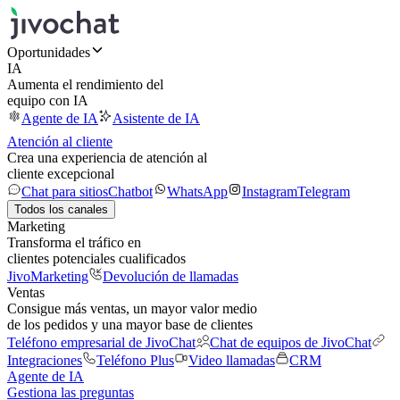
Oportunidades
IA
Aumenta el rendimiento del
equipo con IA
Agente de IA
Asistente de IA
Atención al cliente
Crea una experiencia de atención al
cliente excepcional
Chat para sitios
Chatbot
WhatsApp
Instagram
Telegram
Todos los canales
Marketing
Transforma el tráfico en
clientes potenciales cualificados
JivoMarketing
Devolución de llamadas
Ventas
Consigue más ventas, un mayor valor medio
de los pedidos y una mayor base de clientes
Teléfono empresarial de JivoChat
Chat de equipos de JivoChat
Integraciones
Teléfono Plus
Video llamadas
CRM
Agente de IA
Gestiona las preguntas