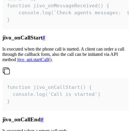
function jivo_onMessageReceived() {

	console.log(`Check agents messages:  ${i++}`)

}
jivo_onCallStart
#
Is executed when the phone call is started. A client can order a call
through the callback form, also the call can be initiated via API
method
jivo_api.startCall()
.
function jivo_onCallStart() {

  console.log('Call is started')

}
jivo_onCallEnd
#
Is executed when a return call ends.