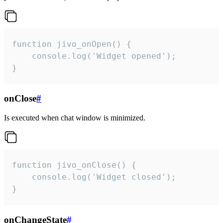
function jivo_onOpen() {

    console.log('Widget opened');

}
onClose
#
Is executed when chat window is minimized.
function jivo_onClose() {

    console.log('Widget closed');

}
onChangeState
#