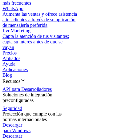
más frecuentes
WhatsApp
Aumenta las ventas y ofrece asistencia
a tus clientes a través de su aplicación
de mensajería preferida
JivoMarketing
Capta la atención de tus visitantes:
capta su interés antes de que se
vayan
Precios
Afiliados
Ayuda
Aplicaciones
Blog
Recursos
API para Desarrolladores
Soluciones de integración
preconfiguradas
Seguridad
Protección que cumple con las
normas internacionales
Descargar
para Windows
Descargar