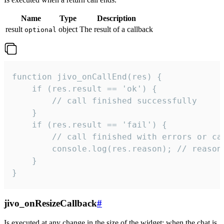
Name
Type
Description
result
object
The result of a callback
optional
function jivo_onCallEnd(res) {

    if (res.result == 'ok') {

        // call finished successfully

    }

    if (res.result == 'fail') {

        // call finished with errors or can
        console.log(res.reason); // reason 
    }

}
jivo_onResizeCallback
#
Is executed at any change in the size of the widget: when the chat is