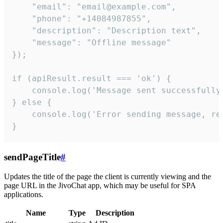
    "email": "email@example.com",

    "phone": "+14084987855",

    "description": "Description text",

    "message": "Offline message"

});

if (apiResult.result === 'ok') {

    console.log('Message sent successfully'
} else {

    console.log('Error sending message, rea
}
sendPageTitle
#
Updates the title of the page the client is currently viewing and the
page URL in the JivoChat app, which may be useful for SPA
applications.
Name
Type
Description