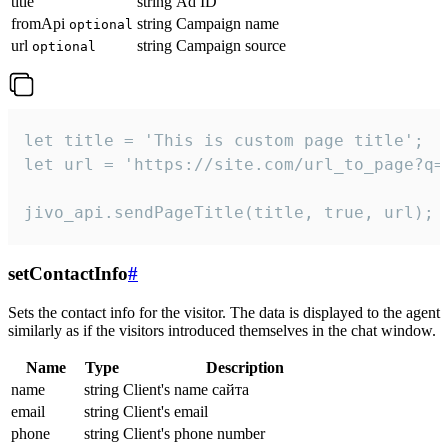
title
string
Ad ID
fromApi
string
Campaign name
optional
url
string
Campaign source
optional
let title = 'This is custom page title';

let url = 'https://site.com/url_to_page?q=p
jivo_api.sendPageTitle(title, true, url);
setContactInfo
#
Sets the contact info for the visitor. The data is displayed to the agent
similarly as if the visitors introduced themselves in the chat window.
Name
Type
Description
name
string
Client's name сайта
email
string
Client's email
phone
string
Client's phone number