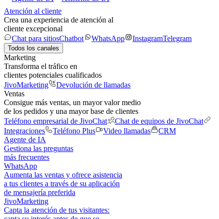
Atención al cliente
Crea una experiencia de atención al
cliente excepcional
Chat para sitios
Chatbot
WhatsApp
Instagram
Telegram
Todos los canales
Marketing
Transforma el tráfico en
clientes potenciales cualificados
JivoMarketing
Devolución de llamadas
Ventas
Consigue más ventas, un mayor valor medio
de los pedidos y una mayor base de clientes
Teléfono empresarial de JivoChat
Chat de equipos de JivoChat
Integraciones
Teléfono Plus
Video llamadas
CRM
Agente de IA
Gestiona las preguntas
más frecuentes
WhatsApp
Aumenta las ventas y ofrece asistencia
a tus clientes a través de su aplicación
de mensajería preferida
JivoMarketing
Capta la atención de tus visitantes:
capta su interés antes de que se