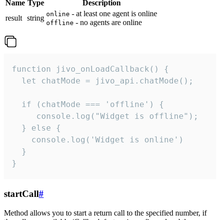
Name
Type
Description
- at least one agent is online
online
result
string
- no agents are online
offline
function jivo_onLoadCallback() {

  let chatMode = jivo_api.chatMode();

  if (chatMode === 'offline') {

     console.log("Widget is offline");

  } else {

    console.log('Widget is online')

  }

}
startCall
#
Method allows you to start a return call to the specified number, if