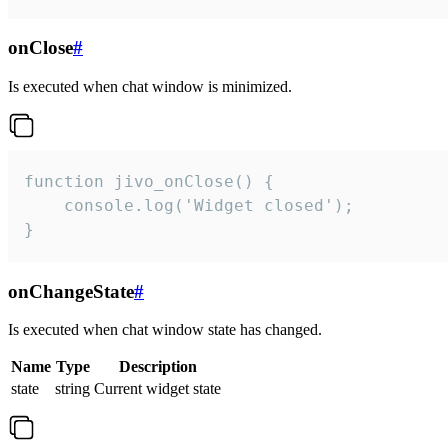
onClose
#
Is executed when chat window is minimized.
function jivo_onClose() {

    console.log('Widget closed');

}
onChangeState
#
Is executed when chat window state has changed.
Name
Type
Description
state
string
Current widget state