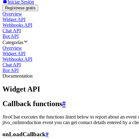
Iniciar Sesión
Regístrese gratis
Overview
Widget API
Webhooks API
Chat API
Bot API
Categorías
Overview
Widget API
Webhooks API
Chat API
Bot API
Documentation
Widget API
Callback functions
#
JivoChat executes the functions listed below to report about an event 
jivo_onIntroduction event you can get contact details entered by a clie
onLoadCallback
#