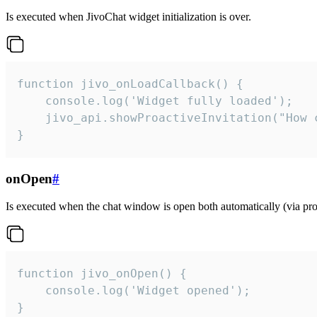
Is executed when JivoChat widget initialization is over.
function jivo_onLoadCallback() {

    console.log('Widget fully loaded');

    jivo_api.showProactiveInvitation("How c
}
onOpen
#
Is executed when the chat window is open both automatically (via proa
function jivo_onOpen() {

    console.log('Widget opened');

}