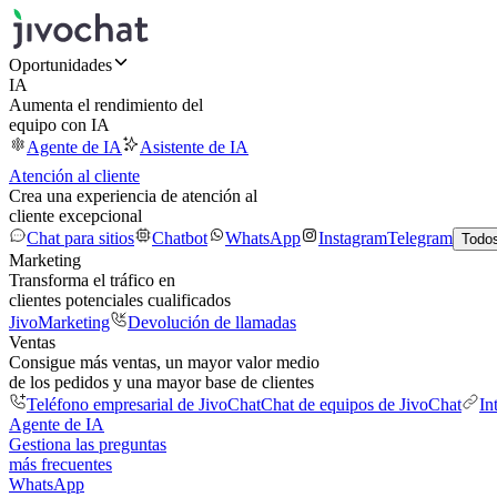
Oportunidades
IA
Aumenta el rendimiento del
equipo con IA
Agente de IA
Asistente de IA
Atención al cliente
Crea una experiencia de atención al
cliente excepcional
Chat para sitios
Chatbot
WhatsApp
Instagram
Telegram
Todos
Marketing
Transforma el tráfico en
clientes potenciales cualificados
JivoMarketing
Devolución de llamadas
Ventas
Consigue más ventas, un mayor valor medio
de los pedidos y una mayor base de clientes
Teléfono empresarial de JivoChat
Chat de equipos de JivoChat
In
Agente de IA
Gestiona las preguntas
más frecuentes
WhatsApp