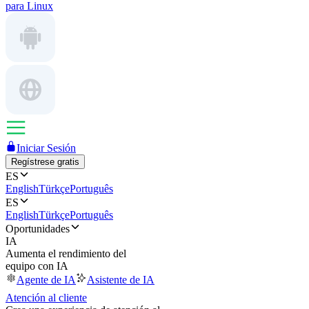
para Linux
Iniciar Sesión
Regístrese gratis
ES
English
Türkçe
Português
ES
English
Türkçe
Português
Oportunidades
IA
Aumenta el rendimiento del
equipo con IA
Agente de IA
Asistente de IA
Atención al cliente