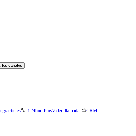
 los canales
tegraciones
Teléfono Plus
Video llamadas
CRM