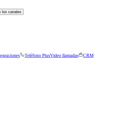
 los canales
tegraciones
Teléfono Plus
Video llamadas
CRM