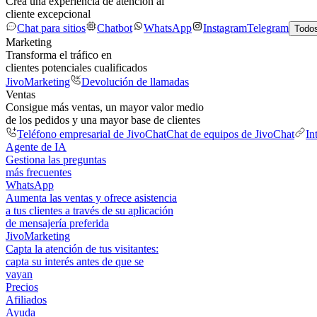
Crea una experiencia de atención al
cliente excepcional
Chat para sitios
Chatbot
WhatsApp
Instagram
Telegram
Todos
Marketing
Transforma el tráfico en
clientes potenciales cualificados
JivoMarketing
Devolución de llamadas
Ventas
Consigue más ventas, un mayor valor medio
de los pedidos y una mayor base de clientes
Teléfono empresarial de JivoChat
Chat de equipos de JivoChat
In
Agente de IA
Gestiona las preguntas
más frecuentes
WhatsApp
Aumenta las ventas y ofrece asistencia
a tus clientes a través de su aplicación
de mensajería preferida
JivoMarketing
Capta la atención de tus visitantes:
capta su interés antes de que se
vayan
Precios
Afiliados
Ayuda