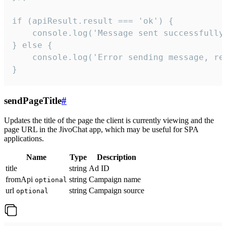
if (apiResult.result === 'ok') {

    console.log('Message sent successfully'
} else {

    console.log('Error sending message, rea
}
sendPageTitle
#
Updates the title of the page the client is currently viewing and the
page URL in the JivoChat app, which may be useful for SPA
applications.
Name
Type
Description
title
string
Ad ID
fromApi
string
Campaign name
optional
url
string
Campaign source
optional