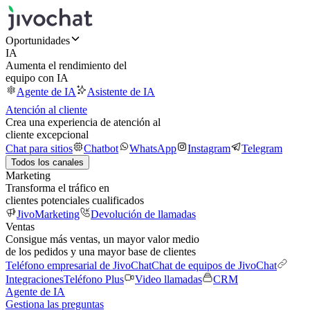
Oportunidades
IA
Aumenta el rendimiento del
equipo con IA
Agente de IA
Asistente de IA
Atención al cliente
Crea una experiencia de atención al
cliente excepcional
Chat para sitios
Chatbot
WhatsApp
Instagram
Telegram
Todos los canales
Marketing
Transforma el tráfico en
clientes potenciales cualificados
JivoMarketing
Devolución de llamadas
Ventas
Consigue más ventas, un mayor valor medio
de los pedidos y una mayor base de clientes
Teléfono empresarial de JivoChat
Chat de equipos de JivoChat
Integraciones
Teléfono Plus
Video llamadas
CRM
Agente de IA
Gestiona las preguntas