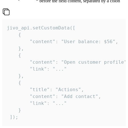
before the field content, separated by a colon
jivo_api.setCustomData([

    {

        "content": "User balance: $56",

    },

    {

        "content": "Open customer profile",
        "link": "..."

    },

    {

        "title": "Actions",

        "content": "Add contact",

        "link": "..."

    }

 ]);