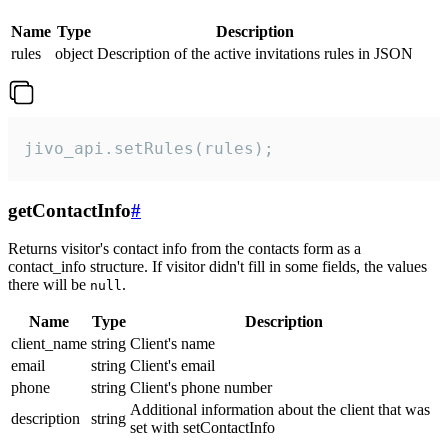
Name
Type
Description
rules
object
Description of the active invitations rules in JSON
jivo_api.setRules(rules);
getContactInfo
#
Returns visitor's contact info from the contacts form as a
contact_info structure. If visitor didn't fill in some fields, the values
there will be
.
null
Name
Type
Description
client_name
string
Client's name
email
string
Client's email
phone
string
Client's phone number
Additional information about the client that was
description
string
set with setContactInfo