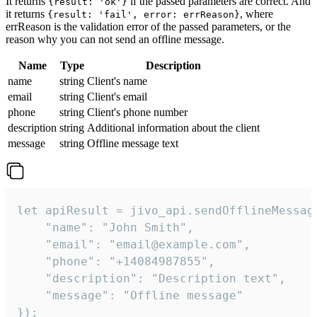
It returns
if the passed parameters are correct. And
{result: 'ok'}
it returns
, where
{result: 'fail', error: errReason}
errReason is the validation error of the passed parameters, or the
reason why you can not send an offline message.
Name
Type
Description
name
string
Client's name
email
string
Client's email
phone
string
Client's phone number
description
string
Additional information about the client
message
string
Offline message text
let apiResult = jivo_api.sendOfflineMessage
    "name": "John Smith",

    "email": "email@example.com",

    "phone": "+14084987855",

    "description": "Description text",

    "message": "Offline message"

});
