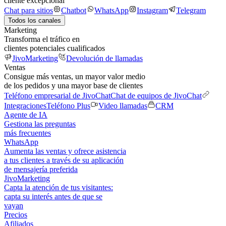
cliente excepcional
Chat para sitios
Chatbot
WhatsApp
Instagram
Telegram
Todos los canales
Marketing
Transforma el tráfico en
clientes potenciales cualificados
JivoMarketing
Devolución de llamadas
Ventas
Consigue más ventas, un mayor valor medio
de los pedidos y una mayor base de clientes
Teléfono empresarial de JivoChat
Chat de equipos de JivoChat
Integraciones
Teléfono Plus
Video llamadas
CRM
Agente de IA
Gestiona las preguntas
más frecuentes
WhatsApp
Aumenta las ventas y ofrece asistencia
a tus clientes a través de su aplicación
de mensajería preferida
JivoMarketing
Capta la atención de tus visitantes:
capta su interés antes de que se
vayan
Precios
Afiliados