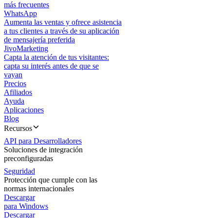
más frecuentes
WhatsApp
Aumenta las ventas y ofrece asistencia
a tus clientes a través de su aplicación
de mensajería preferida
JivoMarketing
Capta la atención de tus visitantes:
capta su interés antes de que se
vayan
Precios
Afiliados
Ayuda
Aplicaciones
Blog
Recursos
API para Desarrolladores
Soluciones de integración
preconfiguradas
Seguridad
Protección que cumple con las
normas internacionales
Descargar
para Windows
Descargar