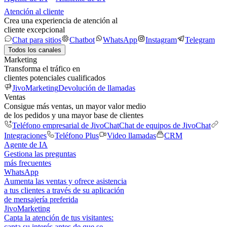
Atención al cliente
Crea una experiencia de atención al
cliente excepcional
Chat para sitios
Chatbot
WhatsApp
Instagram
Telegram
Todos los canales
Marketing
Transforma el tráfico en
clientes potenciales cualificados
JivoMarketing
Devolución de llamadas
Ventas
Consigue más ventas, un mayor valor medio
de los pedidos y una mayor base de clientes
Teléfono empresarial de JivoChat
Chat de equipos de JivoChat
Integraciones
Teléfono Plus
Video llamadas
CRM
Agente de IA
Gestiona las preguntas
más frecuentes
WhatsApp
Aumenta las ventas y ofrece asistencia
a tus clientes a través de su aplicación
de mensajería preferida
JivoMarketing
Capta la atención de tus visitantes:
capta su interés antes de que se