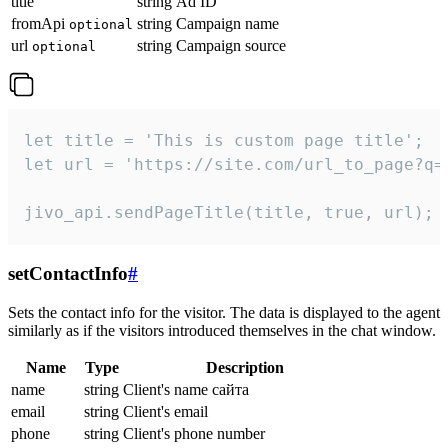
title
string
Ad ID
fromApi
string
Campaign name
optional
url
string
Campaign source
optional
let title = 'This is custom page title';

let url = 'https://site.com/url_to_page?q=p
jivo_api.sendPageTitle(title, true, url);
setContactInfo
#
Sets the contact info for the visitor. The data is displayed to the agent
similarly as if the visitors introduced themselves in the chat window.
Name
Type
Description
name
string
Client's name сайта
email
string
Client's email
phone
string
Client's phone number