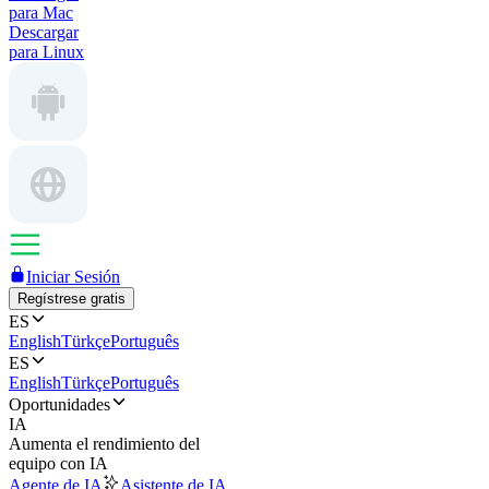
para Mac
Descargar
para Linux
Iniciar Sesión
Regístrese gratis
ES
English
Türkçe
Português
ES
English
Türkçe
Português
Oportunidades
IA
Aumenta el rendimiento del
equipo con IA
Agente de IA
Asistente de IA