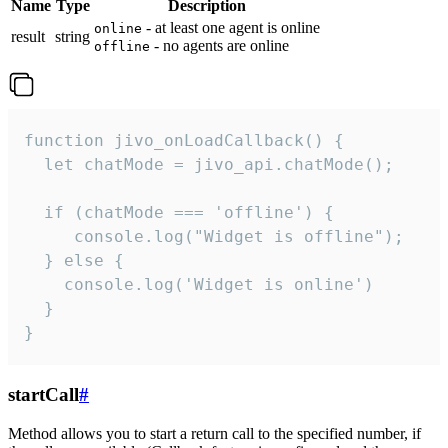
Name
Type
Description
- at least one agent is online
online
result
string
- no agents are online
offline
function jivo_onLoadCallback() {

  let chatMode = jivo_api.chatMode();

  if (chatMode === 'offline') {

     console.log("Widget is offline");

  } else {

    console.log('Widget is online')

  }

}
startCall
#
Method allows you to start a return call to the specified number, if