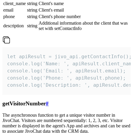
client_name
string
Client's name
email
string
Client's email
phone
string
Client's phone number
Additional information about the client that was
description
string
set with setContactInfo
let apiResult = jivo_api.getContactInfo();

console.log('Name: ', apiResult.client_name
console.log('Email: ', apiResult.email);

console.log('Phone: ', apiResult.phone);

console.log('Description: ', apiResult.des
getVisitorNumber
#
The asynchronous function to get a unique visitor number in
JivoChat. Visitors are numbered sequentially: 1, 2, 3, etc. Visitor
number is displayed in the agent's App and archives and can be used
to associate JivoChat data with the CRM data.