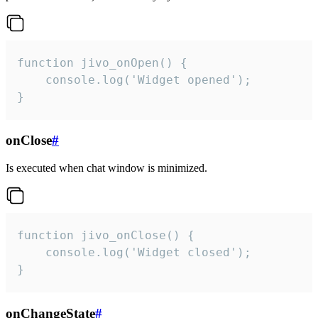
function jivo_onOpen() {

    console.log('Widget opened');

}
onClose
#
Is executed when chat window is minimized.
function jivo_onClose() {

    console.log('Widget closed');

}
onChangeState
#