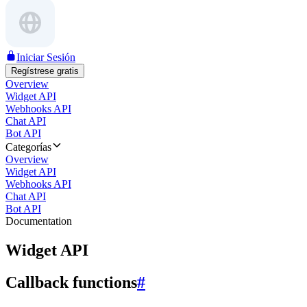
Iniciar Sesión
Regístrese gratis
Overview
Widget API
Webhooks API
Chat API
Bot API
Categorías
Overview
Widget API
Webhooks API
Chat API
Bot API
Documentation
Widget API
Callback functions
#