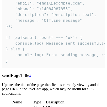
    "email": "email@example.com",

    "phone": "+14084987855",

    "description": "Description text",

    "message": "Offline message"

});

if (apiResult.result === 'ok') {

    console.log('Message sent successfully'
} else {

    console.log('Error sending message, rea
}
sendPageTitle
#
Updates the title of the page the client is currently viewing and the
page URL in the JivoChat app, which may be useful for SPA
applications.
Name
Type
Description