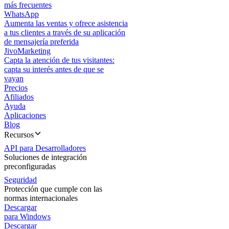
más frecuentes
WhatsApp
Aumenta las ventas y ofrece asistencia
a tus clientes a través de su aplicación
de mensajería preferida
JivoMarketing
Capta la atención de tus visitantes:
capta su interés antes de que se
vayan
Precios
Afiliados
Ayuda
Aplicaciones
Blog
Recursos
API para Desarrolladores
Soluciones de integración
preconfiguradas
Seguridad
Protección que cumple con las
normas internacionales
Descargar
para Windows
Descargar