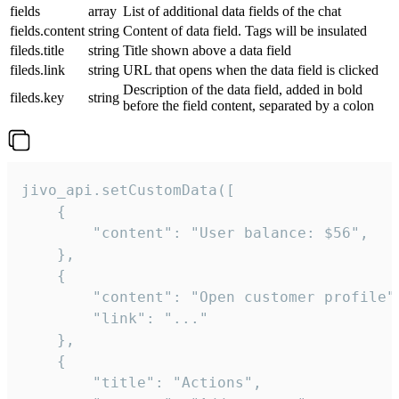
fields
array
List of additional data fields of the chat
fields.content
string
Content of data field. Tags will be insulated
fileds.title
string
Title shown above a data field
fileds.link
string
URL that opens when the data field is clicked
Description of the data field, added in bold
fileds.key
string
before the field content, separated by a colon
jivo_api.setCustomData([

    {

        "content": "User balance: $56",

    },

    {

        "content": "Open customer profile",
        "link": "..."

    },

    {

        "title": "Actions",
