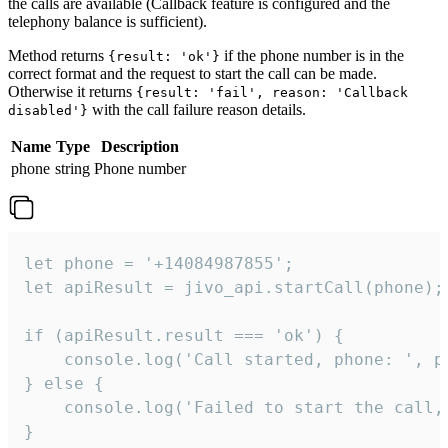
the calls are available (Callback feature is configured and the
telephony balance is sufficient).
Method returns
if the phone number is in the
{result: 'ok'}
correct format and the request to start the call can be made.
Otherwise it returns
{result: 'fail', reason: 'Callback
with the call failure reason details.
disabled'}
Name
Type
Description
phone
string
Phone number
let phone = '+14084987855';

let apiResult = jivo_api.startCall(phone);

if (apiResult.result === 'ok') {

    console.log('Call started, phone: ', ph
} else {

    console.log('Failed to start the call,
}