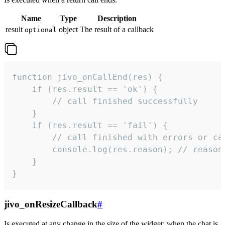
Name
Type
Description
result
object
The result of a callback
optional
function jivo_onCallEnd(res) {

    if (res.result == 'ok') {

        // call finished successfully

    }

    if (res.result == 'fail') {

        // call finished with errors or can
        console.log(res.reason); // reason 
    }

}
jivo_onResizeCallback
#
Is executed at any change in the size of the widget: when the chat is