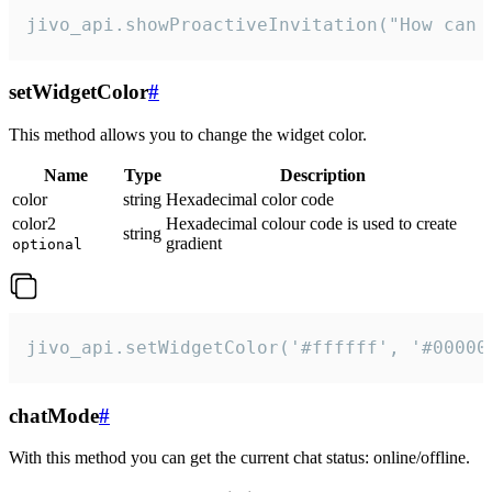
jivo_api.showProactiveInvitation("How can 
setWidgetColor
#
This method allows you to change the widget color.
Name
Type
Description
color
string
Hexadecimal color code
color2
Hexadecimal colour code is used to create
string
gradient
optional
jivo_api.setWidgetColor('#ffffff', '#00000
chatMode
#
With this method you can get the current chat status: online/offline.