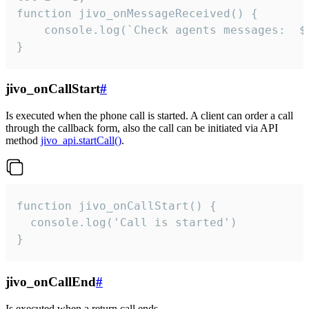
function jivo_onMessageReceived() {

	console.log(`Check agents messages:  ${i++}`)

}
jivo_onCallStart
#
Is executed when the phone call is started. A client can order a call
through the callback form, also the call can be initiated via API
method
jivo_api.startCall()
.
function jivo_onCallStart() {

  console.log('Call is started')

}
jivo_onCallEnd
#
Is executed when a return call ends.