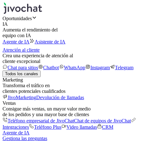
Oportunidades
IA
Aumenta el rendimiento del
equipo con IA
Agente de IA
Asistente de IA
Atención al cliente
Crea una experiencia de atención al
cliente excepcional
Chat para sitios
Chatbot
WhatsApp
Instagram
Telegram
Todos los canales
Marketing
Transforma el tráfico en
clientes potenciales cualificados
JivoMarketing
Devolución de llamadas
Ventas
Consigue más ventas, un mayor valor medio
de los pedidos y una mayor base de clientes
Teléfono empresarial de JivoChat
Chat de equipos de JivoChat
Integraciones
Teléfono Plus
Video llamadas
CRM
Agente de IA
Gestiona las preguntas