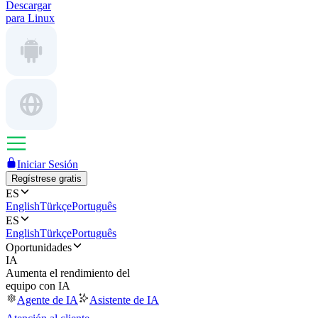
Descargar
para Linux
Iniciar Sesión
Regístrese gratis
ES
English
Türkçe
Português
ES
English
Türkçe
Português
Oportunidades
IA
Aumenta el rendimiento del
equipo con IA
Agente de IA
Asistente de IA