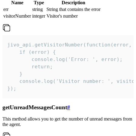
Name
Type
Description
err
string
String that contains the error
visitorNumber
integer
Visitor's number
jivo_api.getVisitorNumber(function(error, v
    if (error) {

        console.log('Error: ', error);

        return;

    }  

    console.log('Visitor number: ', visitor
});
getUnreadMessagesCount
#
This method allows you to get the number of unread messages from
the agent.