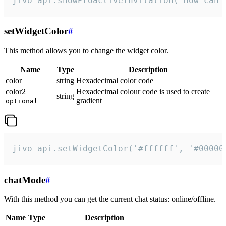
jivo_api.showProactiveInvitation("How can 
setWidgetColor
#
This method allows you to change the widget color.
Name
Type
Description
color
string
Hexadecimal color code
color2
Hexadecimal colour code is used to create
string
gradient
optional
jivo_api.setWidgetColor('#ffffff', '#00000
chatMode
#
With this method you can get the current chat status: online/offline.
Name
Type
Description