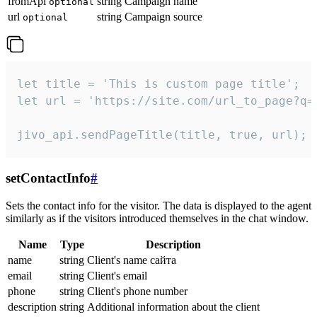
fromApi
string
Campaign name
optional
url
string
Campaign source
optional
let title = 'This is custom page title';

let url = 'https://site.com/url_to_page?q=p
jivo_api.sendPageTitle(title, true, url);
setContactInfo
#
Sets the contact info for the visitor. The data is displayed to the agent
similarly as if the visitors introduced themselves in the chat window.
Name
Type
Description
name
string
Client's name сайта
email
string
Client's email
phone
string
Client's phone number
description
string
Additional information about the client