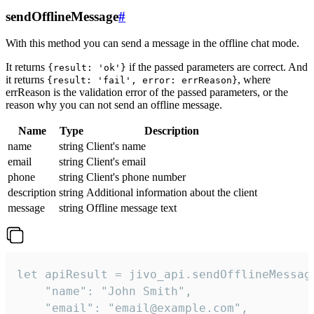
sendOfflineMessage
#
With this method you can send a message in the offline chat mode.
It returns
if the passed parameters are correct. And
{result: 'ok'}
it returns
, where
{result: 'fail', error: errReason}
errReason is the validation error of the passed parameters, or the
reason why you can not send an offline message.
Name
Type
Description
name
string
Client's name
email
string
Client's email
phone
string
Client's phone number
description
string
Additional information about the client
message
string
Offline message text
let apiResult = jivo_api.sendOfflineMessage
    "name": "John Smith",

    "email": "email@example.com",
