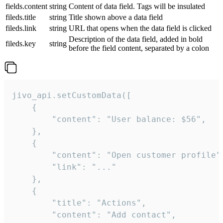
fields.content
string
Content of data field. Tags will be insulated
fileds.title
string
Title shown above a data field
fileds.link
string
URL that opens when the data field is clicked
Description of the data field, added in bold
fileds.key
string
before the field content, separated by a colon
jivo_api.setCustomData([

    {

        "content": "User balance: $56",

    },

    {

        "content": "Open customer profile",
        "link": "..."

    },

    {

        "title": "Actions",

        "content": "Add contact",
