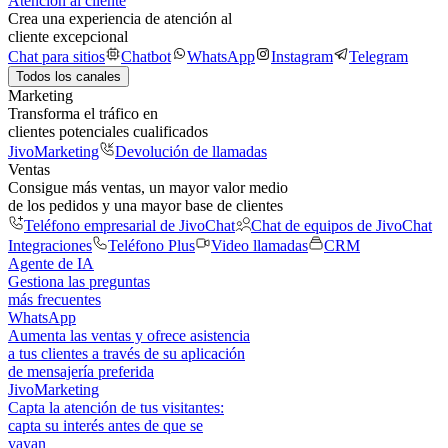
Atención al cliente
Crea una experiencia de atención al
cliente excepcional
Chat para sitios
Chatbot
WhatsApp
Instagram
Telegram
Todos los canales
Marketing
Transforma el tráfico en
clientes potenciales cualificados
JivoMarketing
Devolución de llamadas
Ventas
Consigue más ventas, un mayor valor medio
de los pedidos y una mayor base de clientes
Teléfono empresarial de JivoChat
Chat de equipos de JivoChat
Integraciones
Teléfono Plus
Video llamadas
CRM
Agente de IA
Gestiona las preguntas
más frecuentes
WhatsApp
Aumenta las ventas y ofrece asistencia
a tus clientes a través de su aplicación
de mensajería preferida
JivoMarketing
Capta la atención de tus visitantes:
capta su interés antes de que se
vayan