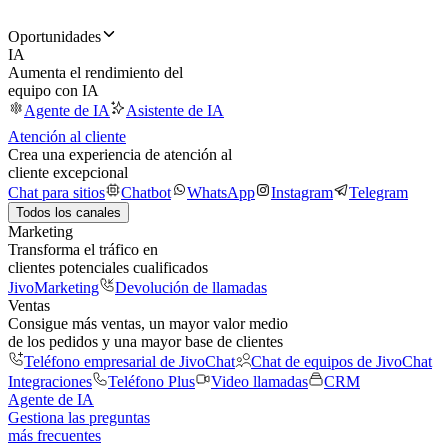
Oportunidades
IA
Aumenta el rendimiento del
equipo con IA
Agente de IA
Asistente de IA
Atención al cliente
Crea una experiencia de atención al
cliente excepcional
Chat para sitios
Chatbot
WhatsApp
Instagram
Telegram
Todos los canales
Marketing
Transforma el tráfico en
clientes potenciales cualificados
JivoMarketing
Devolución de llamadas
Ventas
Consigue más ventas, un mayor valor medio
de los pedidos y una mayor base de clientes
Teléfono empresarial de JivoChat
Chat de equipos de JivoChat
Integraciones
Teléfono Plus
Video llamadas
CRM
Agente de IA
Gestiona las preguntas
más frecuentes