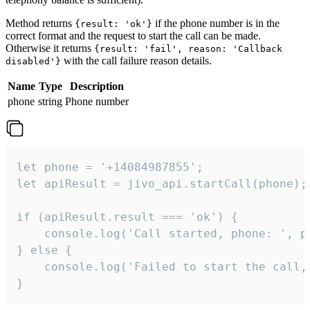
Method returns
if the phone number is in the
{result: 'ok'}
correct format and the request to start the call can be made.
Otherwise it returns
{result: 'fail', reason: 'Callback
with the call failure reason details.
disabled'}
Name
Type
Description
phone
string
Phone number
let phone = '+14084987855';

let apiResult = jivo_api.startCall(phone);

if (apiResult.result === 'ok') {

    console.log('Call started, phone: ', ph
} else {

    console.log('Failed to start the call,
}