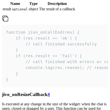
Name
Type
Description
result
object
The result of a callback
optional
function jivo_onCallEnd(res) {

    if (res.result == 'ok') {

        // call finished successfully

    }

    if (res.result == 'fail') {

        // call finished with errors or can
        console.log(res.reason); // reason 
    }

}
jivo_onResizeCallback
#
Is executed at any change in the size of the widget: when the chat is
open, closed or dragged by a user. This function can be used for