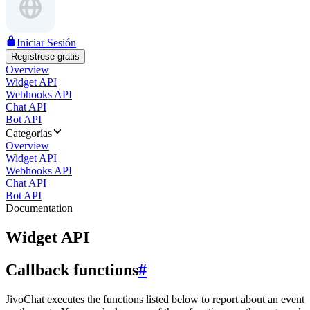
Iniciar Sesión
Regístrese gratis
Overview
Widget API
Webhooks API
Chat API
Bot API
Categorías
Overview
Widget API
Webhooks API
Chat API
Bot API
Documentation
Widget API
Callback functions
#
JivoChat executes the functions listed below to report about an event