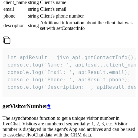
client_name
string
Client's name
email
string
Client's email
phone
string
Client's phone number
Additional information about the client that was
description
string
set with setContactInfo
let apiResult = jivo_api.getContactInfo();

console.log('Name: ', apiResult.client_name
console.log('Email: ', apiResult.email);

console.log('Phone: ', apiResult.phone);

console.log('Description: ', apiResult.des
getVisitorNumber
#
The asynchronous function to get a unique visitor number in
JivoChat. Visitors are numbered sequentially: 1, 2, 3, etc. Visitor
number is displayed in the agent's App and archives and can be used
to associate JivoChat data with the CRM data.