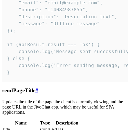
    "email": "email@example.com",

    "phone": "+14084987855",

    "description": "Description text",

    "message": "Offline message"

});

if (apiResult.result === 'ok') {

    console.log('Message sent successfully'
} else {

    console.log('Error sending message, rea
}
sendPageTitle
#
Updates the title of the page the client is currently viewing and the
page URL in the JivoChat app, which may be useful for SPA
applications.
Name
Type
Description
title
string
Ad ID