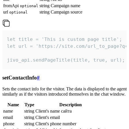
fromApi
string
Campaign name
optional
url
string
Campaign source
optional
let title = 'This is custom page title';

let url = 'https://site.com/url_to_page?q=p
jivo_api.sendPageTitle(title, true, url);
setContactInfo
#
Sets the contact info for the visitor. The data is displayed to the agent
similarly as if the visitors introduced themselves in the chat window.
Name
Type
Description
name
string
Client's name сайта
email
string
Client's email
phone
string
Client's phone number