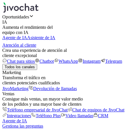
Oportunidades
IA
Aumenta el rendimiento del
equipo con IA
Agente de IA
Asistente de IA
Atención al cliente
Crea una experiencia de atención al
cliente excepcional
Chat para sitios
Chatbot
WhatsApp
Instagram
Telegram
Todos los canales
Marketing
Transforma el tráfico en
clientes potenciales cualificados
JivoMarketing
Devolución de llamadas
Ventas
Consigue más ventas, un mayor valor medio
de los pedidos y una mayor base de clientes
Teléfono empresarial de JivoChat
Chat de equipos de JivoChat
Integraciones
Teléfono Plus
Video llamadas
CRM
Agente de IA
Gestiona las preguntas