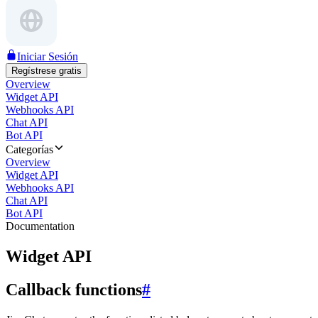
Iniciar Sesión
Regístrese gratis
Overview
Widget API
Webhooks API
Chat API
Bot API
Categorías
Overview
Widget API
Webhooks API
Chat API
Bot API
Documentation
Widget API
Callback functions
#