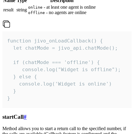
Name
Type
Description
- at least one agent is online
online
result
string
- no agents are online
offline
function jivo_onLoadCallback() {

  let chatMode = jivo_api.chatMode();

  if (chatMode === 'offline') {

     console.log("Widget is offline");

  } else {

    console.log('Widget is online')

  }

}
startCall
#
Method allows you to start a return call to the specified number, if
the calls are available (Callback feature is configured and the