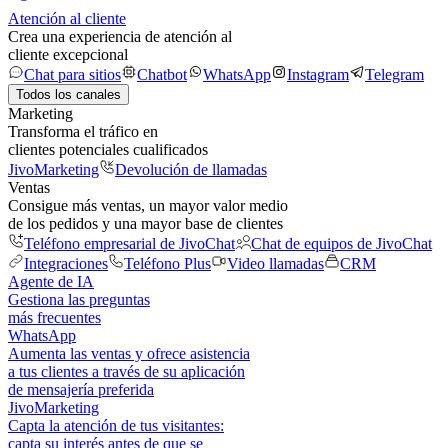
Atención al cliente
Crea una experiencia de atención al
cliente excepcional
Chat para sitios
Chatbot
WhatsApp
Instagram
Telegram
Todos los canales
Marketing
Transforma el tráfico en
clientes potenciales cualificados
JivoMarketing
Devolución de llamadas
Ventas
Consigue más ventas, un mayor valor medio
de los pedidos y una mayor base de clientes
Teléfono empresarial de JivoChat
Chat de equipos de JivoChat
Integraciones
Teléfono Plus
Video llamadas
CRM
Agente de IA
Gestiona las preguntas
más frecuentes
WhatsApp
Aumenta las ventas y ofrece asistencia
a tus clientes a través de su aplicación
de mensajería preferida
JivoMarketing
Capta la atención de tus visitantes:
capta su interés antes de que se