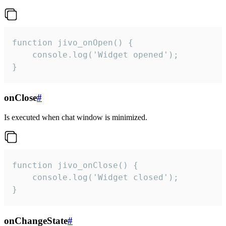
function jivo_onOpen() {

    console.log('Widget opened');

}
onClose
#
Is executed when chat window is minimized.
function jivo_onClose() {

    console.log('Widget closed');

}
onChangeState
#