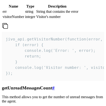
Name
Type
Description
err
string
String that contains the error
visitorNumber
integer
Visitor's number
jivo_api.getVisitorNumber(function(error, v
    if (error) {

        console.log('Error: ', error);

        return;

    }  

    console.log('Visitor number: ', visitor
});
getUnreadMessagesCount
#
This method allows you to get the number of unread messages from
the agent.