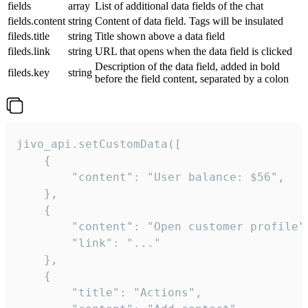
fields
array
List of additional data fields of the chat
fields.content
string
Content of data field. Tags will be insulated
fileds.title
string
Title shown above a data field
fileds.link
string
URL that opens when the data field is clicked
Description of the data field, added in bold
fileds.key
string
before the field content, separated by a colon
jivo_api.setCustomData([

    {

        "content": "User balance: $56",

    },

    {

        "content": "Open customer profile",
        "link": "..."

    },

    {

        "title": "Actions",
