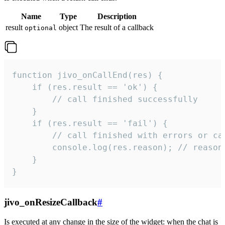
Name
Type
Description
result
object
The result of a callback
optional
function jivo_onCallEnd(res) {

    if (res.result == 'ok') {

        // call finished successfully

    }

    if (res.result == 'fail') {

        // call finished with errors or can
        console.log(res.reason); // reason 
    }

}
jivo_onResizeCallback
#
Is executed at any change in the size of the widget: when the chat is