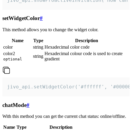
jivo_api.showProactiveInvitation("How can 
setWidgetColor
#
This method allows you to change the widget color.
Name
Type
Description
color
string
Hexadecimal color code
color2
Hexadecimal colour code is used to create
string
gradient
optional
jivo_api.setWidgetColor('#ffffff', '#00000
chatMode
#
With this method you can get the current chat status: online/offline.
Name
Type
Description