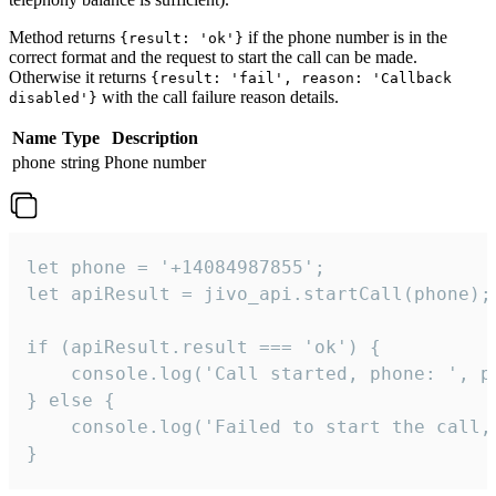
Method returns
if the phone number is in the
{result: 'ok'}
correct format and the request to start the call can be made.
Otherwise it returns
{result: 'fail', reason: 'Callback
with the call failure reason details.
disabled'}
Name
Type
Description
phone
string
Phone number
let phone = '+14084987855';

let apiResult = jivo_api.startCall(phone);

if (apiResult.result === 'ok') {

    console.log('Call started, phone: ', ph
} else {

    console.log('Failed to start the call,
}