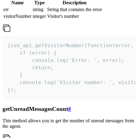
Name
Type
Description
err
string
String that contains the error
visitorNumber
integer
Visitor's number
jivo_api.getVisitorNumber(function(error, v
    if (error) {

        console.log('Error: ', error);

        return;

    }  

    console.log('Visitor number: ', visitor
});
getUnreadMessagesCount
#
This method allows you to get the number of unread messages from
the agent.