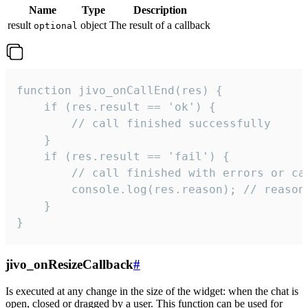
Name
Type
Description
result
object
The result of a callback
optional
function jivo_onCallEnd(res) {

    if (res.result == 'ok') {

        // call finished successfully

    }

    if (res.result == 'fail') {

        // call finished with errors or can
        console.log(res.reason); // reason 
    }

}
jivo_onResizeCallback
#
Is executed at any change in the size of the widget: when the chat is
open, closed or dragged by a user. This function can be used for