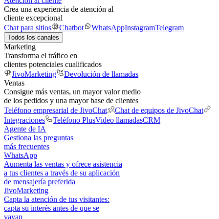
Atención al cliente
Crea una experiencia de atención al
cliente excepcional
Chat para sitios
Chatbot
WhatsApp
Instagram
Telegram
Todos los canales
Marketing
Transforma el tráfico en
clientes potenciales cualificados
JivoMarketing
Devolución de llamadas
Ventas
Consigue más ventas, un mayor valor medio
de los pedidos y una mayor base de clientes
Teléfono empresarial de JivoChat
Chat de equipos de JivoChat
Integraciones
Teléfono Plus
Video llamadas
CRM
Agente de IA
Gestiona las preguntas
más frecuentes
WhatsApp
Aumenta las ventas y ofrece asistencia
a tus clientes a través de su aplicación
de mensajería preferida
JivoMarketing
Capta la atención de tus visitantes:
capta su interés antes de que se
vayan