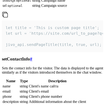
fromApi
string
Campaign name
optional
url
string
Campaign source
optional
let title = 'This is custom page title';

let url = 'https://site.com/url_to_page?q=p
jivo_api.sendPageTitle(title, true, url);
setContactInfo
#
Sets the contact info for the visitor. The data is displayed to the agent
similarly as if the visitors introduced themselves in the chat window.
Name
Type
Description
name
string
Client's name сайта
email
string
Client's email
phone
string
Client's phone number
description
string
Additional information about the client