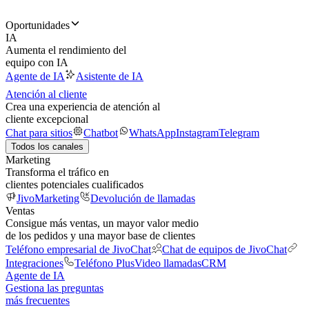
Oportunidades
IA
Aumenta el rendimiento del
equipo con IA
Agente de IA
Asistente de IA
Atención al cliente
Crea una experiencia de atención al
cliente excepcional
Chat para sitios
Chatbot
WhatsApp
Instagram
Telegram
Todos los canales
Marketing
Transforma el tráfico en
clientes potenciales cualificados
JivoMarketing
Devolución de llamadas
Ventas
Consigue más ventas, un mayor valor medio
de los pedidos y una mayor base de clientes
Teléfono empresarial de JivoChat
Chat de equipos de JivoChat
Integraciones
Teléfono Plus
Video llamadas
CRM
Agente de IA
Gestiona las preguntas
más frecuentes