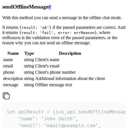
sendOfflineMessage
#
With this method you can send a message in the offline chat mode.
It returns
if the passed parameters are correct. And
{result: 'ok'}
it returns
, where
{result: 'fail', error: errReason}
errReason is the validation error of the passed parameters, or the
reason why you can not send an offline message.
Name
Type
Description
name
string
Client's name
email
string
Client's email
phone
string
Client's phone number
description
string
Additional information about the client
message
string
Offline message text
let apiResult = jivo_api.sendOfflineMessage
    "name": "John Smith",

    "email": "email@example.com",
