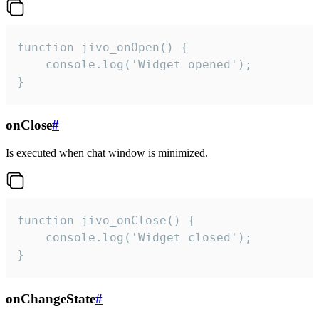
function jivo_onOpen() {

    console.log('Widget opened');

}
onClose
#
Is executed when chat window is minimized.
function jivo_onClose() {

    console.log('Widget closed');

}
onChangeState
#