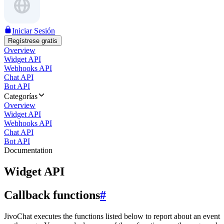
Iniciar Sesión
Regístrese gratis
Overview
Widget API
Webhooks API
Chat API
Bot API
Categorías
Overview
Widget API
Webhooks API
Chat API
Bot API
Documentation
Widget API
Callback functions
#
JivoChat executes the functions listed below to report about an event