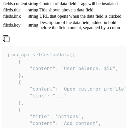
fields.content
string
Content of data field. Tags will be insulated
fileds.title
string
Title shown above a data field
fileds.link
string
URL that opens when the data field is clicked
Description of the data field, added in bold
fileds.key
string
before the field content, separated by a colon
jivo_api.setCustomData([

    {

        "content": "User balance: $56",

    },

    {

        "content": "Open customer profile",
        "link": "..."

    },

    {

        "title": "Actions",

        "content": "Add contact",
