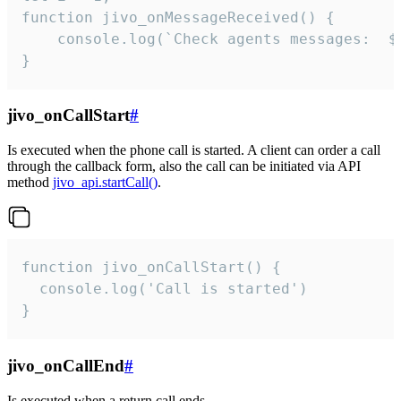
function jivo_onMessageReceived() {

	console.log(`Check agents messages:  ${i++}`)

}
jivo_onCallStart
#
Is executed when the phone call is started. A client can order a call
through the callback form, also the call can be initiated via API
method
jivo_api.startCall()
.
function jivo_onCallStart() {

  console.log('Call is started')

}
jivo_onCallEnd
#
Is executed when a return call ends.