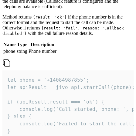
the calls are available (Callback feature is configured and the
telephony balance is sufficient).
Method returns
if the phone number is in the
{result: 'ok'}
correct format and the request to start the call can be made.
Otherwise it returns
{result: 'fail', reason: 'Callback
with the call failure reason details.
disabled'}
Name
Type
Description
phone
string
Phone number
let phone = '+14084987855';

let apiResult = jivo_api.startCall(phone);

if (apiResult.result === 'ok') {

    console.log('Call started, phone: ', ph
} else {

    console.log('Failed to start the call,
}