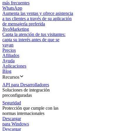
más frecuentes
WhatsApp
Aumenta las ventas y ofrece asistencia
a tus clientes a través de su aplicación
de mensajería preferida
JivoMarketing
Capta la atención de tus visitantes:
capta su interés antes de que se
vayan
Precios
Afiliados
Ayuda
Aplicaciones
Blog
Recursos
API para Desarrolladores
Soluciones de integración
preconfiguradas
Seguridad
Protección que cumple con las
normas internacionales
Descargar
para Windows
Descargar