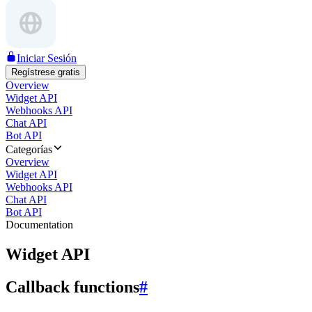
Iniciar Sesión
Regístrese gratis
Overview
Widget API
Webhooks API
Chat API
Bot API
Categorías
Overview
Widget API
Webhooks API
Chat API
Bot API
Documentation
Widget API
Callback functions
#