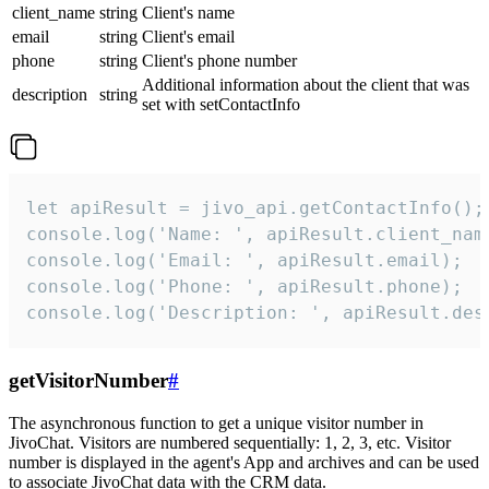
client_name
string
Client's name
email
string
Client's email
phone
string
Client's phone number
Additional information about the client that was
description
string
set with setContactInfo
let apiResult = jivo_api.getContactInfo();

console.log('Name: ', apiResult.client_name
console.log('Email: ', apiResult.email);

console.log('Phone: ', apiResult.phone);

console.log('Description: ', apiResult.des
getVisitorNumber
#
The asynchronous function to get a unique visitor number in
JivoChat. Visitors are numbered sequentially: 1, 2, 3, etc. Visitor
number is displayed in the agent's App and archives and can be used
to associate JivoChat data with the CRM data.