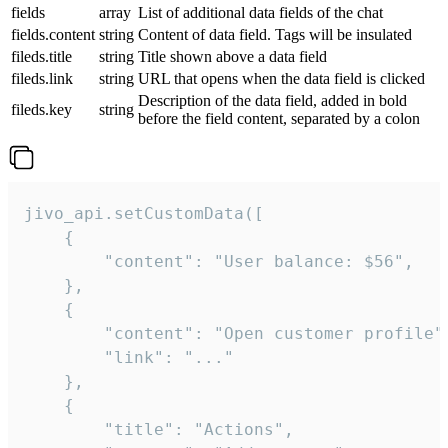
fields
array
List of additional data fields of the chat
fields.content
string
Content of data field. Tags will be insulated
fileds.title
string
Title shown above a data field
fileds.link
string
URL that opens when the data field is clicked
Description of the data field, added in bold
fileds.key
string
before the field content, separated by a colon
jivo_api.setCustomData([

    {

        "content": "User balance: $56",

    },

    {

        "content": "Open customer profile",
        "link": "..."

    },

    {

        "title": "Actions",
