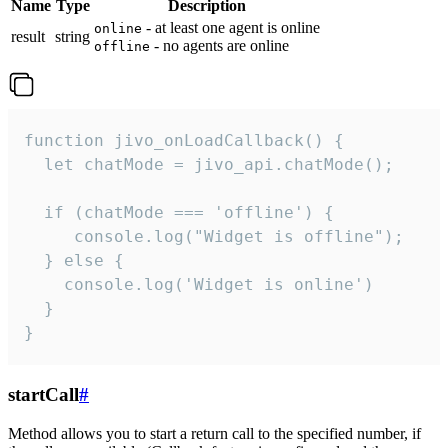
Name
Type
Description
- at least one agent is online
online
result
string
- no agents are online
offline
function jivo_onLoadCallback() {

  let chatMode = jivo_api.chatMode();

  if (chatMode === 'offline') {

     console.log("Widget is offline");

  } else {

    console.log('Widget is online')

  }

}
startCall
#
Method allows you to start a return call to the specified number, if