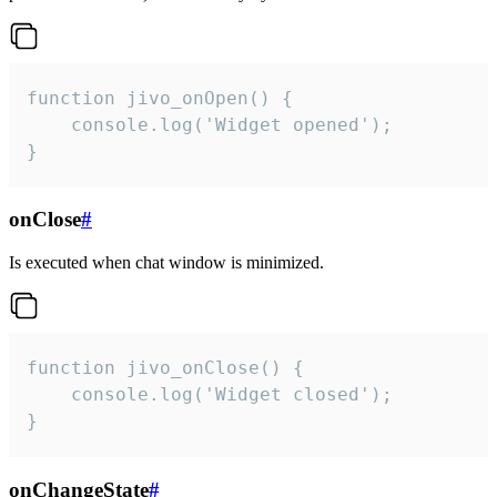
function jivo_onOpen() {

    console.log('Widget opened');

}
onClose
#
Is executed when chat window is minimized.
function jivo_onClose() {

    console.log('Widget closed');

}
onChangeState
#