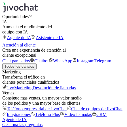
Oportunidades
IA
Aumenta el rendimiento del
equipo con IA
Agente de IA
Asistente de IA
Atención al cliente
Crea una experiencia de atención al
cliente excepcional
Chat para sitios
Chatbot
WhatsApp
Instagram
Telegram
Todos los canales
Marketing
Transforma el tráfico en
clientes potenciales cualificados
JivoMarketing
Devolución de llamadas
Ventas
Consigue más ventas, un mayor valor medio
de los pedidos y una mayor base de clientes
Teléfono empresarial de JivoChat
Chat de equipos de JivoChat
Integraciones
Teléfono Plus
Video llamadas
CRM
Agente de IA
Gestiona las preguntas