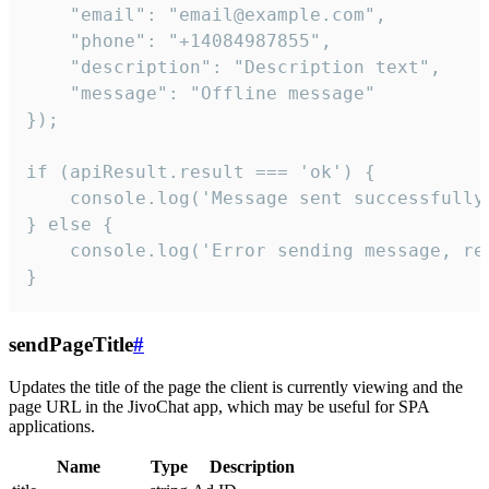
    "email": "email@example.com",

    "phone": "+14084987855",

    "description": "Description text",

    "message": "Offline message"

});

if (apiResult.result === 'ok') {

    console.log('Message sent successfully'
} else {

    console.log('Error sending message, rea
}
sendPageTitle
#
Updates the title of the page the client is currently viewing and the
page URL in the JivoChat app, which may be useful for SPA
applications.
Name
Type
Description