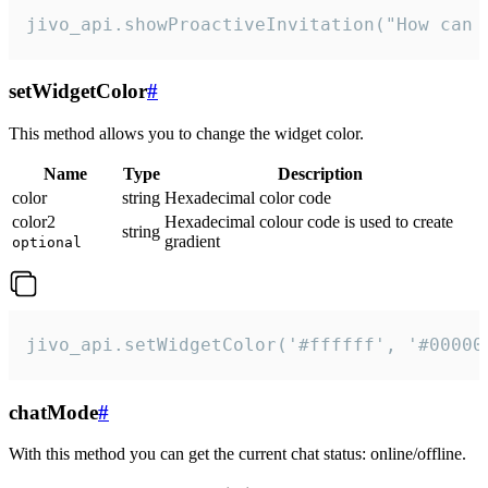
jivo_api.showProactiveInvitation("How can 
setWidgetColor
#
This method allows you to change the widget color.
Name
Type
Description
color
string
Hexadecimal color code
color2
Hexadecimal colour code is used to create
string
gradient
optional
jivo_api.setWidgetColor('#ffffff', '#00000
chatMode
#
With this method you can get the current chat status: online/offline.