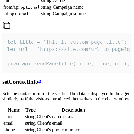
title
string
Ad ID
fromApi
string
Campaign name
optional
url
string
Campaign source
optional
let title = 'This is custom page title';

let url = 'https://site.com/url_to_page?q=p
jivo_api.sendPageTitle(title, true, url);
setContactInfo
#
Sets the contact info for the visitor. The data is displayed to the agent
similarly as if the visitors introduced themselves in the chat window.
Name
Type
Description
name
string
Client's name сайта
email
string
Client's email
phone
string
Client's phone number