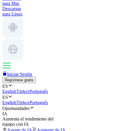
para Mac
Descargar
para Linux
Iniciar Sesión
Regístrese gratis
ES
English
Türkçe
Português
ES
English
Türkçe
Português
Oportunidades
IA
Aumenta el rendimiento del
equipo con IA
Agente de IA
Asistente de IA