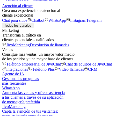
Atención al cliente
Crea una experiencia de atención al
cliente excepcional
Chat para sitios
Chatbot
WhatsApp
Instagram
Telegram
Todos los canales
Marketing
Transforma el tráfico en
clientes potenciales cualificados
JivoMarketing
Devolución de llamadas
Ventas
Consigue más ventas, un mayor valor medio
de los pedidos y una mayor base de clientes
Teléfono empresarial de JivoChat
Chat de equipos de JivoChat
Integraciones
Teléfono Plus
Video llamadas
CRM
Agente de IA
Gestiona las preguntas
más frecuentes
WhatsApp
Aumenta las ventas y ofrece asistencia
a tus clientes a través de su aplicación
de mensajería preferida
JivoMarketing
Capta la atención de tus visitantes:
capta su interés antes de que se