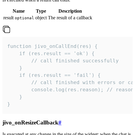
Name
Type
Description
result
object
The result of a callback
optional
function jivo_onCallEnd(res) {

    if (res.result == 'ok') {

        // call finished successfully

    }

    if (res.result == 'fail') {

        // call finished with errors or can
        console.log(res.reason); // reason 
    }

}
jivo_onResizeCallback
#
Is executed at any change in the size of the widget: when the chat is