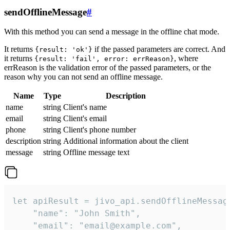
sendOfflineMessage
#
With this method you can send a message in the offline chat mode.
It returns
if the passed parameters are correct. And
{result: 'ok'}
it returns
, where
{result: 'fail', error: errReason}
errReason is the validation error of the passed parameters, or the
reason why you can not send an offline message.
Name
Type
Description
name
string
Client's name
email
string
Client's email
phone
string
Client's phone number
description
string
Additional information about the client
message
string
Offline message text
let apiResult = jivo_api.sendOfflineMessage
    "name": "John Smith",

    "email": "email@example.com",
