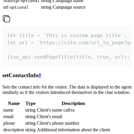
fromApi
string
Campaign name
optional
url
string
Campaign source
optional
let title = 'This is custom page title';

let url = 'https://site.com/url_to_page?q=p
jivo_api.sendPageTitle(title, true, url);
setContactInfo
#
Sets the contact info for the visitor. The data is displayed to the agent
similarly as if the visitors introduced themselves in the chat window.
Name
Type
Description
name
string
Client's name сайта
email
string
Client's email
phone
string
Client's phone number
description
string
Additional information about the client