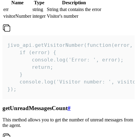
Name
Type
Description
err
string
String that contains the error
visitorNumber
integer
Visitor's number
jivo_api.getVisitorNumber(function(error, v
    if (error) {

        console.log('Error: ', error);

        return;

    }  

    console.log('Visitor number: ', visitor
});
getUnreadMessagesCount
#
This method allows you to get the number of unread messages from
the agent.