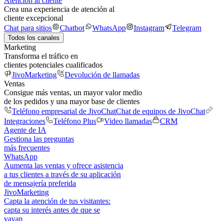
Atención al cliente
Crea una experiencia de atención al
cliente excepcional
Chat para sitios
Chatbot
WhatsApp
Instagram
Telegram
Todos los canales
Marketing
Transforma el tráfico en
clientes potenciales cualificados
JivoMarketing
Devolución de llamadas
Ventas
Consigue más ventas, un mayor valor medio
de los pedidos y una mayor base de clientes
Teléfono empresarial de JivoChat
Chat de equipos de JivoChat
Integraciones
Teléfono Plus
Video llamadas
CRM
Agente de IA
Gestiona las preguntas
más frecuentes
WhatsApp
Aumenta las ventas y ofrece asistencia
a tus clientes a través de su aplicación
de mensajería preferida
JivoMarketing
Capta la atención de tus visitantes:
capta su interés antes de que se
vayan