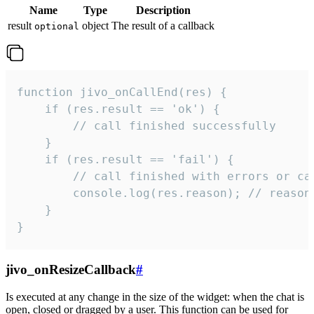
Name
Type
Description
result
object
The result of a callback
optional
function jivo_onCallEnd(res) {

    if (res.result == 'ok') {

        // call finished successfully

    }

    if (res.result == 'fail') {

        // call finished with errors or can
        console.log(res.reason); // reason 
    }

}
jivo_onResizeCallback
#
Is executed at any change in the size of the widget: when the chat is
open, closed or dragged by a user. This function can be used for