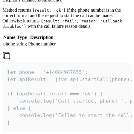
Method returns
if the phone number is in the
{result: 'ok'}
correct format and the request to start the call can be made.
Otherwise it returns
{result: 'fail', reason: 'Callback
with the call failure reason details.
disabled'}
Name
Type
Description
phone
string
Phone number
let phone = '+14084987855';

let apiResult = jivo_api.startCall(phone);

if (apiResult.result === 'ok') {

    console.log('Call started, phone: ', ph
} else {

    console.log('Failed to start the call,
}