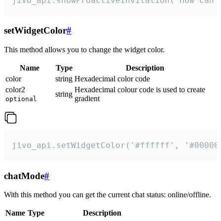
jivo_api.showProactiveInvitation("How can 
setWidgetColor
#
This method allows you to change the widget color.
Name
Type
Description
color
string
Hexadecimal color code
color2
Hexadecimal colour code is used to create
string
gradient
optional
jivo_api.setWidgetColor('#ffffff', '#00000
chatMode
#
With this method you can get the current chat status: online/offline.
Name
Type
Description