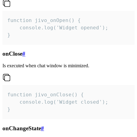
function jivo_onOpen() {

    console.log('Widget opened');

}
onClose
#
Is executed when chat window is minimized.
function jivo_onClose() {

    console.log('Widget closed');

}
onChangeState
#