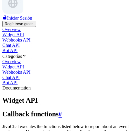
Iniciar Sesión
Regístrese gratis
Overview
Widget API
Webhooks API
Chat API
Bot API
Categorías
Overview
Widget API
Webhooks API
Chat API
Bot API
Documentation
Widget API
Callback functions
#
JivoChat executes the functions listed below to report about an event