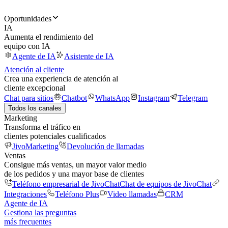
Oportunidades
IA
Aumenta el rendimiento del
equipo con IA
Agente de IA
Asistente de IA
Atención al cliente
Crea una experiencia de atención al
cliente excepcional
Chat para sitios
Chatbot
WhatsApp
Instagram
Telegram
Todos los canales
Marketing
Transforma el tráfico en
clientes potenciales cualificados
JivoMarketing
Devolución de llamadas
Ventas
Consigue más ventas, un mayor valor medio
de los pedidos y una mayor base de clientes
Teléfono empresarial de JivoChat
Chat de equipos de JivoChat
Integraciones
Teléfono Plus
Video llamadas
CRM
Agente de IA
Gestiona las preguntas
más frecuentes