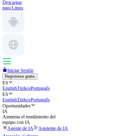
Descargar
para Linux
Iniciar Sesión
Regístrese gratis
ES
English
Türkçe
Português
ES
English
Türkçe
Português
Oportunidades
IA
Aumenta el rendimiento del
equipo con IA
Agente de IA
Asistente de IA