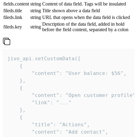
fields.content
string
Content of data field. Tags will be insulated
fileds.title
string
Title shown above a data field
fileds.link
string
URL that opens when the data field is clicked
Description of the data field, added in bold
fileds.key
string
before the field content, separated by a colon
jivo_api.setCustomData([

    {

        "content": "User balance: $56",

    },

    {

        "content": "Open customer profile",
        "link": "..."

    },

    {

        "title": "Actions",

        "content": "Add contact",
